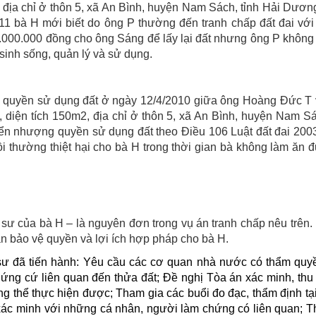
2 địa chỉ ở thôn 5, xã An Bình, huyện Nam Sách, tỉnh Hải Dươn
11 bà H mới biết do ông P thường đến tranh chấp đất đai với
0.000.000 đồng cho ông Sáng để lấy lại đất nhưng ông P không
 sinh sống, quản lý và sử dụng.
 quyền sử dụng đất ở ngày 12/4/2010 giữa ông Hoàng Đức T 
, diện tích 150m2, địa chỉ ở thôn 5, xã An Bình, huyện Nam Sá
yển nhượng quyền sử dụng đất theo Điều 106 Luật đất đai 200
 thường thiệt hại cho bà H trong thời gian bà không làm ăn 
ư của bà H – là nguyên đơn trong vụ án tranh chấp nêu trên.
 bảo vệ quyền và lợi ích hợp pháp cho bà H.
ật sư đã tiến hành: Yêu cầu các cơ quan nhà nước có thẩm qu
 chứng cứ liên quan đến thửa đất; Đề nghị Tòa án xác minh, thu 
g thể thực hiện được; Tham gia các buổi đo đạc, thẩm định tạ
, xác minh với những cá nhân, người làm chứng có liên quan; 