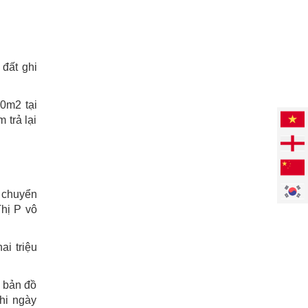
đất ghi
50m2 tại
 trả lại
 chuyển
hị P vô
i triệu
ờ bản đồ
hi ngày