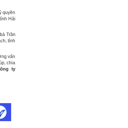
ký quyền
tỉnh Hải
 bà Trần
ch, tỉnh
hững vấn
úp, chia
ông ty