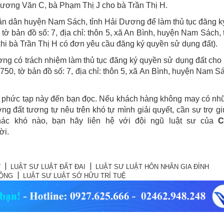
Lương Văn C, bà Phạm Thị J cho bà Trần Thị H.
hân dân huyện Nam Sách, tỉnh Hải Dương để làm thủ tục đăng 
 tờ bản đồ số: 7, địa chỉ: thôn 5, xã An Bình, huyện Nam Sách, 
i bà Trần Thị H có đơn yêu cầu đăng ký quyền sử dụng đất).
g có trách nhiệm làm thủ tục đăng ký quyền sử dụng đất cho
 750, tờ bản đồ số: 7, địa chỉ: thôn 5, xã An Bình, huyện Nam Sá
 án phức tạp này đến bạn đọc. Nếu khách hàng không may có n
 đất tương tự nêu trên khó tự mình giải quyết, cần sự trợ gi
ác khó nào, bạn hãy liên hệ với đội ngũ luật sư của
C
ời.
Ự
LUẬT SƯ LUẬT ĐẤT ĐAI
LUẬT SƯ LUẬT HÔN NHÂN GIA ĐÌNH
ĐỘNG
LUẬT SƯ LUẬT SỞ HỮU TRÍ TUỆ