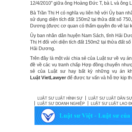
12/4/2010” giữa ông Hoàng Đức T, bà L và ông 
Bà Trần Thị H có nghĩa vụ liên hệ với Ủy ban n
sử dụng diện tích đất 150m2 tại thửa đất số 750,
Dương (được cơ quan có thẩm quyền đo vẽ lại kh
Ủy ban nhân dân huyện Nam Sách, tỉnh Hải Dươn
Thị H đối với diện tích đất 150m2 tại thửa đất số
Hải Dương.
Trên đây là một vài chia sẻ của Luật sư về vụ
đề về các vụ tranh chấp Hợp đồng chuyển nhượng
sẻ của Luật sư hay bất kỳ những vụ án kh
Luật VietLawyer
để được tư vấn và hỗ trợ kịp th
LUẬT SƯ LUẬT HÌNH SỰ
LUẬT SƯ LUẬT DÂN S
LUẬT SƯ DOANH NGHIỆP
LUẬT SƯ LUẬT LAO 