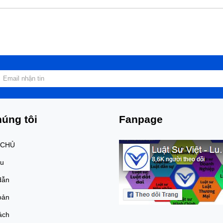
úng tôi
Fanpage
 CHỦ
ệu
dẫn
oản
ách