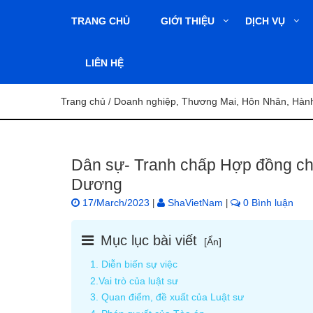
TRANG CHỦ
GIỚI THIỆU
DỊCH VỤ
LIÊN HỆ
Trang chủ
Doanh nghiệp, Thương Mai, Hôn Nhân, Hành 
/
Dân sự- Tranh chấp Hợp đồng ch
Dương
17/March/2023
ShaVietNam
0 Bình luận
|
|
Mục lục bài viết
[
Ẩn
]
1. Diễn biến sự việc
2.Vai trò của luật sư
3. Quan điểm, đề xuất của Luật sư