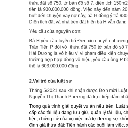
thửa đất số 750, tờ bản đồ số 7, diện tích 150m
tiền là 930.000.000 đồng. Việc này đến năm 20
biết đến chuyện vay nợ này, bà H đồng ý trả 93
Diện tích đất và nhà trên đất hiện bà H vẫn đang
Yêu cầu của nguyên đơn:
Bà H yêu cầu tuyên bố Đơn xin chuyển nhượng
Trần Tiến P đối với thửa đất 750 tờ bản đồ số 7
Hải Dương là vô hiệu vì vi phạm điều kiện chu
trường hợp hợp đồng vô hiệu, yêu cầu ông P bồi
thể là 603.000.000 đồng
2.Vai trò của luật sư
Tháng 5/2021 sau khi nhận được Đơn mời Luật s
Nguyễn Thị Thanh Phương đã trực tiếp đảm nhận
Trong quá trình giải quyết vụ án nêu trên, Lu
cấp các tài liệu đang lưu giữ, quản lý tài liệu,
liệu, chứng cứ của vụ việc mà tự đương sự khôn
định giá thửa đất; Tiến hành các buổi làm việc