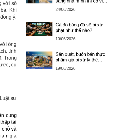
sang nhà mình thì có vi
g với sô
phạm pháp luật không?
24/06/2026
 bà. Khi
 đồng ý.
Cá độ bóng đá sẽ bị xử
phạt như thế nào?
19/06/2026
với ông
ch, tỉnh
Sản xuất, buôn bán thực
3. Trong
phẩm giả bị xử lý thế
được, cụ
nào? Có bị truy cứu trách
19/06/2026
nhiệm hình sự không?
 Luật sư
yền cung
thập tài
i chỗ và
Tham gia