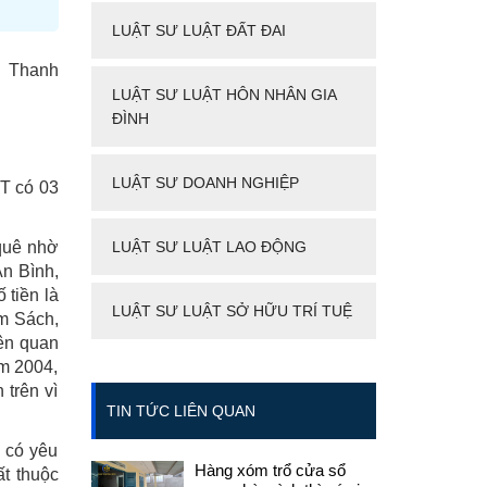
LUẬT SƯ LUẬT ĐẤT ĐAI
ị Thanh
LUẬT SƯ LUẬT HÔN NHÂN GIA
ĐÌNH
LUẬT SƯ DOANH NGHIỆP
T có 03
quê nhờ
LUẬT SƯ LUẬT LAO ĐỘNG
n Bình,
 tiền là
LUẬT SƯ LUẬT SỞ HỮU TRÍ TUỆ
am Sách,
iên quan
m 2004,
trên vì
TIN TỨC LIÊN QUAN
 có yêu
Hàng xóm trổ cửa sổ
t thuộc