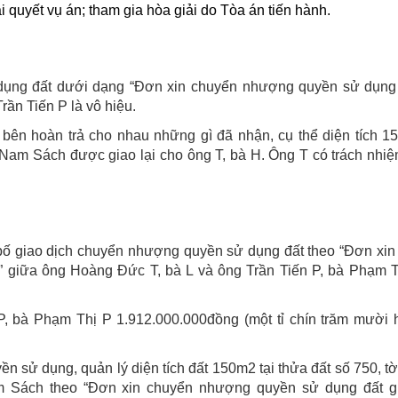
 quyết vụ án; tham gia hòa giải do Tòa án tiến hành.
dụng đất dưới dạng “Đơn xin chuyển nhượng quyền sử dụng 
ần Tiến P là vô hiệu.
bên hoàn trả cho nhau những gì đã nhận, cụ thể diện tích 1
 Nam Sách được giao lại cho ông T, bà H. Ông T có trách nhiệm
bố giao dịch chuyển nhượng quyền sử dụng đất theo “Đơn xin
 giữa ông Hoàng Đức T, bà L và ông Trần Tiến P, bà Phạm T
, bà Phạm Thị P 1.912.000.000đồng (một tỉ chín trăm mười ha
ền sử dụng, quản lý diện tích đất 150m2 tại thửa đất số 750, t
Nam Sách theo “Đơn xin chuyển nhượng quyền sử dụng đất g