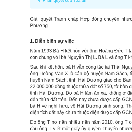
4. Phán quyết của Tòa án
Giải quyết Tranh chấp Hợp đồng chuyển nhượ
Phương
1. Diễn biến sự việc
Năm 1993 Bà H kết hôn với ông Hoàng Đức T tạ
con chung với bà Nguyễn Thị L. Bà L và ông T k
Sau khi kết hôn, bà H vẫn công tác tại Thái 
ông Hoàng Văn X là cán bộ huyện Nam Sách, tỉ
huyện Nam Sách, tỉnh Hải Dương giao cho Ban c
22.000.000 đồng thuộc thửa đất số 750, tờ bản đ
tỉnh Hải Dương. Do bà H làm ăn xa, không ở đị
đến thửa đất trên. Đến nay chưa được cấp GC
bà H về nghỉ hưu, về Hải Dương sinh sống. Th
diện tích đất này chưa thuộc diện được cấp G
Do ông T nợ nần nhiều nên năm 2010, ông T có
cầu ông T viết một giấy ủy quyền chuyển nhượ