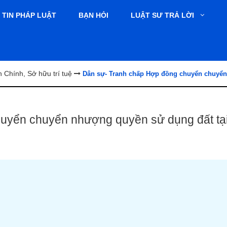
TIN PHÁP LUẬT
BẠN HỎI
LUẬT SƯ TRẢ LỜI
Chính, Sở hữu trí tuệ
Dân sự- Tranh chấp Hợp đồng chuyển chuyển
uyển chuyển nhượng quyền sử dụng đất tại