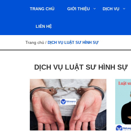
TRANG CHỦ
GIỚI THIỆU
DỊCH VỤ
LIÊN HỆ
Trang chủ
/
DỊCH VỤ LUẬT SƯ HÌNH SỰ
DỊCH VỤ LUẬT SƯ HÌNH SỰ