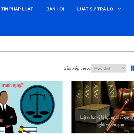
TIN PHÁP LUẬT
BẠN HỎI
LUẬT SƯ TRẢ LỜI
Sắp xếp theo: