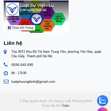
tinh
sự t
Đồng
khuy
đươ
Tòa
xét 
quan
tế x
như 
Liên hệ
tố t
hiệu
Tòa 30T2 Khu Đô Thị Nam Trung Yên, phường Yên Hòa, quận
hình
Cầu Giấy, Thành phố Hà Nội
hợp 
Nếu
0936 645 695
hưởn
8h - 17h30
của 
vấn 
luatphuongbinh@gmail.com
phá
thực
đây 
tôi 
bảo 
© Bản quyền thuộc về Công ty Luật Phương Bình
tham
Cung cấp bởi
Sapo
của 