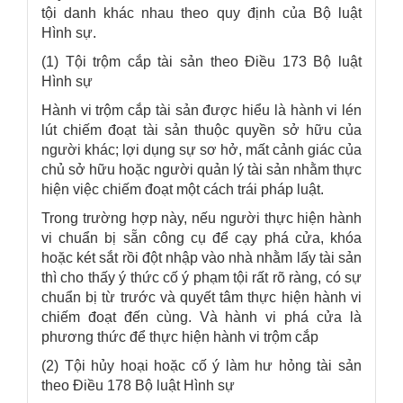
tội danh khác nhau theo quy định của Bộ luật
Hình sự.
(1) Tội trộm cắp tài sản theo Điều 173 Bộ luật
Hình sự
Hành vi trộm cắp tài sản được hiểu là hành vi lén
lút chiếm đoạt tài sản thuộc quyền sở hữu của
người khác; lợi dụng sự sơ hở, mất cảnh giác của
chủ sở hữu hoặc người quản lý tài sản nhằm thực
hiện việc chiếm đoạt một cách trái pháp luật.
Trong trường hợp này, nếu người thực hiện hành
vi chuẩn bị sẵn công cụ để cạy phá cửa, khóa
hoặc két sắt rồi đột nhập vào nhà nhằm lấy tài sản
thì cho thấy ý thức cố ý phạm tội rất rõ ràng, có sự
chuẩn bị từ trước và quyết tâm thực hiện hành vi
chiếm đoạt đến cùng. Và hành vi phá cửa là
phương thức để thực hiện hành vi trộm cắp
(2) Tội hủy hoại hoặc cố ý làm hư hỏng tài sản
theo Điều 178 Bộ luật Hình sự