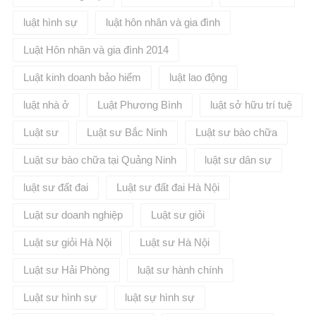
muốn, nhưng nếu lỡ phải ngồi tù,
hãy biến cái nguy không ai muốn
luật hình sự
luật hôn nhân và gia đình
thành cái cơ không ai có, để
chuẩn bị hành trang sau này vẫn
Luật Hôn nhân và gia đình 2014
có thể cống hiến cho xã hội".
Nguồn: Báo Thanh niên
Luật kinh doanh bảo hiểm
luật lao động
luật nhà ở
Luật Phương Bình
luật sở hữu trí tuệ
Luật sư
Luật sư Bắc Ninh
Luật sư bào chữa
Luật sư bào chữa tại Quảng Ninh
luật sư dân sự
luật sư đất đai
Luật sư đất đai Hà Nội
Luật sư doanh nghiệp
Luật sư giỏi
Luật sư giỏi Hà Nội
Luật sư Hà Nội
Luật sư Hải Phòng
luật sư hành chính
Luật sư hình sự
luật sự hình sự