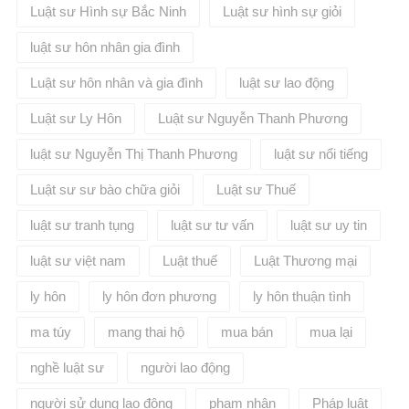
Luật sư Hình sự Bắc Ninh
Luật sư hình sự giỏi
luật sư hôn nhân gia đình
Luật sư hôn nhân và gia đình
luật sư lao động
Luật sư Ly Hôn
Luật sư Nguyễn Thanh Phương
luật sư Nguyễn Thị Thanh Phương
luật sư nổi tiếng
Luật sư sư bào chữa giỏi
Luật sư Thuế
luật sư tranh tụng
luật sư tư vấn
luật sư uy tin
luật sư việt nam
Luật thuế
Luật Thương mại
ly hôn
ly hôn đơn phương
ly hôn thuận tình
ma túy
mang thai hộ
mua bán
mua lại
nghề luật sư
người lao động
người sử dụng lao động
phạm nhân
Pháp luật