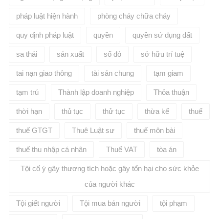
pháp luật hiện hành
phòng cháy chữa cháy
quy định pháp luật
quyền
quyền sử dụng đất
sa thải
sản xuất
sổ đỏ
sở hữu trí tuệ
tai nạn giao thông
tài sản chung
tạm giam
tạm trú
Thành lập doanh nghiệp
Thỏa thuận
thời hạn
thủ tục
thử tục
thừa kế
thuế
thuế GTGT
Thuê Luật sư
thuế môn bài
thuế thu nhập cá nhân
Thuế VAT
tòa án
Tội cố ý gây thương tích hoặc gây tổn hại cho sức khỏe
của người khác
Tội giết người
Tội mua bán người
tội phạm