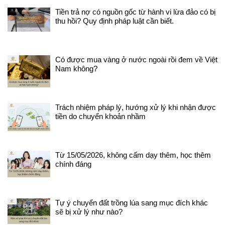
và làm". Khi được Việt Á chi
dài 20 ngày. Nguồn: Nguyễn Hải
Tiền trả nợ có nguồn gốc từ hành vi lừa đảo có bị
tiền, bị cáo thấy việc này chỉ là
và Hải Nam
thu hồi? Quy định pháp luật cần biết.
sự chia sẻ lợi nhuận, nghĩ là
không vi phạm pháp luật nên mới
nhận; đến khi bị bắt, bị cáo mới
biết là sai. Đại diện viện kiểm sát
(phải) đánh giá đây là vụ án điển
Có được mua vàng ở nước ngoài rồi đem về Việt
hình của lợi ích nhóm, tham
Nam không?
nhũng có hệ thống 36/38 bị cáo
được đề nghị mức án dưới
khung truy tố "Đại án" kit test
Việt Á có 38 bị cáo bị truy tố về
Trách nhiệm pháp lý, hướng xử lý khi nhận được
5 tội danh khác nhau. Trong đó,
tiền do chuyển khoản nhầm
6 cựu quan chức bị truy tố về tội
nhận hối lộ, với khung hình phạt
20 năm, chung thân hoặc tử
hình. Nhiều tội danh còn lại mà
Từ 15/05/2026, không cấm dạy thêm, học thêm
các bị cáo bị truy tố cũng có
chính đáng
khung hình phạt từ 10 năm trở
lên. Trong bản luận tội, viện kiểm
sát đánh giá vụ án này là điển
hình của lợi ích nhóm, tham
Tự ý chuyển đất trồng lúa sang mục đích khác
nhũng có hệ thống, gây thiệt hại
sẽ bị xử lý như nào?
tài sản cho Nhà nước đặc biệt
nghiêm trọng. Hành vi của các bị