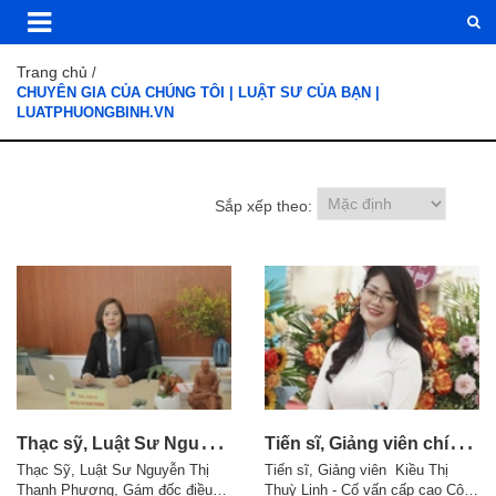
Trang chủ
/
CHUYÊN GIA CỦA CHÚNG TÔI | LUẬT SƯ CỦA BẠN |
LUATPHUONGBINH.VN
Sắp xếp theo:
T
hạc sỹ, Luật Sư Nguyễn Thị Thanh Phương
T
iến sĩ, Giảng viên chính Kiều Thị Thuỳ Linh.
Thạc Sỹ, Luật Sư Nguyễn Thị
Tiến sĩ, Giảng viên Kiều Thị
Thanh Phương, Gám đốc điều
Thuỳ Linh - Cố vấn cấp cao Công