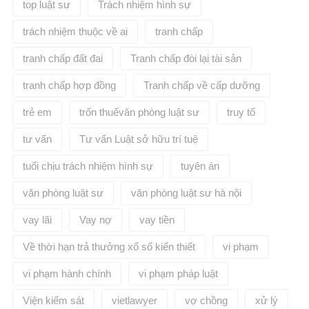
top luật sư
Trách nhiệm hình sự
trách nhiệm thuộc về ai
tranh chấp
tranh chấp đất đai
Tranh chấp đòi lại tài sản
tranh chấp hợp đồng
Tranh chấp về cấp dưỡng
trẻ em
trốn thuếvăn phòng luật sư
truy tố
tư vấn
Tư vấn Luật sở hữu trí tuệ
tuổi chịu trách nhiệm hình sự
tuyên án
văn phòng luật sư
văn phòng luật sư hà nội
vay lãi
Vay nợ
vay tiền
Về thời hạn trả thưởng xổ số kiến thiết
vi phạm
vi phạm hành chính
vi phạm pháp luật
Viện kiểm sát
vietlawyer
vợ chồng
xử lý