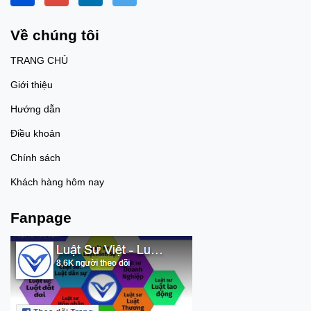
trò đồng phạm trong tội mua
bán trái phép chất ma túy nếu
có đủ căn cứ theo quy định của
Về chúng tôi
pháp luật. 4. Nếu người vận
chuyển không biết bên trong
TRANG CHỦ
gói hàng là ma túy thì có phải
chịu trách nhiệm hình sự
Giới thiệu
không? - Theo nguyên tắc của
pháp luật hình sự, một người
Hướng dẫn
chỉ phải chịu trách nhiệm hình
sự khi có đủ các yếu tố cấu
Điều khoản
thành tội phạm, trong đó có yếu
tố lỗi.=> Do đó, nếu một người
Chính sách
thực sự không biết bên trong
kiện hàng, vali hoặc gói đồ mà
Khách hàng hôm nay
mình nhận vận chuyển là chất
ma túy và không có căn cứ
chứng minh họ nhận thức
Fanpage
được điều đó thì không đủ căn
cứ để xác định họ đã cố ý thực
hiện tội phạm về ma túy. - Tuy
nhiên, việc người vận chuyển
có biết hay không biết không
chỉ được xác định dựa trên lời
khai mà sẽ được cơ quan tiến