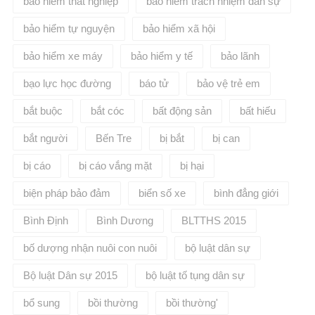
bảo hiểm thất nghiệp
bảo hiểm trách nhiệm dân sự
bảo hiểm tự nguyện
bảo hiểm xã hội
bảo hiểm xe máy
bảo hiểm y tế
bảo lãnh
bạo lực học đường
báo tử
bảo vệ trẻ em
bắt buộc
bắt cóc
bất động sản
bất hiếu
bắt người
Bến Tre
bị bắt
bị can
bị cáo
bị cáo vắng mặt
bị hại
biện pháp bảo đảm
biển số xe
bình đẳng giới
Bình Định
Bình Dương
BLTTHS 2015
bố dượng nhận nuôi con nuôi
bộ luật dân sự
Bộ luật Dân sự 2015
bộ luật tố tụng dân sự
bổ sung
bồi thường
bồi thường'