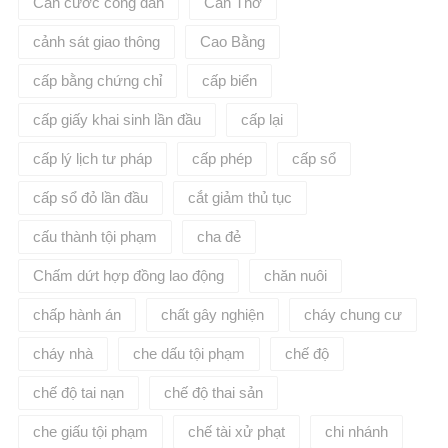
Căn cước công dân
Cần Thơ
cảnh sát giao thông
Cao Bằng
cấp bằng chứng chỉ
cấp biển
cấp giấy khai sinh lần đầu
cấp lại
cấp lý lịch tư pháp
cấp phép
cấp sổ
cấp sổ đỏ lần đầu
cắt giảm thủ tục
cấu thành tội phạm
cha đẻ
Chấm dứt hợp đồng lao động
chăn nuôi
chấp hành án
chất gây nghiện
cháy chung cư
cháy nhà
che dấu tội phạm
chế độ
chế độ tai nạn
chế độ thai sản
che giấu tội phạm
chế tài xử phạt
chi nhánh