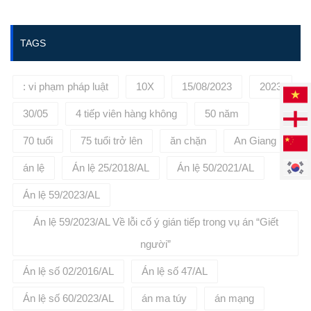
https://phuongbinhlaw.vn/ hoặc
liên hệ tới số điện thoại:
0936645695 để được tư vấn, đại
TAGS
diện cho quý khách hàng.
: vi phạm pháp luật
10X
15/08/2023
2023
30/05
4 tiếp viên hàng không
50 năm
70 tuổi
75 tuổi trở lên
ăn chặn
An Giang
án lệ
Án lệ 25/2018/AL
Án lệ 50/2021/AL
Án lệ 59/2023/AL
Án lệ 59/2023/AL Về lỗi cố ý gián tiếp trong vụ án “Giết
người”
Án lệ số 02/2016/AL
Án lệ số 47/AL
Án lệ số 60/2023/AL
án ma túy
án mạng