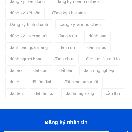
đăng ký biến động
đăng ký doanh nghiệp
đăng ký kết hôn
đăng ký khai sinh
Đăng ký kinh doanh
đăng ký làm hộ chiếu
đăng ký thường trú
đảng viên
đánh bạc
đánh bạc qua mạng
danh dự
danh mục
đánh người khác
đánh nhau
đào tạo lái xe ô tô
đất ao
đặt cọc
đất đai
đất nông nghiệp
đất ở
đất ổn định
đất rừng sản xuất
đặt tên
đất thổ cư
đất tín ngưỡng
đầu thú
Đăng ký nhận tin