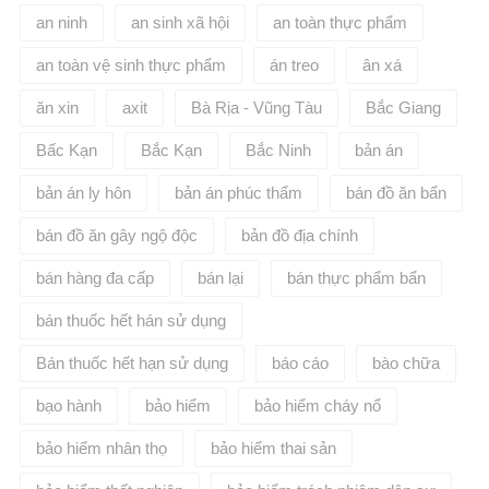
an ninh
an sinh xã hội
an toàn thực phẩm
an toàn vệ sinh thực phẩm
án treo
ân xá
ăn xin
axit
Bà Rịa - Vũng Tàu
Bắc Giang
Bấc Kạn
Bắc Kạn
Bắc Ninh
bản án
bản án ly hôn
bản án phúc thẩm
bán đồ ăn bẩn
bán đồ ăn gây ngộ độc
bản đồ địa chính
bán hàng đa cấp
bán lại
bán thực phẩm bẩn
bán thuốc hết hán sử dụng
Bán thuốc hết hạn sử dụng
báo cáo
bào chữa
bạo hành
bảo hiểm
bảo hiểm cháy nổ
bảo hiểm nhân thọ
bảo hiểm thai sản