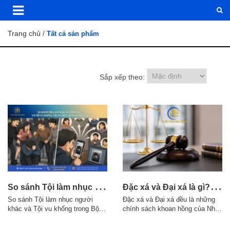
Trang chủ
/
Tất cả sản phẩm
Sắp xếp theo:
S
o sánh Tội làm nhục người khác và Tội vu khống trong Bộ luật Hình sự 2015
Đ
ặc xá và Đại xá là gì? Điều kiện áp dụng theo quy định pháp luật
So sánh Tội làm nhục người
Đặc xá và Đại xá đều là những
khác và Tội vu khống trong Bộ
chính sách khoan hồng của Nhà
luật Hình sự 2015 1. Điểm giống
nước đối với người phạm tội,
nhau giữa Tội làm nhục người
nhưng có sự khác nhau về thẩm