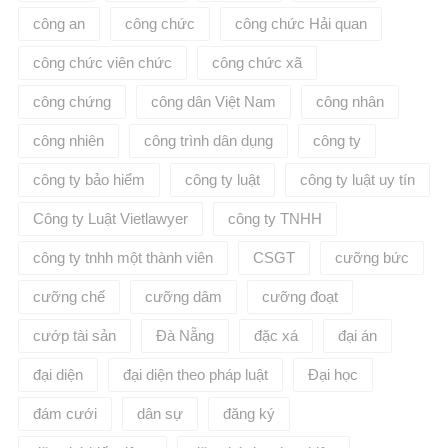
công an
công chức
công chức Hải quan
công chức viên chức
công chức xã
công chứng
công dân Việt Nam
công nhân
công nhiên
công trình dân dụng
công ty
công ty bảo hiểm
công ty luật
công ty luật uy tín
Công ty Luật Vietlawyer
công ty TNHH
công ty tnhh một thành viên
CSGT
cưỡng bức
cưỡng chế
cưỡng dâm
cưỡng đoạt
cướp tài sản
Đà Nẵng
đặc xá
đại án
đại diện
đại diện theo pháp luật
Đại học
đám cưới
dân sự
đăng ký