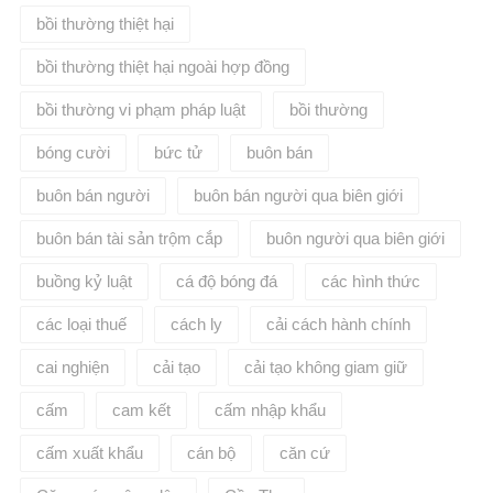
bồi thường thiệt hại
bồi thường thiệt hại ngoài hợp đồng
bồi thường vi phạm pháp luật
bồi thường​
bóng cười
bức tử
buôn bán
buôn bán người
buôn bán người qua biên giới
buôn bán tài sản trộm cắp
buôn người qua biên giới
buồng kỷ luật
cá độ bóng đá
các hình thức
các loại thuế
cách ly
cải cách hành chính
cai nghiện
cải tạo
cải tạo không giam giữ
cấm
cam kết
cấm nhập khẩu
cấm xuất khẩu
cán bộ
căn cứ