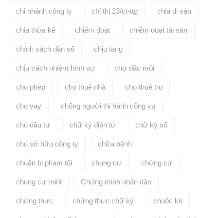
chi nhánh công ty
chỉ thị 23/ct-ttg
chia di sản
chia thừa kế
chiếm đoạt
chiếm đoạt tài sản
chính sách dân số
chịu tang
chịu trách nhiệm hình sự
chợ đầu mối
cho phép
cho thuê nhà
cho thuê trọ
cho vay
chống người thi hành công vụ
chủ đầu tư
chữ ký điện tử
chữ ký số
chủ sở hữu công ty
chữa bệnh
chuẩn bị phạm tội
chung cư
chứng cứ
chung cư mini
Chứng minh nhân dân
chứng thực
chứng thực chữ ký
chuộc lợi