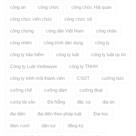
công an
công chức
công chức Hải quan
công chức viên chức
công chức xã
công chứng
công dân Việt Nam
công nhân
công nhiên
công trình dân dụng
công ty
công ty bảo hiểm
công ty luật
công ty luật uy tín
Công ty Luật Vietlawyer
công ty TNHH
công ty tnhh một thành viên
CSGT
cưỡng bức
cưỡng chế
cưỡng dâm
cưỡng đoạt
cướp tài sản
Đà Nẵng
đặc xá
đại án
đại diện
đại diện theo pháp luật
Đại học
đám cưới
dân sự
đăng ký