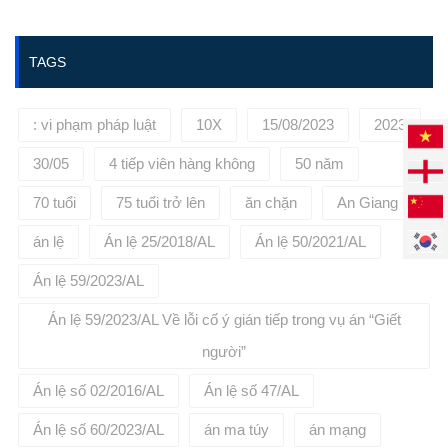
https://phuongbinhlaw.vn/ hoặc
liên hệ tới số điện thoại:
0936645695 để được tư vấn, đại
TAGS
diện cho quý khách hàng.
: vi phạm pháp luật
10X
15/08/2023
2023
30/05
4 tiếp viên hàng không
50 năm
70 tuổi
75 tuổi trở lên
ăn chặn
An Giang
án lệ
Án lệ 25/2018/AL
Án lệ 50/2021/AL
Án lệ 59/2023/AL
Án lệ 59/2023/AL Về lỗi cố ý gián tiếp trong vụ án “Giết
người”
Án lệ số 02/2016/AL
Án lệ số 47/AL
Án lệ số 60/2023/AL
án ma túy
án mạng