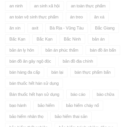
an ninh
an sinh xã hội
an toàn thực phẩm
an toàn vệ sinh thực phẩm
án treo
ân xá
ăn xin
axit
Bà Rịa - Vũng Tàu
Bắc Giang
Bấc Kạn
Bắc Kạn
Bắc Ninh
bản án
bản án ly hôn
bản án phúc thẩm
bán đồ ăn bẩn
bán đồ ăn gây ngộ độc
bản đồ địa chính
bán hàng đa cấp
bán lại
bán thực phẩm bẩn
bán thuốc hết hán sử dụng
Bán thuốc hết hạn sử dụng
báo cáo
bào chữa
bạo hành
bảo hiểm
bảo hiểm cháy nổ
bảo hiểm nhân thọ
bảo hiểm thai sản