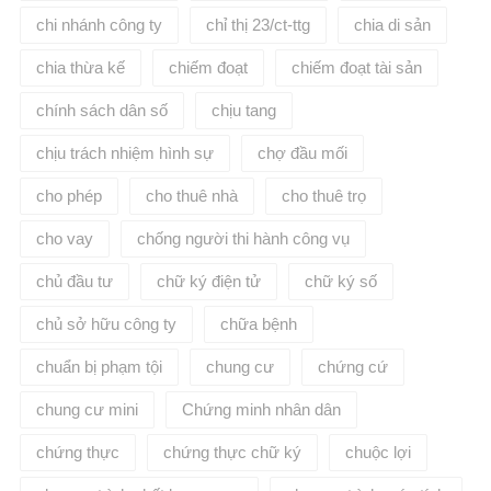
chi nhánh công ty
chỉ thị 23/ct-ttg
chia di sản
chia thừa kế
chiếm đoạt
chiếm đoạt tài sản
chính sách dân số
chịu tang
chịu trách nhiệm hình sự
chợ đầu mối
cho phép
cho thuê nhà
cho thuê trọ
cho vay
chống người thi hành công vụ
chủ đầu tư
chữ ký điện tử
chữ ký số
chủ sở hữu công ty
chữa bệnh
chuẩn bị phạm tội
chung cư
chứng cứ
chung cư mini
Chứng minh nhân dân
chứng thực
chứng thực chữ ký
chuộc lợi