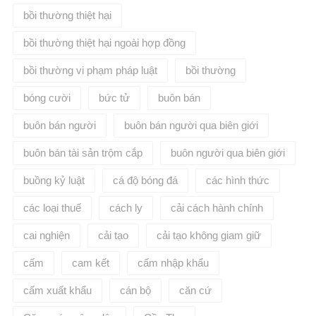
bồi thường thiệt hại
bồi thường thiệt hại ngoài hợp đồng
bồi thường vi phạm pháp luật
bồi thường​
bóng cười
bức tử
buôn bán
buôn bán người
buôn bán người qua biên giới
buôn bán tài sản trộm cắp
buôn người qua biên giới
buồng kỷ luật
cá độ bóng đá
các hình thức
các loại thuế
cách ly
cải cách hành chính
cai nghiện
cải tạo
cải tạo không giam giữ
cấm
cam kết
cấm nhập khẩu
cấm xuất khẩu
cán bộ
căn cứ