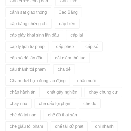
Căn cước công dân
Cần Thơ
cảnh sát giao thông
Cao Bằng
cấp bằng chứng chỉ
cấp biển
cấp giấy khai sinh lần đầu
cấp lại
cấp lý lịch tư pháp
cấp phép
cấp sổ
cấp sổ đỏ lần đầu
cắt giảm thủ tục
cấu thành tội phạm
cha đẻ
Chấm dứt hợp đồng lao động
chăn nuôi
chấp hành án
chất gây nghiện
cháy chung cư
cháy nhà
che dấu tội phạm
chế độ
chế độ tai nạn
chế độ thai sản
che giấu tội phạm
chế tài xử phạt
chi nhánh