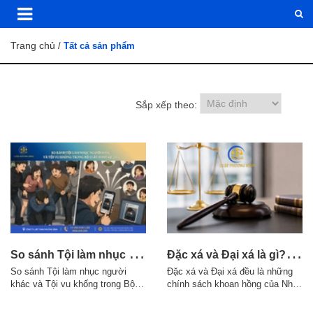
Trang chủ
/
Tất cả sản phẩm
Sắp xếp theo:
S
o sánh Tội làm nhục người khác và Tội vu khống trong Bộ luật Hình sự 2015
Đ
ặc xá và Đại xá là gì? Điều kiện áp dụng theo quy định pháp luật
So sánh Tội làm nhục người
Đặc xá và Đại xá đều là những
khác và Tội vu khống trong Bộ
chính sách khoan hồng của Nhà
luật Hình sự 2015 1. Điểm giống
nước đối với người phạm tội,
nhau giữa Tội làm nhục người
nhưng có sự khác nhau về thẩm