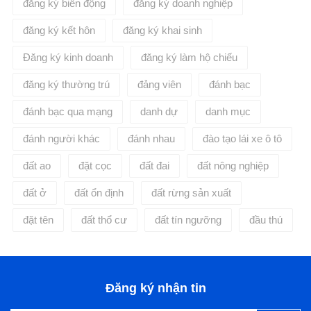
đăng ký biến động
đăng ký doanh nghiệp
đăng ký kết hôn
đăng ký khai sinh
Đăng ký kinh doanh
đăng ký làm hộ chiếu
đăng ký thường trú
đảng viên
đánh bạc
đánh bạc qua mạng
danh dự
danh mục
đánh người khác
đánh nhau
đào tạo lái xe ô tô
đất ao
đặt cọc
đất đai
đất nông nghiệp
đất ở
đất ổn định
đất rừng sản xuất
đặt tên
đất thổ cư
đất tín ngưỡng
đầu thú
Đăng ký nhận tin