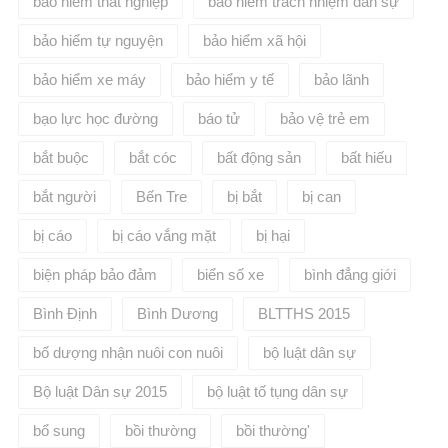
bảo hiểm thất nghiệp
bảo hiểm trách nhiệm dân sự
bảo hiểm tự nguyện
bảo hiểm xã hội
bảo hiểm xe máy
bảo hiểm y tế
bảo lãnh
bạo lực học đường
báo tử
bảo vệ trẻ em
bắt buộc
bắt cóc
bất động sản
bất hiếu
bắt người
Bến Tre
bị bắt
bị can
bị cáo
bị cáo vắng mặt
bị hại
biện pháp bảo đảm
biển số xe
bình đẳng giới
Bình Định
Bình Dương
BLTTHS 2015
bố dượng nhận nuôi con nuôi
bộ luật dân sự
Bộ luật Dân sự 2015
bộ luật tố tụng dân sự
bổ sung
bồi thường
bồi thường'