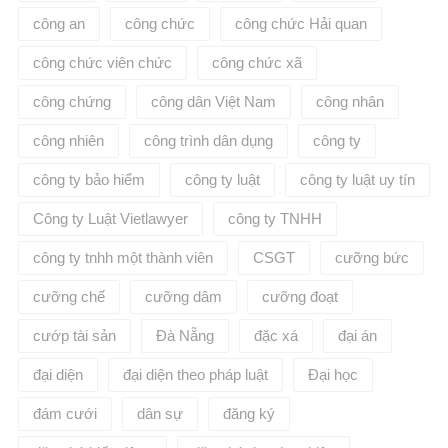
công an
công chức
công chức Hải quan
công chức viên chức
công chức xã
công chứng
công dân Việt Nam
công nhân
công nhiên
công trình dân dụng
công ty
công ty bảo hiểm
công ty luật
công ty luật uy tín
Công ty Luật Vietlawyer
công ty TNHH
công ty tnhh một thành viên
CSGT
cưỡng bức
cưỡng chế
cưỡng dâm
cưỡng đoạt
cướp tài sản
Đà Nẵng
đặc xá
đại án
đại diện
đại diện theo pháp luật
Đại học
đám cưới
dân sự
đăng ký