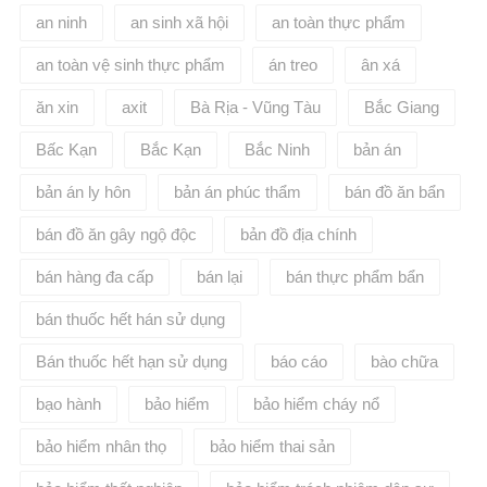
an ninh
an sinh xã hội
an toàn thực phẩm
an toàn vệ sinh thực phẩm
án treo
ân xá
ăn xin
axit
Bà Rịa - Vũng Tàu
Bắc Giang
Bấc Kạn
Bắc Kạn
Bắc Ninh
bản án
bản án ly hôn
bản án phúc thẩm
bán đồ ăn bẩn
bán đồ ăn gây ngộ độc
bản đồ địa chính
bán hàng đa cấp
bán lại
bán thực phẩm bẩn
bán thuốc hết hán sử dụng
Bán thuốc hết hạn sử dụng
báo cáo
bào chữa
bạo hành
bảo hiểm
bảo hiểm cháy nổ
bảo hiểm nhân thọ
bảo hiểm thai sản