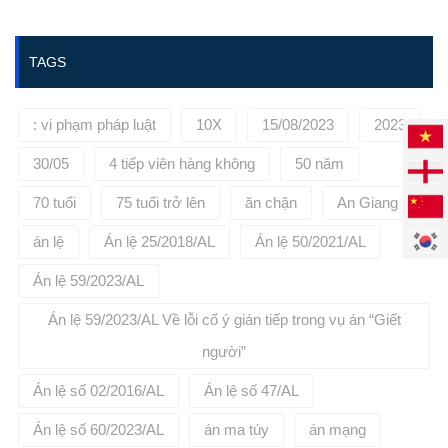
https://phuongbinhlaw.vn/ hoặc
liên hệ tới số điện thoại:
0936645695 để được tư vấn, đại
TAGS
diện cho quý khách hàng.
: vi phạm pháp luật
10X
15/08/2023
2023
30/05
4 tiếp viên hàng không
50 năm
70 tuổi
75 tuổi trở lên
ăn chặn
An Giang
án lệ
Án lệ 25/2018/AL
Án lệ 50/2021/AL
Án lệ 59/2023/AL
Án lệ 59/2023/AL Về lỗi cố ý gián tiếp trong vụ án “Giết
người”
Án lệ số 02/2016/AL
Án lệ số 47/AL
Án lệ số 60/2023/AL
án ma túy
án mạng