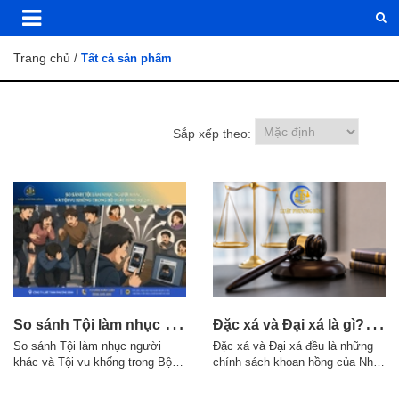
Trang chủ
/
Tất cả sản phẩm
Sắp xếp theo:
S
o sánh Tội làm nhục người khác và Tội vu khống trong Bộ luật Hình sự 2015
Đ
ặc xá và Đại xá là gì? Điều kiện áp dụng theo quy định pháp luật
So sánh Tội làm nhục người
Đặc xá và Đại xá đều là những
khác và Tội vu khống trong Bộ
chính sách khoan hồng của Nhà
luật Hình sự 2015 1. Điểm giống
nước đối với người phạm tội,
nhau giữa Tội làm nhục người
nhưng có sự khác nhau về thẩm