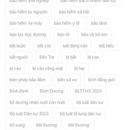
bảo hiểm thất nghiệp
bảo hiểm trách nhiệm dân sự
bảo hiểm tự nguyện
bảo hiểm xã hội
bảo hiểm xe máy
bảo hiểm y tế
bảo lãnh
bạo lực học đường
báo tử
bảo vệ trẻ em
bắt buộc
bắt cóc
bất động sản
bất hiếu
bắt người
Bến Tre
bị bắt
bị can
bị cáo
bị cáo vắng mặt
bị hại
biện pháp bảo đảm
biển số xe
bình đẳng giới
Bình Định
Bình Dương
BLTTHS 2015
bố dượng nhận nuôi con nuôi
bộ luật dân sự
Bộ luật Dân sự 2015
bộ luật tố tụng dân sự
bổ sung
bồi thường
bồi thường'