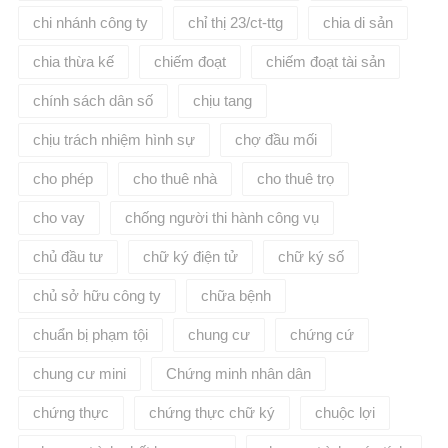
chi nhánh công ty
chỉ thị 23/ct-ttg
chia di sản
chia thừa kế
chiếm đoạt
chiếm đoạt tài sản
chính sách dân số
chịu tang
chịu trách nhiệm hình sự
chợ đầu mối
cho phép
cho thuê nhà
cho thuê trọ
cho vay
chống người thi hành công vụ
chủ đầu tư
chữ ký điện tử
chữ ký số
chủ sở hữu công ty
chữa bệnh
chuẩn bị phạm tội
chung cư
chứng cứ
chung cư mini
Chứng minh nhân dân
chứng thực
chứng thực chữ ký
chuộc lợi