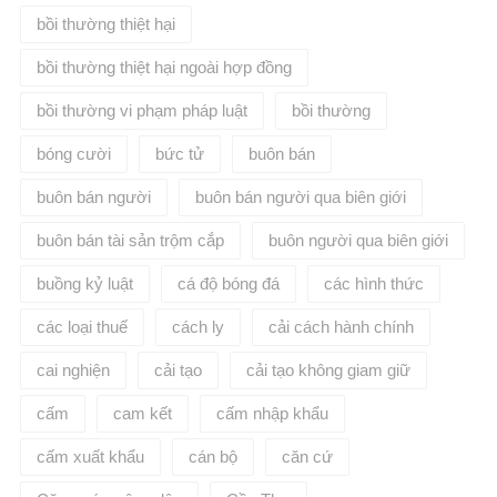
bồi thường thiệt hại
bồi thường thiệt hại ngoài hợp đồng
bồi thường vi phạm pháp luật
bồi thường​
bóng cười
bức tử
buôn bán
buôn bán người
buôn bán người qua biên giới
buôn bán tài sản trộm cắp
buôn người qua biên giới
buồng kỷ luật
cá độ bóng đá
các hình thức
các loại thuế
cách ly
cải cách hành chính
cai nghiện
cải tạo
cải tạo không giam giữ
cấm
cam kết
cấm nhập khẩu
cấm xuất khẩu
cán bộ
căn cứ