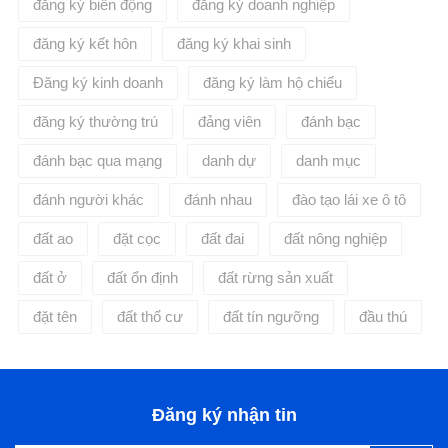
đăng ký biến động
đăng ký doanh nghiệp
đăng ký kết hôn
đăng ký khai sinh
Đăng ký kinh doanh
đăng ký làm hộ chiếu
đăng ký thường trú
đảng viên
đánh bạc
đánh bạc qua mạng
danh dự
danh mục
đánh người khác
đánh nhau
đào tạo lái xe ô tô
đất ao
đặt cọc
đất đai
đất nông nghiệp
đất ở
đất ổn định
đất rừng sản xuất
đặt tên
đất thổ cư
đất tín ngưỡng
đầu thú
Đăng ký nhận tin