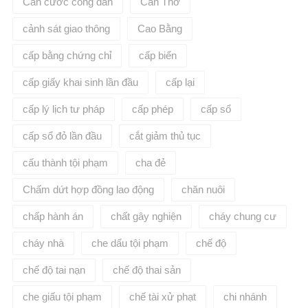
Căn cước công dân
Cần Thơ
cảnh sát giao thông
Cao Bằng
cấp bằng chứng chỉ
cấp biển
cấp giấy khai sinh lần đầu
cấp lại
cấp lý lịch tư pháp
cấp phép
cấp sổ
cấp sổ đỏ lần đầu
cắt giảm thủ tục
cấu thành tội phạm
cha đẻ
Chấm dứt hợp đồng lao động
chăn nuôi
chấp hành án
chất gây nghiện
cháy chung cư
cháy nhà
che dấu tội phạm
chế độ
chế độ tai nạn
chế độ thai sản
che giấu tội phạm
chế tài xử phạt
chi nhánh