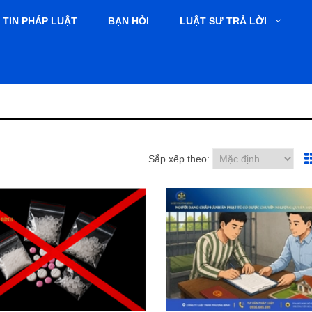
TIN PHÁP LUẬT
BẠN HỎI
LUẬT SƯ TRẢ LỜI
Sắp xếp theo: