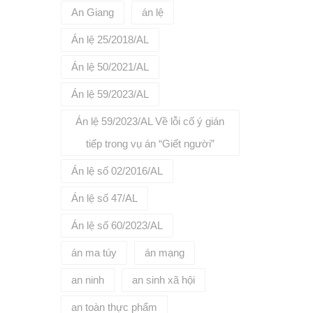
ủy thác
An Giang
án lệ
đồng ủy
ận thanh
Án lệ 25/2018/AL
i với giá
hác nhập
xuất
Án lệ 50/2021/AL
y thác
oán bằng
Án lệ 59/2023/AL
ị hợp
t khẩu.7.
Án lệ 59/2023/AL Về lỗi cố ý gián
c, nhà
 định
tiếp trong vụ án “Giết người”
iên quan
ua đấu
Án lệ số 02/2016/AL
Đấu thầu:
i tệ và
Án lệ số 47/AL
yển khoản
anh toán,
Án lệ số 60/2023/AL
Đối với
nh của
án ma túy
án mạng
c chào
oán bằng
ư, nhà
an ninh
an sinh xã hội
à chuyển
oanh
an toàn thực phẩm