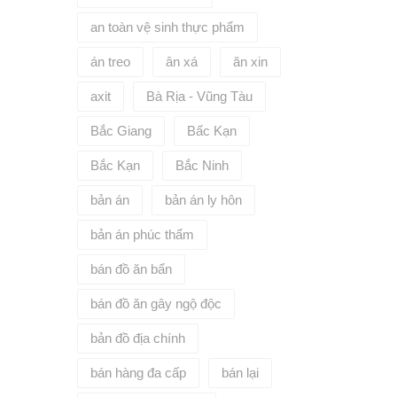
 định
iá dịch
an toàn vệ sinh thực phẩm
oại tệ
huyển
án treo
ân xá
ăn xin
 hàng
 ở nước
axit
Bà Rịa - Vũng Tàu
hất đối
i, người
Bắc Giang
Bấc Kạn
ợc nhận
huyển
 ngoài
Bắc Kạn
Bắc Ninh
ể thanh
t ở nước
bản án
bản án ly hôn
nh doanh
hàng hóa
bản án phúc thẩm
ằng ngoại
iệc cung
bán đồ ăn bẩn
ng giao
ện theo
bán đồ ăn gây ngộ độc
nh bán
 tổ chức
bản đồ địa chính
 các cửa
ho ngoại
iá, ghi
bán hàng đa cấp
bán lại
à nhận