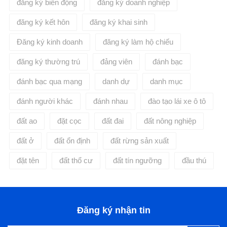
đăng ký biến động
đăng ký doanh nghiệp
đăng ký kết hôn
đăng ký khai sinh
Đăng ký kinh doanh
đăng ký làm hộ chiếu
đăng ký thường trú
đảng viên
đánh bạc
đánh bạc qua mạng
danh dự
danh mục
đánh người khác
đánh nhau
đào tạo lái xe ô tô
đất ao
đặt cọc
đất đai
đất nông nghiệp
đất ở
đất ổn định
đất rừng sản xuất
đặt tên
đất thổ cư
đất tín ngưỡng
đầu thú
Đăng ký nhận tin