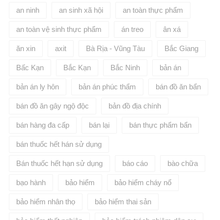
an ninh
an sinh xã hội
an toàn thực phẩm
an toàn vệ sinh thực phẩm
án treo
ân xá
ăn xin
axit
Bà Rịa - Vũng Tàu
Bắc Giang
Bấc Kạn
Bắc Kạn
Bắc Ninh
bản án
bản án ly hôn
bản án phúc thẩm
bán đồ ăn bẩn
bán đồ ăn gây ngộ độc
bản đồ địa chính
bán hàng đa cấp
bán lại
bán thực phẩm bẩn
bán thuốc hết hán sử dụng
Bán thuốc hết hạn sử dụng
báo cáo
bào chữa
bạo hành
bảo hiểm
bảo hiểm cháy nổ
bảo hiểm nhân thọ
bảo hiểm thai sản