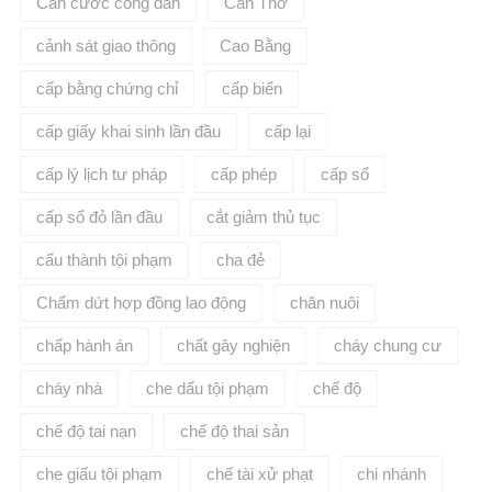
Căn cước công dân
Cần Thơ
cảnh sát giao thông
Cao Bằng
cấp bằng chứng chỉ
cấp biển
cấp giấy khai sinh lần đầu
cấp lại
cấp lý lịch tư pháp
cấp phép
cấp sổ
cấp sổ đỏ lần đầu
cắt giảm thủ tục
cấu thành tội phạm
cha đẻ
Chấm dứt hợp đồng lao động
chăn nuôi
chấp hành án
chất gây nghiện
cháy chung cư
cháy nhà
che dấu tội phạm
chế độ
chế độ tai nạn
chế độ thai sản
che giấu tội phạm
chế tài xử phạt
chi nhánh