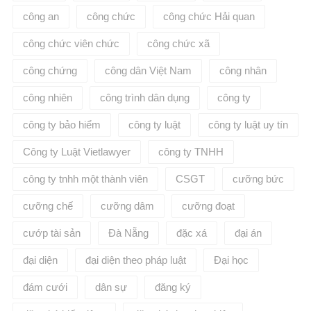
công an
công chức
công chức Hải quan
công chức viên chức
công chức xã
công chứng
công dân Việt Nam
công nhân
công nhiên
công trình dân dụng
công ty
công ty bảo hiểm
công ty luật
công ty luật uy tín
Công ty Luật Vietlawyer
công ty TNHH
công ty tnhh một thành viên
CSGT
cưỡng bức
cưỡng chế
cưỡng dâm
cưỡng đoạt
cướp tài sản
Đà Nẵng
đặc xá
đại án
đại diện
đại diện theo pháp luật
Đại học
đám cưới
dân sự
đăng ký