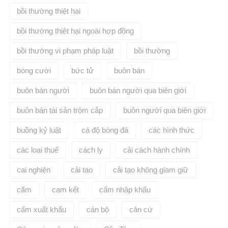
bồi thường thiệt hại
bồi thường thiệt hại ngoài hợp đồng
bồi thường vi phạm pháp luật
bồi thường​
bóng cười
bức tử
buôn bán
buôn bán người
buôn bán người qua biên giới
buôn bán tài sản trộm cắp
buôn người qua biên giới
buồng kỷ luật
cá độ bóng đá
các hình thức
các loại thuế
cách ly
cải cách hành chính
cai nghiện
cải tạo
cải tạo không giam giữ
cấm
cam kết
cấm nhập khẩu
cấm xuất khẩu
cán bộ
căn cứ