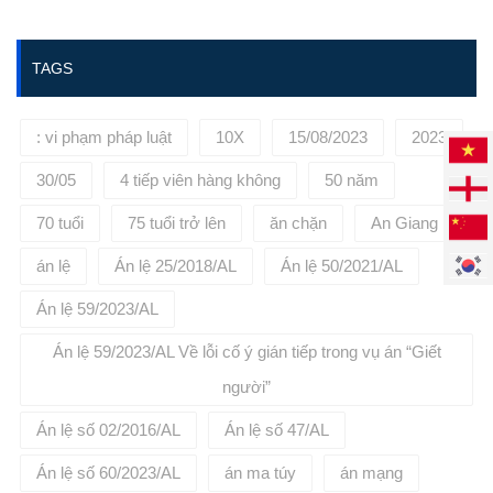
https://phuongbinhlaw.vn/ hoặc
liên hệ tới số điện thoại:
0936645695 để được tư vấn, đại
TAGS
diện cho quý khách hàng.
: vi phạm pháp luật
10X
15/08/2023
2023
30/05
4 tiếp viên hàng không
50 năm
70 tuổi
75 tuổi trở lên
ăn chặn
An Giang
án lệ
Án lệ 25/2018/AL
Án lệ 50/2021/AL
Án lệ 59/2023/AL
Án lệ 59/2023/AL Về lỗi cố ý gián tiếp trong vụ án “Giết
người”
Án lệ số 02/2016/AL
Án lệ số 47/AL
Án lệ số 60/2023/AL
án ma túy
án mạng