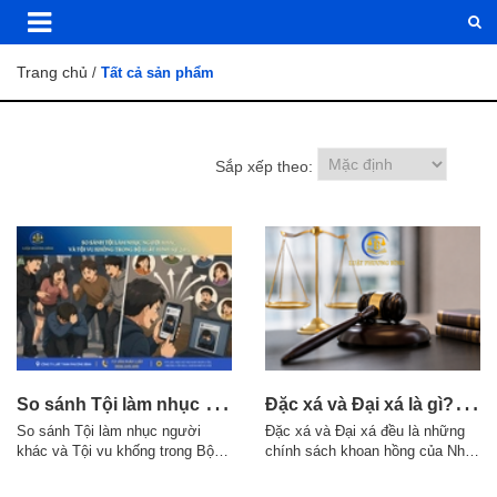
Trang chủ
/
Tất cả sản phẩm
Sắp xếp theo:
S
o sánh Tội làm nhục người khác và Tội vu khống trong Bộ luật Hình sự 2015
Đ
ặc xá và Đại xá là gì? Điều kiện áp dụng theo quy định pháp luật
So sánh Tội làm nhục người
Đặc xá và Đại xá đều là những
khác và Tội vu khống trong Bộ
chính sách khoan hồng của Nhà
luật Hình sự 2015 1. Điểm giống
nước đối với người phạm tội,
nhau giữa Tội làm nhục người
nhưng có sự khác nhau về thẩm