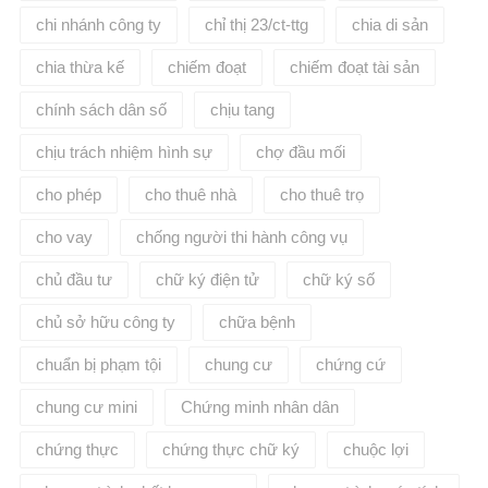
chi nhánh công ty
chỉ thị 23/ct-ttg
chia di sản
chia thừa kế
chiếm đoạt
chiếm đoạt tài sản
chính sách dân số
chịu tang
chịu trách nhiệm hình sự
chợ đầu mối
cho phép
cho thuê nhà
cho thuê trọ
cho vay
chống người thi hành công vụ
chủ đầu tư
chữ ký điện tử
chữ ký số
chủ sở hữu công ty
chữa bệnh
chuẩn bị phạm tội
chung cư
chứng cứ
chung cư mini
Chứng minh nhân dân
chứng thực
chứng thực chữ ký
chuộc lợi