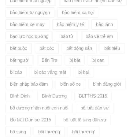
bảo hiểm thất nghiệp
bảo hiểm trách nhiệm dân sự
bảo hiểm tự nguyện
bảo hiểm xã hội
bảo hiểm xe máy
bảo hiểm y tế
bảo lãnh
bạo lực học đường
báo tử
bảo vệ trẻ em
bắt buộc
bắt cóc
bất động sản
bất hiếu
bắt người
Bến Tre
bị bắt
bị can
bị cáo
bị cáo vắng mặt
bị hại
biện pháp bảo đảm
biển số xe
bình đẳng giới
Bình Định
Bình Dương
BLTTHS 2015
bố dượng nhận nuôi con nuôi
bộ luật dân sự
Bộ luật Dân sự 2015
bộ luật tố tụng dân sự
bổ sung
bồi thường
bồi thường'