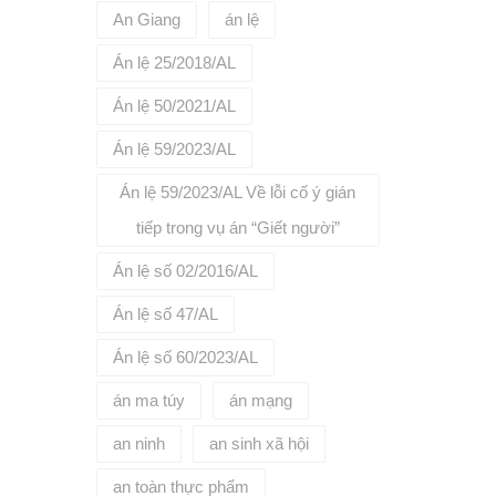
ự thay
;+ Nội
An Giang
án lệ
chi tiết
u điện
 website:
nh nhận
Án lệ 25/2018/AL
hệ tới số
ển.=> Nếu
vấn, đại
ận
Án lệ 50/2021/AL
ng vận
phải chịu
Án lệ 59/2023/AL
u có căn
 thực
ý theo
Án lệ 59/2023/AL Về lỗi cố ý gián
ưu ý: Các
tiếp trong vụ án “Giết người”
a đổi vì
ọc có thể
h. Để biết
Án lệ số 02/2016/AL
 truy cập
vn/ hoặc
Án lệ số 47/AL
5 để
h hàng.
Án lệ số 60/2023/AL
án ma túy
án mạng
an ninh
an sinh xã hội
an toàn thực phẩm