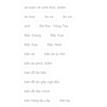
an toàn vệ sinh thực phẩm
án treo
ân xá
ăn xin
axit
Bà Rịa - Vũng Tàu
Bắc Giang
Bấc Kạn
Bắc Kạn
Bắc Ninh
bản án
bản án ly hôn
bản án phúc thẩm
bán đồ ăn bẩn
bán đồ ăn gây ngộ độc
bản đồ địa chính
bán hàng đa cấp
bán lại