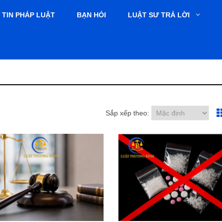
TIN PHÁP LUẬT
BẠN HỎI
LUẬT SƯ TRẢ LỜI
Sắp xếp theo: