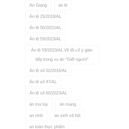
ự thay
;+ Nội
An Giang
án lệ
chi tiết
u điện
 website:
nh nhận
Án lệ 25/2018/AL
hệ tới số
ển.=> Nếu
vấn, đại
ận
Án lệ 50/2021/AL
ng vận
phải chịu
Án lệ 59/2023/AL
u có căn
 thực
ý theo
Án lệ 59/2023/AL Về lỗi cố ý gián
ưu ý: Các
tiếp trong vụ án “Giết người”
a đổi vì
ọc có thể
h. Để biết
Án lệ số 02/2016/AL
 truy cập
vn/ hoặc
Án lệ số 47/AL
5 để
h hàng.
Án lệ số 60/2023/AL
án ma túy
án mạng
an ninh
an sinh xã hội
an toàn thực phẩm