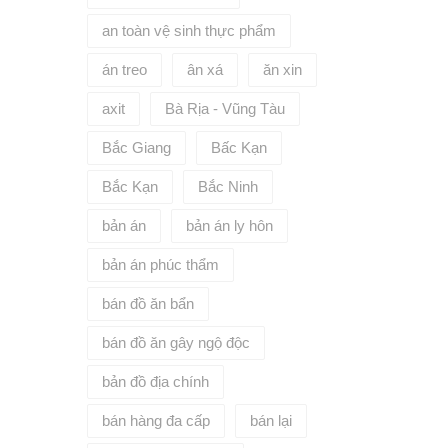
an toàn vệ sinh thực phẩm
án treo
ân xá
ăn xin
axit
Bà Rịa - Vũng Tàu
Bắc Giang
Bấc Kạn
Bắc Kạn
Bắc Ninh
bản án
bản án ly hôn
bản án phúc thẩm
bán đồ ăn bẩn
bán đồ ăn gây ngộ độc
bản đồ địa chính
bán hàng đa cấp
bán lại