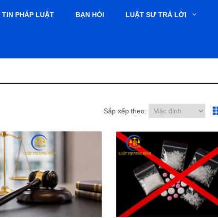
TIN PHÁP LUẬT
BẠN HỎI
LUẬT SƯ TRẢ LỜI
Sắp xếp theo: