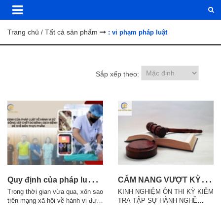
Trang chủ
Tất cả sản phẩm
/
: vi phạm pháp luật
Sắp xếp theo:
Q
uy định của pháp luật về hành vi sử dụng động vật chết do bệnh, dịch bệnh để chế biến thực phẩm? (Bùi Văn Chí)
C
ẨM NANG VƯỢT KỲ KIỂM TRA TẬP SỰ LUẬT SƯ.
Trong thời gian vừa qua, xôn sao
KINH NGHIỆM ÔN THI KỲ KIỂM
trên mạng xã hội về hành vi đưa
TRA TẬP SỰ HÀNH NGHỀ
thịt lợn bệnh vào trường học.
LUẬT SƯ Kỳ kiểm tra kết quả
Vậy hành vi trên có phải chịu
tập sự hành nghề luật sư không