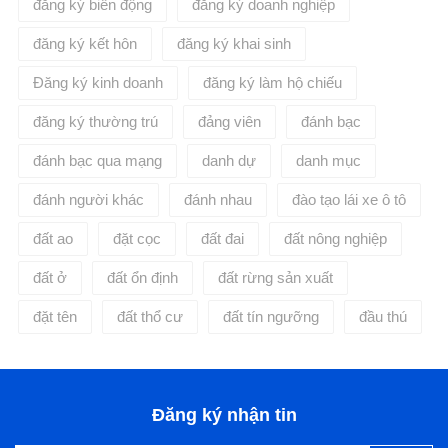
đăng ký biến động
đăng ký doanh nghiệp
đăng ký kết hôn
đăng ký khai sinh
Đăng ký kinh doanh
đăng ký làm hộ chiếu
đăng ký thường trú
đảng viên
đánh bạc
đánh bạc qua mạng
danh dự
danh mục
đánh người khác
đánh nhau
đào tạo lái xe ô tô
đất ao
đặt cọc
đất đai
đất nông nghiệp
đất ở
đất ổn định
đất rừng sản xuất
đặt tên
đất thổ cư
đất tín ngưỡng
đầu thú
Đăng ký nhận tin