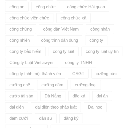
công an
công chức
công chức Hải quan
công chức viên chức
công chức xã
công chứng
công dân Việt Nam
công nhân
công nhiên
công trình dân dụng
công ty
công ty bảo hiểm
công ty luật
công ty luật uy tín
Công ty Luật Vietlawyer
công ty TNHH
công ty tnhh một thành viên
CSGT
cưỡng bức
cưỡng chế
cưỡng dâm
cưỡng đoạt
cướp tài sản
Đà Nẵng
đặc xá
đại án
đại diện
đại diện theo pháp luật
Đại học
đám cưới
dân sự
đăng ký