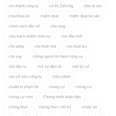
tư vấn.
chi nhánh công ty
chỉ thị 23/ct-ttg
chia di sản
chia thừa kế
chiếm đoạt
chiếm đoạt tài sản
chính sách dân số
chịu tang
chịu trách nhiệm hình sự
chợ đầu mối
cho phép
cho thuê nhà
cho thuê trọ
cho vay
chống người thi hành công vụ
chủ đầu tư
chữ ký điện tử
chữ ký số
chủ sở hữu công ty
chữa bệnh
chuẩn bị phạm tội
chung cư
chứng cứ
chung cư mini
Chứng minh nhân dân
chứng thực
chứng thực chữ ký
chuộc lợi