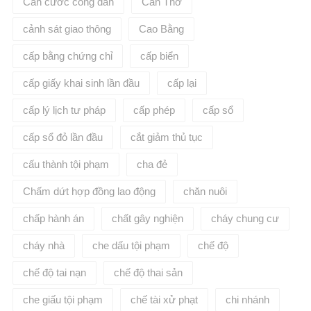
Căn cước công dân
Cần Thơ
cảnh sát giao thông
Cao Bằng
cấp bằng chứng chỉ
cấp biển
cấp giấy khai sinh lần đầu
cấp lại
cấp lý lịch tư pháp
cấp phép
cấp sổ
cấp sổ đỏ lần đầu
cắt giảm thủ tục
cấu thành tội phạm
cha đẻ
Chấm dứt hợp đồng lao động
chăn nuôi
chấp hành án
chất gây nghiện
cháy chung cư
cháy nhà
che dấu tội phạm
chế độ
chế độ tai nạn
chế độ thai sản
che giấu tội phạm
chế tài xử phạt
chi nhánh