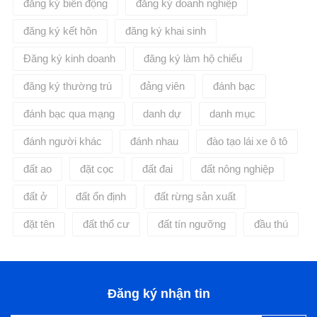
đăng ký biến động
đăng ký doanh nghiệp
đăng ký kết hôn
đăng ký khai sinh
Đăng ký kinh doanh
đăng ký làm hộ chiếu
đăng ký thường trú
đảng viên
đánh bạc
đánh bạc qua mạng
danh dự
danh mục
đánh người khác
đánh nhau
đào tạo lái xe ô tô
đất ao
đặt cọc
đất đai
đất nông nghiệp
đất ở
đất ổn định
đất rừng sản xuất
đặt tên
đất thổ cư
đất tín ngưỡng
đầu thú
Đăng ký nhận tin