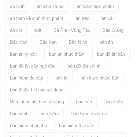
an ninh
an sinh xã hội
an toàn thực phẩm
an toàn vệ sinh thực phẩm
án treo
ân xá
ăn xin
axit
Bà Rịa - Vũng Tàu
Bắc Giang
Bấc Kạn
Bắc Kạn
Bắc Ninh
bản án
bản án ly hôn
bản án phúc thẩm
bán đồ ăn bẩn
bán đồ ăn gây ngộ độc
bản đồ địa chính
bán hàng đa cấp
bán lại
bán thực phẩm bẩn
bán thuốc hết hán sử dụng
Bán thuốc hết hạn sử dụng
báo cáo
bào chữa
bạo hành
bảo hiểm
bảo hiểm cháy nổ
bảo hiểm nhân thọ
bảo hiểm thai sản