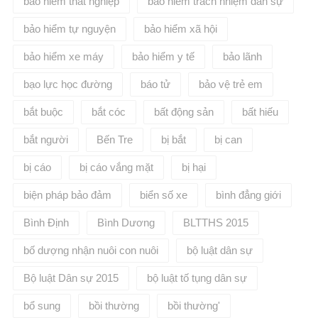
bảo hiểm thất nghiệp
bảo hiểm trách nhiệm dân sự
bảo hiểm tự nguyện
bảo hiểm xã hội
bảo hiểm xe máy
bảo hiểm y tế
bảo lãnh
bạo lực học đường
báo tử
bảo vệ trẻ em
bắt buộc
bắt cóc
bất động sản
bất hiếu
bắt người
Bến Tre
bị bắt
bị can
bị cáo
bị cáo vắng mặt
bị hại
biện pháp bảo đảm
biển số xe
bình đẳng giới
Bình Định
Bình Dương
BLTTHS 2015
bố dượng nhận nuôi con nuôi
bộ luật dân sự
Bộ luật Dân sự 2015
bộ luật tố tụng dân sự
bổ sung
bồi thường
bồi thường'