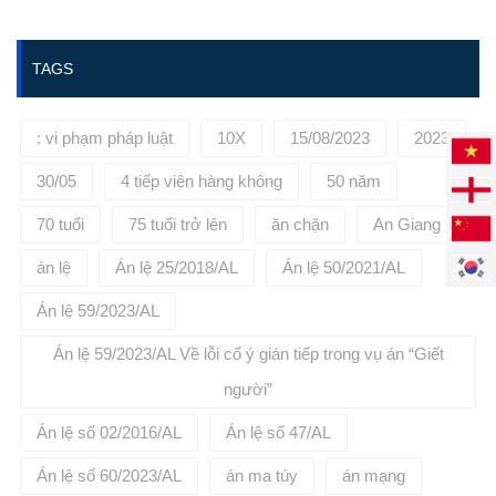
https://phuongbinhlaw.vn/ hoặc
liên hệ tới số điện thoại:
0936645695 để được tư vấn, đại
TAGS
diện cho quý khách hàng.
: vi phạm pháp luật
10X
15/08/2023
2023
30/05
4 tiếp viên hàng không
50 năm
70 tuổi
75 tuổi trở lên
ăn chặn
An Giang
án lệ
Án lệ 25/2018/AL
Án lệ 50/2021/AL
Án lệ 59/2023/AL
Án lệ 59/2023/AL Về lỗi cố ý gián tiếp trong vụ án “Giết
người”
Án lệ số 02/2016/AL
Án lệ số 47/AL
Án lệ số 60/2023/AL
án ma túy
án mạng