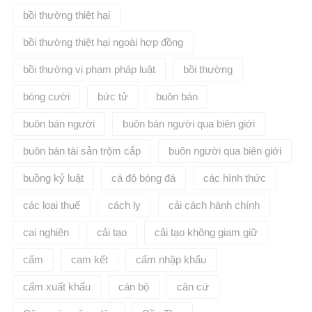
bồi thường thiệt hại
bồi thường thiệt hại ngoài hợp đồng
bồi thường vi phạm pháp luật
bồi thường​
bóng cười
bức tử
buôn bán
buôn bán người
buôn bán người qua biên giới
buôn bán tài sản trộm cắp
buôn người qua biên giới
buồng kỷ luật
cá độ bóng đá
các hình thức
các loại thuế
cách ly
cải cách hành chính
cai nghiện
cải tạo
cải tạo không giam giữ
cấm
cam kết
cấm nhập khẩu
cấm xuất khẩu
cán bộ
căn cứ