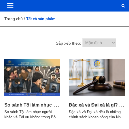
Trang chủ
/
Tất cả sản phẩm
Sắp xếp theo:
S
o sánh Tội làm nhục người khác và Tội vu khống trong Bộ luật Hình sự 2015
Đ
ặc xá và Đại xá là gì? Điều kiện áp dụng theo quy định pháp luật
So sánh Tội làm nhục người
Đặc xá và Đại xá đều là những
khác và Tội vu khống trong Bộ
chính sách khoan hồng của Nhà
luật Hình sự 2015 1. Điểm giống
nước đối với người phạm tội,
nhau giữa Tội làm nhục người
nhưng có sự khác nhau về thẩm