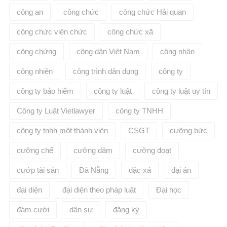
công an
công chức
công chức Hải quan
công chức viên chức
công chức xã
công chứng
công dân Việt Nam
công nhân
công nhiên
công trình dân dụng
công ty
công ty bảo hiểm
công ty luật
công ty luật uy tín
Công ty Luật Vietlawyer
công ty TNHH
công ty tnhh một thành viên
CSGT
cưỡng bức
cưỡng chế
cưỡng dâm
cưỡng đoạt
cướp tài sản
Đà Nẵng
đặc xá
đại án
đại diện
đại diện theo pháp luật
Đại học
đám cưới
dân sự
đăng ký