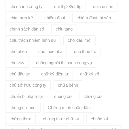
chi nhánh công ty
chỉ thị 23/ct-ttg
chia di sản
chia thừa kế
chiếm đoạt
chiếm đoạt tài sản
chính sách dân số
chịu tang
chịu trách nhiệm hình sự
chợ đầu mối
cho phép
cho thuê nhà
cho thuê trọ
cho vay
chống người thi hành công vụ
chủ đầu tư
chữ ký điện tử
chữ ký số
chủ sở hữu công ty
chữa bệnh
chuẩn bị phạm tội
chung cư
chứng cứ
chung cư mini
Chứng minh nhân dân
chứng thực
chứng thực chữ ký
chuộc lợi