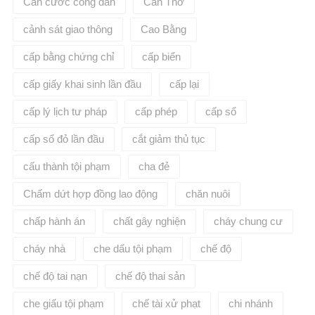
Căn cước công dân
Cần Thơ
cảnh sát giao thông
Cao Bằng
cấp bằng chứng chỉ
cấp biển
cấp giấy khai sinh lần đầu
cấp lại
cấp lý lịch tư pháp
cấp phép
cấp sổ
cấp sổ đỏ lần đầu
cắt giảm thủ tục
cấu thành tội phạm
cha đẻ
Chấm dứt hợp đồng lao động
chăn nuôi
chấp hành án
chất gây nghiện
cháy chung cư
cháy nhà
che dấu tội phạm
chế độ
chế độ tai nạn
chế độ thai sản
che giấu tội phạm
chế tài xử phạt
chi nhánh