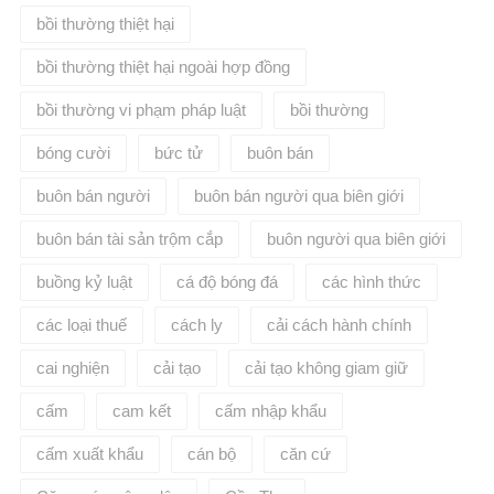
bồi thường thiệt hại
bồi thường thiệt hại ngoài hợp đồng
bồi thường vi phạm pháp luật
bồi thường​
bóng cười
bức tử
buôn bán
buôn bán người
buôn bán người qua biên giới
buôn bán tài sản trộm cắp
buôn người qua biên giới
buồng kỷ luật
cá độ bóng đá
các hình thức
các loại thuế
cách ly
cải cách hành chính
cai nghiện
cải tạo
cải tạo không giam giữ
cấm
cam kết
cấm nhập khẩu
cấm xuất khẩu
cán bộ
căn cứ