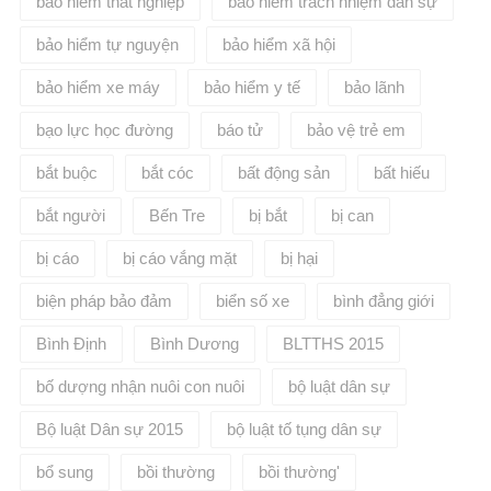
bảo hiểm thất nghiệp
bảo hiểm trách nhiệm dân sự
bảo hiểm tự nguyện
bảo hiểm xã hội
bảo hiểm xe máy
bảo hiểm y tế
bảo lãnh
bạo lực học đường
báo tử
bảo vệ trẻ em
bắt buộc
bắt cóc
bất động sản
bất hiếu
bắt người
Bến Tre
bị bắt
bị can
bị cáo
bị cáo vắng mặt
bị hại
biện pháp bảo đảm
biển số xe
bình đẳng giới
Bình Định
Bình Dương
BLTTHS 2015
bố dượng nhận nuôi con nuôi
bộ luật dân sự
Bộ luật Dân sự 2015
bộ luật tố tụng dân sự
bổ sung
bồi thường
bồi thường'