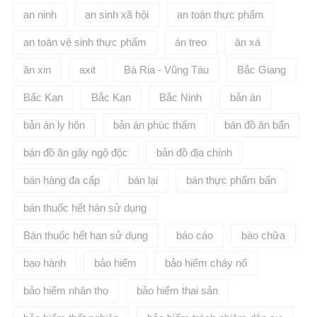
an ninh
an sinh xã hội
an toàn thực phẩm
an toàn vệ sinh thực phẩm
án treo
ân xá
ăn xin
axit
Bà Rịa - Vũng Tàu
Bắc Giang
Bấc Kạn
Bắc Kạn
Bắc Ninh
bản án
bản án ly hôn
bản án phúc thẩm
bán đồ ăn bẩn
bán đồ ăn gây ngộ độc
bản đồ địa chính
bán hàng đa cấp
bán lại
bán thực phẩm bẩn
bán thuốc hết hán sử dụng
Bán thuốc hết hạn sử dụng
báo cáo
bào chữa
bạo hành
bảo hiểm
bảo hiểm cháy nổ
bảo hiểm nhân thọ
bảo hiểm thai sản