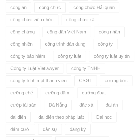
công an
công chức
công chức Hải quan
công chức viên chức
công chức xã
công chứng
công dân Việt Nam
công nhân
công nhiên
công trình dân dụng
công ty
công ty bảo hiểm
công ty luật
công ty luật uy tín
Công ty Luật Vietlawyer
công ty TNHH
công ty tnhh một thành viên
CSGT
cưỡng bức
cưỡng chế
cưỡng dâm
cưỡng đoạt
cướp tài sản
Đà Nẵng
đặc xá
đại án
đại diện
đại diện theo pháp luật
Đại học
đám cưới
dân sự
đăng ký