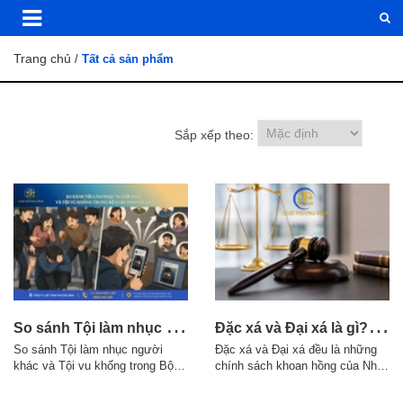
Trang chủ
/
Tất cả sản phẩm
Sắp xếp theo:
S
o sánh Tội làm nhục người khác và Tội vu khống trong Bộ luật Hình sự 2015
Đ
ặc xá và Đại xá là gì? Điều kiện áp dụng theo quy định pháp luật
So sánh Tội làm nhục người
Đặc xá và Đại xá đều là những
khác và Tội vu khống trong Bộ
chính sách khoan hồng của Nhà
luật Hình sự 2015 1. Điểm giống
nước đối với người phạm tội,
nhau giữa Tội làm nhục người
nhưng có sự khác nhau về thẩm