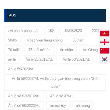
https://phuongbinhlaw.vn/ hoặc
liên hệ tới số điện thoại:
0936645695 để được tư vấn, đại
TAGS
diện cho quý khách hàng.
: vi phạm pháp luật
10X
15/08/2023
2023
30/05
4 tiếp viên hàng không
50 năm
70 tuổi
75 tuổi trở lên
ăn chặn
An Giang
án lệ
Án lệ 25/2018/AL
Án lệ 50/2021/AL
Án lệ 59/2023/AL
Án lệ 59/2023/AL Về lỗi cố ý gián tiếp trong vụ án “Giết
người”
Án lệ số 02/2016/AL
Án lệ số 47/AL
Án lệ số 60/2023/AL
án ma túy
án mạng