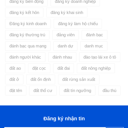
đăng ký biến động
đăng ký doanh nghiệp
đăng ký kết hôn
đăng ký khai sinh
Đăng ký kinh doanh
đăng ký làm hộ chiếu
đăng ký thường trú
đảng viên
đánh bạc
đánh bạc qua mạng
danh dự
danh mục
đánh người khác
đánh nhau
đào tạo lái xe ô tô
đất ao
đặt cọc
đất đai
đất nông nghiệp
đất ở
đất ổn định
đất rừng sản xuất
đặt tên
đất thổ cư
đất tín ngưỡng
đầu thú
Đăng ký nhận tin