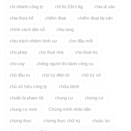
chi nhánh công ty
chỉ thị 23/ct-ttg
chia di sản
chia thừa kế
chiếm đoạt
chiếm đoạt tài sản
chính sách dân số
chịu tang
chịu trách nhiệm hình sự
chợ đầu mối
cho phép
cho thuê nhà
cho thuê trọ
cho vay
chống người thi hành công vụ
chủ đầu tư
chữ ký điện tử
chữ ký số
chủ sở hữu công ty
chữa bệnh
chuẩn bị phạm tội
chung cư
chứng cứ
chung cư mini
Chứng minh nhân dân
chứng thực
chứng thực chữ ký
chuộc lợi