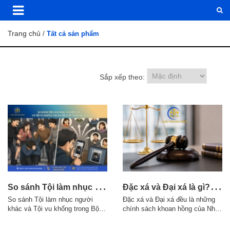
Trang chủ
/
Tất cả sản phẩm
Sắp xếp theo:
S
o sánh Tội làm nhục người khác và Tội vu khống trong Bộ luật Hình sự 2015
Đ
ặc xá và Đại xá là gì? Điều kiện áp dụng theo quy định pháp luật
So sánh Tội làm nhục người
Đặc xá và Đại xá đều là những
khác và Tội vu khống trong Bộ
chính sách khoan hồng của Nhà
luật Hình sự 2015 1. Điểm giống
nước đối với người phạm tội,
nhau giữa Tội làm nhục người
nhưng có sự khác nhau về thẩm