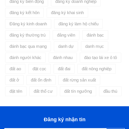
đăng ký biến động
đăng ký doanh nghiệp
đăng ký kết hôn
đăng ký khai sinh
Đăng ký kinh doanh
đăng ký làm hộ chiếu
đăng ký thường trú
đảng viên
đánh bạc
đánh bạc qua mạng
danh dự
danh mục
đánh người khác
đánh nhau
đào tạo lái xe ô tô
đất ao
đặt cọc
đất đai
đất nông nghiệp
đất ở
đất ổn định
đất rừng sản xuất
đặt tên
đất thổ cư
đất tín ngưỡng
đầu thú
Đăng ký nhận tin