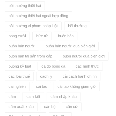
bồi thường thiệt hại
bồi thường thiệt hại ngoài hợp đồng
bồi thường vi phạm pháp luật
bồi thường​
bóng cười
bức tử
buôn bán
buôn bán người
buôn bán người qua biên giới
buôn bán tài sản trộm cắp
buôn người qua biên giới
buồng kỷ luật
cá độ bóng đá
các hình thức
các loại thuế
cách ly
cải cách hành chính
cai nghiện
cải tạo
cải tạo không giam giữ
cấm
cam kết
cấm nhập khẩu
cấm xuất khẩu
cán bộ
căn cứ