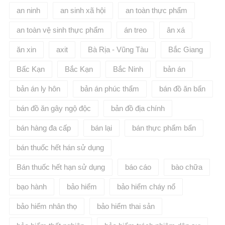
an ninh
an sinh xã hội
an toàn thực phẩm
an toàn vệ sinh thực phẩm
án treo
ân xá
ăn xin
axit
Bà Rịa - Vũng Tàu
Bắc Giang
Bấc Kạn
Bắc Kạn
Bắc Ninh
bản án
bản án ly hôn
bản án phúc thẩm
bán đồ ăn bẩn
bán đồ ăn gây ngộ độc
bản đồ địa chính
bán hàng đa cấp
bán lại
bán thực phẩm bẩn
bán thuốc hết hán sử dụng
Bán thuốc hết hạn sử dụng
báo cáo
bào chữa
bạo hành
bảo hiểm
bảo hiểm cháy nổ
bảo hiểm nhân thọ
bảo hiểm thai sản