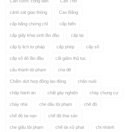
Căn cước công dân
Cần Thơ
cảnh sát giao thông
Cao Bằng
cấp bằng chứng chỉ
cấp biển
cấp giấy khai sinh lần đầu
cấp lại
cấp lý lịch tư pháp
cấp phép
cấp sổ
cấp sổ đỏ lần đầu
cắt giảm thủ tục
cấu thành tội phạm
cha đẻ
Chấm dứt hợp đồng lao động
chăn nuôi
chấp hành án
chất gây nghiện
cháy chung cư
cháy nhà
che dấu tội phạm
chế độ
chế độ tai nạn
chế độ thai sản
che giấu tội phạm
chế tài xử phạt
chi nhánh