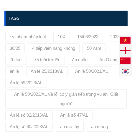
https://phuongbinhlaw.vn/ hoặc
liên hệ tới số điện thoại:
0936645695 để được tư vấn, đại
TAGS
diện cho quý khách hàng.
: vi phạm pháp luật
10X
15/08/2023
2023
30/05
4 tiếp viên hàng không
50 năm
70 tuổi
75 tuổi trở lên
ăn chặn
An Giang
án lệ
Án lệ 25/2018/AL
Án lệ 50/2021/AL
Án lệ 59/2023/AL
Án lệ 59/2023/AL Về lỗi cố ý gián tiếp trong vụ án “Giết
người”
Án lệ số 02/2016/AL
Án lệ số 47/AL
Án lệ số 60/2023/AL
án ma túy
án mạng