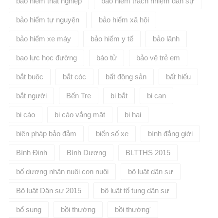
bảo hiểm thất nghiệp
bảo hiểm trách nhiệm dân sự
bảo hiểm tự nguyện
bảo hiểm xã hội
bảo hiểm xe máy
bảo hiểm y tế
bảo lãnh
bạo lực học đường
báo tử
bảo vệ trẻ em
bắt buộc
bắt cóc
bất động sản
bất hiếu
bắt người
Bến Tre
bị bắt
bị can
bị cáo
bị cáo vắng mặt
bị hại
biện pháp bảo đảm
biển số xe
bình đẳng giới
Bình Định
Bình Dương
BLTTHS 2015
bố dượng nhận nuôi con nuôi
bộ luật dân sự
Bộ luật Dân sự 2015
bộ luật tố tụng dân sự
bổ sung
bồi thường
bồi thường'