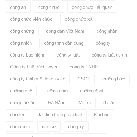
công an
công chức
công chức Hải quan
công chức viên chức
công chức xã
công chứng
công dân Việt Nam
công nhân
công nhiên
công trình dân dụng
công ty
công ty bảo hiểm
công ty luật
công ty luật uy tín
Công ty Luật Vietlawyer
công ty TNHH
công ty tnhh một thành viên
CSGT
cưỡng bức
cưỡng chế
cưỡng dâm
cưỡng đoạt
cướp tài sản
Đà Nẵng
đặc xá
đại án
đại diện
đại diện theo pháp luật
Đại học
đám cưới
dân sự
đăng ký