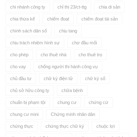
chi nhánh công ty
chỉ thị 23/ct-ttg
chia di sản
chia thừa kế
chiếm đoạt
chiếm đoạt tài sản
chính sách dân số
chịu tang
chịu trách nhiệm hình sự
chợ đầu mối
cho phép
cho thuê nhà
cho thuê trọ
cho vay
chống người thi hành công vụ
chủ đầu tư
chữ ký điện tử
chữ ký số
chủ sở hữu công ty
chữa bệnh
chuẩn bị phạm tội
chung cư
chứng cứ
chung cư mini
Chứng minh nhân dân
chứng thực
chứng thực chữ ký
chuộc lợi