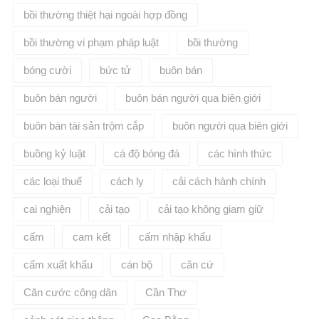
bồi thường thiệt hại ngoài hợp đồng
bồi thường vi phạm pháp luật
bồi thường​
bóng cười
bức tử
buôn bán
buôn bán người
buôn bán người qua biên giới
buôn bán tài sản trộm cắp
buôn người qua biên giới
buồng kỷ luật
cá độ bóng đá
các hình thức
các loại thuế
cách ly
cải cách hành chính
cai nghiện
cải tạo
cải tạo không giam giữ
cấm
cam kết
cấm nhập khẩu
cấm xuất khẩu
cán bộ
căn cứ
Căn cước công dân
Cần Thơ