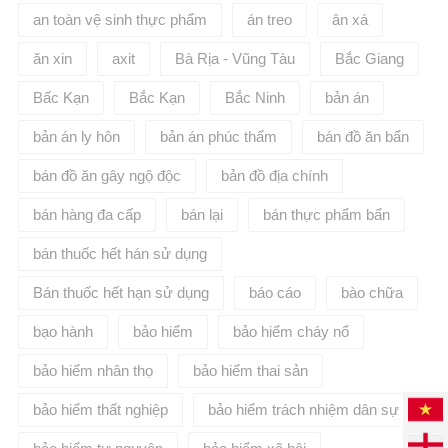
an toàn vệ sinh thực phẩm
án treo
ân xá
ăn xin
axit
Bà Rịa - Vũng Tàu
Bắc Giang
Bấc Kạn
Bắc Kạn
Bắc Ninh
bản án
bản án ly hôn
bản án phúc thẩm
bán đồ ăn bẩn
bán đồ ăn gây ngộ độc
bản đồ địa chính
bán hàng đa cấp
bán lại
bán thực phẩm bẩn
bán thuốc hết hán sử dụng
Bán thuốc hết hạn sử dụng
báo cáo
bào chữa
bạo hành
bảo hiểm
bảo hiểm cháy nổ
bảo hiểm nhân thọ
bảo hiểm thai sản
bảo hiểm thất nghiệp
bảo hiểm trách nhiệm dân sự