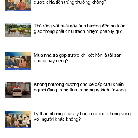
được chia tiền trúng thưởng không?
sản, quyền sử dụng đất; - Tranh
chấp về nhân thân, tài sản,
quyền nuôi con sau khi ly hôn -
Tranh chấp về giao dịch dân sự;
Thả rông vật nuôi gây ảnh hưởng đến an toàn
- Tranh chấp giữa người lao
giao thông phải chịu trách nhiệm pháp lý gì?
động và người sử dụng lao động;
- Tranh chấp về bồi thường thiệt
hại ngoài hợp đồng; - Các tranh
chấp theo quy định của pháp
Mua nhà trả góp trước khi kết hôn là tài sản
luật. 1.2 Các yêu cầu liên quan
chung hay riêng?
đến dân sự - Yêu cầu về tính
pháp lý của tài sản, đất đai, giao
dịch dân sự; - Yêu cầu về phạt vi
phạm, bồi thường thiệt hại; - Yêu
cầu về pháp chế doanh nghiệp; -
Không nhường đường cho xe cấp cứu khiến
Yêu cầu về đăng ký sở hữu trí
người đang trong tình trạng nguy kịch tử vong
tuệ; - Yêu cầu về quyền, nghĩa
trên đường đi sẽ bị xử lý như thế nào?
vụ của người lao động, người sử
dụng lao động; - Các yêu cầu
khác về tài sản theo quy định
Ly thân nhưng chưa ly hôn có được chung sống
của pháp luật. 1.3 Những quyền
với người khác không?
lợi của cá nhân, pháp nhân được
Luật sư dân sự An Giang tư vấn,
đại diện, bảo vệ - Tư vấn