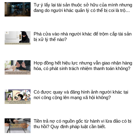
các phương án để giải quyết các
Tự ý lấy lại tài sản thuộc sở hữu của mình nhưng
vụ việc dân sự; - Đại diện theo
đang do người khác quản lý có thể bị coi là trộm
ủy quyền thực hiện các thủ tục
cắp tài sản không ?
pháp lý liên quan trong vụ việc
dân sự; - Thu thập tài liệu,
chứng cứ liên quan trong vụ việc
dân sự; - Trợ giúp pháp lý đối
Phá cửa vào nhà người khác để trộm cắp tài sản
với khách hàng đủ điều kiện theo
bị xử lý thế nào?
quy định của pháp luật; - Bảo vệ
quyền và lợi ích hợp pháp cho
khách hàng - Những quyền
lợi khác theo quy định pháp luật.
Hợp đồng hết hiệu lực nhưng vẫn giao nhận hàng
1.4 Các hình thức Luật sư Dân
hóa, có phát sinh trách nhiệm thanh toán không?
sự An GIang tư vấn tại
Vietlawyer - Tư vấn qua khung
chat trên web: áp dụng cho
những khách hàng có băn khoăn,
Có được quay và đăng hình ảnh người khác tại
lo lắng về những vụ việc nhỏ,
nơi công cộng lên mạng xã hội không?
không phức tạp hoặc khi khách
hàng chưa sắp xếp được lịch
hoặc chưa có nhu cầu đến văn
phòng. - Tư vấn qua điện thoại:
Tiền trả nợ có nguồn gốc từ hành vi lừa đảo có bị
áp dụng cho những vụ việc gấp,
thu hồi? Quy định pháp luật cần biết.
cần giải quyết ngay, những vụ
việc mang tính phức tạp cần gọi