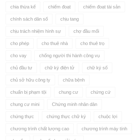
chia thừa kế
chiếm đoạt
chiếm đoạt tài sản
chính sách dân số
chịu tang
chịu trách nhiệm hình sự
chợ đầu mối
cho phép
cho thuê nhà
cho thuê trọ
cho vay
chống người thi hành công vụ
chủ đầu tư
chữ ký điện tử
chữ ký số
chủ sở hữu công ty
chữa bệnh
chuẩn bị phạm tội
chung cư
chứng cứ
chung cư mini
Chứng minh nhân dân
chứng thực
chứng thực chữ ký
chuộc lợi
chương trình chất lượng cao
chương trình máy tính