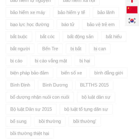
bảo hiểm tự nguyện
bảo hiểm xã hội
bảo hiểm xe máy
bảo hiểm y tế
bảo lãnh
bạo lực học đường
báo tử
bảo vệ trẻ em
bắt buộc
bắt cóc
bất động sản
bất hiếu
bắt người
Bến Tre
bị bắt
bị can
bị cáo
bị cáo vắng mặt
bị hại
biện pháp bảo đảm
biển số xe
bình đẳng giới
Bình Định
Bình Dương
BLTTHS 2015
bố dượng nhận nuôi con nuôi
bộ luật dân sự
Bộ luật Dân sự 2015
bộ luật tố tụng dân sự
bổ sung
bồi thường
bồi thường'
bồi thường thiệt hại