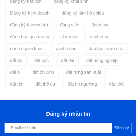
đăng ký kết hôn
đăng ký khai sinh
Đăng ký kinh doanh
đăng ký làm hộ chiếu
đăng ký thường trú
đảng viên
đánh bạc
đánh bạc qua mạng
danh dự
danh mục
đánh người khác
đánh nhau
đào tạo lái xe ô tô
đất ao
đặt cọc
đất đai
đất nông nghiệp
đất ở
đất ổn định
đất rừng sản xuất
đặt tên
đất thổ cư
đất tín ngưỡng
đầu thú
Đăng ký nhận tin
Đăng ký