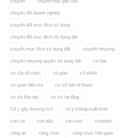
chuyển
chuyến bay giải cứu
chuyển đổi doanh nghiệp
chuyển đổi mục đích sử dụng
chuyển đổi mục đích sử dụng đất
chuyển mục đích sử dụng đất
chuyển nhượng
chuyển nhượng quyền sử dụng đất
cờ bạc
cơ cấu tổ chức
cô giáo
cổ phiếu
cơ quan điều tra
cơ sở bán lẻ thuoc
cơ sở đào tạo
cơ sở hạ tầng
Cố ý gây thương tích
cố ý không xuất trình
con cái
con dấu
con nuôi
condotel
công an
công chức
công chức Hải quan