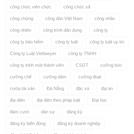
công chức viên chức
công chức xã
công chứng
công dân Việt Nam
công nhân
công nhiên
công trình dân dụng
công ty
công ty bảo hiểm
công ty luật
công ty luật uy tín
Công ty Luật Vietlawyer
công ty TNHH
công ty tnhh một thành viên
CSGT
cưỡng bức
cưỡng chế
cưỡng dâm
cưỡng đoạt
cướp tài sản
Đà Nẵng
đặc xá
đại án
đại diện
đại diện theo pháp luật
Đại học
đám cưới
dân sự
đăng ký
đăng ký biến động
đăng ký doanh nghiệp