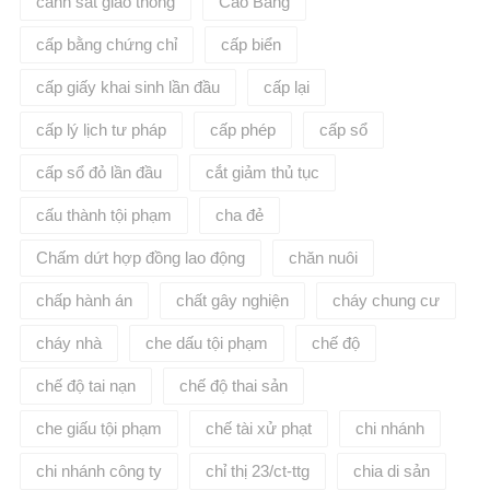
cảnh sát giao thông
Cao Bằng
cấp bằng chứng chỉ
cấp biển
cấp giấy khai sinh lần đầu
cấp lại
cấp lý lịch tư pháp
cấp phép
cấp sổ
cấp sổ đỏ lần đầu
cắt giảm thủ tục
cấu thành tội phạm
cha đẻ
Chấm dứt hợp đồng lao động
chăn nuôi
chấp hành án
chất gây nghiện
cháy chung cư
cháy nhà
che dấu tội phạm
chế độ
chế độ tai nạn
chế độ thai sản
che giấu tội phạm
chế tài xử phạt
chi nhánh
chi nhánh công ty
chỉ thị 23/ct-ttg
chia di sản