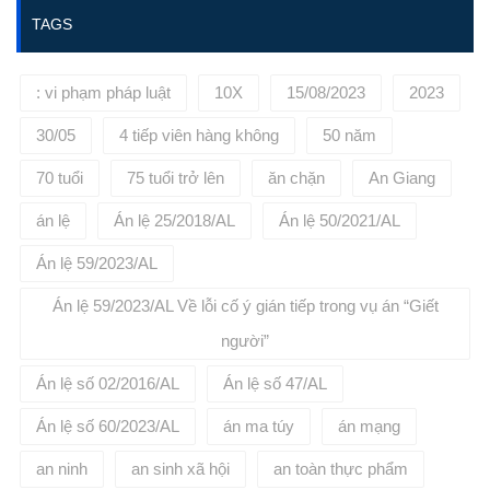
Luật Sư Dân sư Tịnh Biên, Luật
TAGS
sư dân sự Thoại Sơn, Luật sư
dân sự Tri Tôn,... Với đầy đủ
các nghiệp vụ trong nội dung tư
vấn luật dân sự. Ngoài ra, Công
: vi phạm pháp luật
10X
15/08/2023
2023
ty luật Vietlawyer còn cung cấp
các dịch vụ pháp lý liên quan đến
30/05
4 tiếp viên hàng không
50 năm
lao động, đất đai, hành chính,
hình sự,... Khách hàng tại An
70 tuổi
75 tuổi trở lên
ăn chặn
An Giang
Giang có nhu cầu tư vấn, đại
diện, bảo về quyền và lợi ích
án lệ
Án lệ 25/2018/AL
Án lệ 50/2021/AL
hợp hợp pháp trong lĩnh vực vụ
án nói trên có thể liên hệ ngay
với Vietlawyer qua số hotline để
Án lệ 59/2023/AL
được tư vấn và giải đáp.
Án lệ 59/2023/AL Về lỗi cố ý gián tiếp trong vụ án “Giết
người”
Án lệ số 02/2016/AL
Án lệ số 47/AL
Án lệ số 60/2023/AL
án ma túy
án mạng
an ninh
an sinh xã hội
an toàn thực phẩm