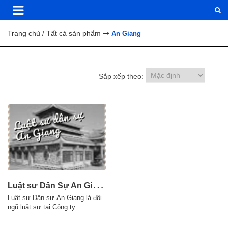
Trang chủ
Tất cả sản phẩm
/
An Giang
Sắp xếp theo:
L
uật sư Dân Sự An Giang Luật Sư Của Bạn | Vietlawyer.vn
Luật sư Dân sự An Giang là đội
ngũ luật sư tại Công ty
luật Vietlawyer phụ trách thực
hiện các dịch vụ pháp luật dân