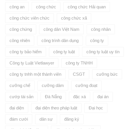
công an
công chức
công chức Hải quan
công chức viên chức
công chức xã
công chứng
công dân Việt Nam
công nhân
công nhiên
công trình dân dụng
công ty
công ty bảo hiểm
công ty luật
công ty luật uy tín
Công ty Luật Vietlawyer
công ty TNHH
công ty tnhh một thành viên
CSGT
cưỡng bức
cưỡng chế
cưỡng dâm
cưỡng đoạt
cướp tài sản
Đà Nẵng
đặc xá
đại án
đại diện
đại diện theo pháp luật
Đại học
đám cưới
dân sự
đăng ký