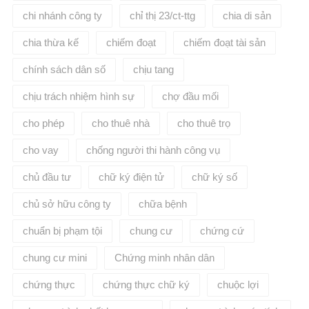
chi nhánh công ty
chỉ thị 23/ct-ttg
chia di sản
chia thừa kế
chiếm đoạt
chiếm đoạt tài sản
chính sách dân số
chịu tang
chịu trách nhiệm hình sự
chợ đầu mối
cho phép
cho thuê nhà
cho thuê trọ
cho vay
chống người thi hành công vụ
chủ đầu tư
chữ ký điện tử
chữ ký số
chủ sở hữu công ty
chữa bệnh
chuẩn bị phạm tội
chung cư
chứng cứ
chung cư mini
Chứng minh nhân dân
chứng thực
chứng thực chữ ký
chuộc lợi