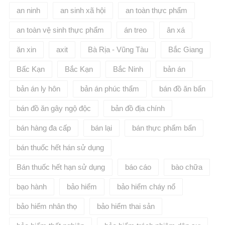
an ninh
an sinh xã hội
an toàn thực phẩm
an toàn vệ sinh thực phẩm
án treo
ân xá
ăn xin
axit
Bà Rịa - Vũng Tàu
Bắc Giang
Bấc Kạn
Bắc Kạn
Bắc Ninh
bản án
bản án ly hôn
bản án phúc thẩm
bán đồ ăn bẩn
bán đồ ăn gây ngộ độc
bản đồ địa chính
bán hàng đa cấp
bán lại
bán thực phẩm bẩn
bán thuốc hết hán sử dụng
Bán thuốc hết hạn sử dụng
báo cáo
bào chữa
bạo hành
bảo hiểm
bảo hiểm cháy nổ
bảo hiểm nhân thọ
bảo hiểm thai sản