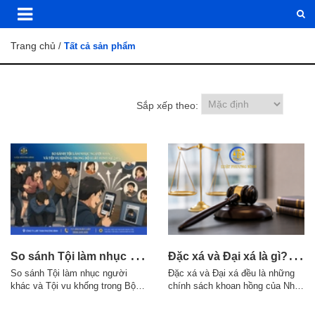
Trang chủ
/
Tất cả sản phẩm
Sắp xếp theo:
S
o sánh Tội làm nhục người khác và Tội vu khống trong Bộ luật Hình sự 2015
Đ
ặc xá và Đại xá là gì? Điều kiện áp dụng theo quy định pháp luật
So sánh Tội làm nhục người
Đặc xá và Đại xá đều là những
khác và Tội vu khống trong Bộ
chính sách khoan hồng của Nhà
luật Hình sự 2015 1. Điểm giống
nước đối với người phạm tội,
nhau giữa Tội làm nhục người
nhưng có sự khác nhau về thẩm