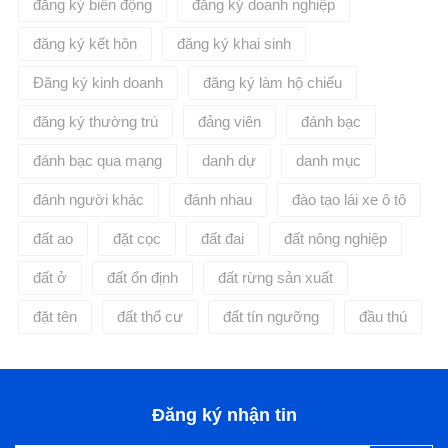
đăng ký biến động
đăng ký doanh nghiệp
đăng ký kết hôn
đăng ký khai sinh
Đăng ký kinh doanh
đăng ký làm hộ chiếu
đăng ký thường trú
đảng viên
đánh bạc
đánh bạc qua mạng
danh dự
danh mục
đánh người khác
đánh nhau
đào tạo lái xe ô tô
đất ao
đặt cọc
đất đai
đất nông nghiệp
đất ở
đất ổn định
đất rừng sản xuất
đặt tên
đất thổ cư
đất tín ngưỡng
đầu thú
Đăng ký nhận tin