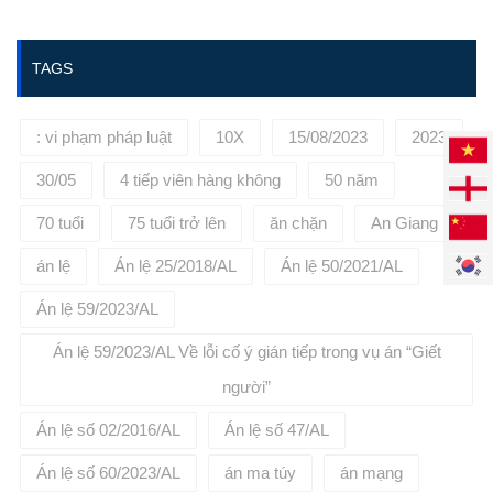
https://phuongbinhlaw.vn/ hoặc
liên hệ tới số điện thoại:
0936645695 để được tư vấn, đại
TAGS
diện cho quý khách hàng.
: vi phạm pháp luật
10X
15/08/2023
2023
30/05
4 tiếp viên hàng không
50 năm
70 tuổi
75 tuổi trở lên
ăn chặn
An Giang
án lệ
Án lệ 25/2018/AL
Án lệ 50/2021/AL
Án lệ 59/2023/AL
Án lệ 59/2023/AL Về lỗi cố ý gián tiếp trong vụ án “Giết
người”
Án lệ số 02/2016/AL
Án lệ số 47/AL
Án lệ số 60/2023/AL
án ma túy
án mạng