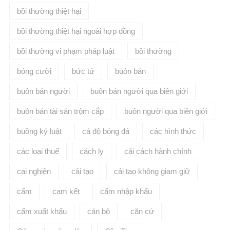
bồi thường thiệt hại
bồi thường thiệt hại ngoài hợp đồng
bồi thường vi phạm pháp luật
bồi thường​
bóng cười
bức tử
buôn bán
buôn bán người
buôn bán người qua biên giới
buôn bán tài sản trộm cắp
buôn người qua biên giới
buồng kỷ luật
cá độ bóng đá
các hình thức
các loại thuế
cách ly
cải cách hành chính
cai nghiện
cải tạo
cải tạo không giam giữ
cấm
cam kết
cấm nhập khẩu
cấm xuất khẩu
cán bộ
căn cứ