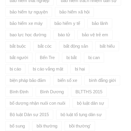
bảo hiểm thất nghiệp
bảo hiểm trách nhiệm dân sự
bảo hiểm tự nguyện
bảo hiểm xã hội
bảo hiểm xe máy
bảo hiểm y tế
bảo lãnh
bạo lực học đường
báo tử
bảo vệ trẻ em
bắt buộc
bắt cóc
bất động sản
bất hiếu
bắt người
Bến Tre
bị bắt
bị can
bị cáo
bị cáo vắng mặt
bị hại
biện pháp bảo đảm
biển số xe
bình đẳng giới
Bình Định
Bình Dương
BLTTHS 2015
bố dượng nhận nuôi con nuôi
bộ luật dân sự
Bộ luật Dân sự 2015
bộ luật tố tụng dân sự
bổ sung
bồi thường
bồi thường'