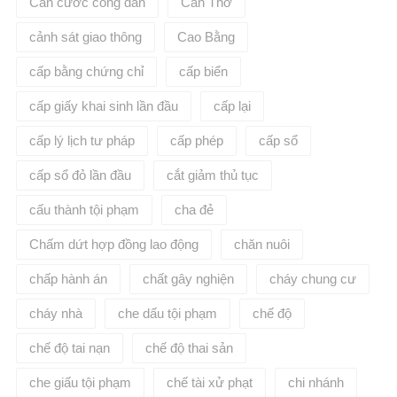
Căn cước công dân
Cần Thơ
cảnh sát giao thông
Cao Bằng
cấp bằng chứng chỉ
cấp biển
cấp giấy khai sinh lần đầu
cấp lại
cấp lý lịch tư pháp
cấp phép
cấp sổ
cấp sổ đỏ lần đầu
cắt giảm thủ tục
cấu thành tội phạm
cha đẻ
Chấm dứt hợp đồng lao động
chăn nuôi
chấp hành án
chất gây nghiện
cháy chung cư
cháy nhà
che dấu tội phạm
chế độ
chế độ tai nạn
chế độ thai sản
che giấu tội phạm
chế tài xử phạt
chi nhánh