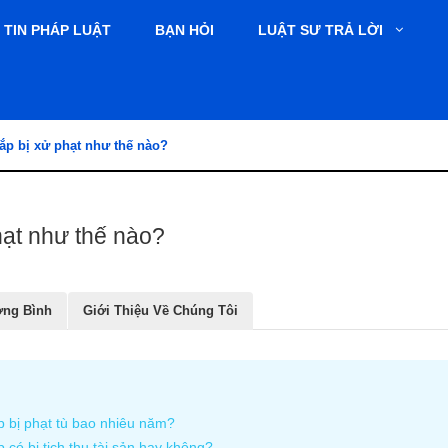
TIN PHÁP LUẬT
BẠN HỎI
LUẬT SƯ TRẢ LỜI
ắp bị xử phạt như thế nào?
hạt như thế nào?
ơng Bình
Giới Thiệu Về Chúng Tôi
p bị phạt tù bao nhiêu năm?
 có bị tịch thu tài sản hay không?