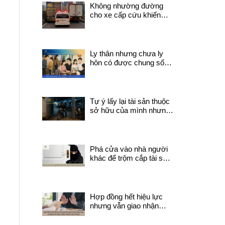
Không nhường đường
cho xe cấp cứu khiến
người đang trong tình
trạng nguy kịch tử vong
trên đường đi sẽ bị xử lý
như thế nào?
Ly thân nhưng chưa ly
hôn có được chung sống
với người khác không?
Tự ý lấy lại tài sản thuộc
sở hữu của mình nhưng
đang do người khác quản
lý có thể bị coi là trộm
cắp tài sản không ?
Phá cửa vào nhà người
khác để trộm cắp tài sản
bị xử lý thế nào?
Hợp đồng hết hiệu lực
nhưng vẫn giao nhận
hàng hóa, có phát sinh
trách nhiệm thanh toán