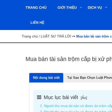
TRANG CHỦ
GIỚI THIỆU
DỊCH VỤ
LIÊN HỆ
Trang chủ
LUẬT SƯ TRẢ LỜI
/
Mua bán tài sản trộm c
Mua bán tài sản trộm cắp bị xử p
Nội dung bài viết
Tại Sao Bạn Chọn Luật Phư
Mục lục bài viết
[
Ẩn
]
1. Người thu mua tài sản có được do trộm cắ
2. Người thu mua tài sản có được do trộm cắp