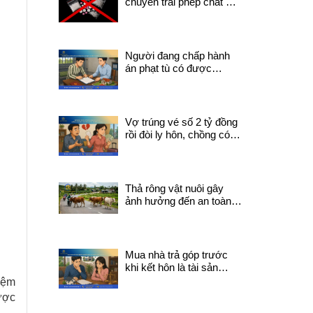
chuyển trái phép chất ma
túy có thể bị truy cứu về
tội mua bán trái phép
chất ma túy?
Người đang chấp hành
án phạt tù có được
chuyển nhượng quyền
sử dụng đất không?
Vợ trúng vé số 2 tỷ đồng
rồi đòi ly hôn, chồng có
được chia tiền trúng
thưởng không?
Thả rông vật nuôi gây
ảnh hưởng đến an toàn
giao thông phải chịu trách
nhiệm pháp lý gì?
Mua nhà trả góp trước
khi kết hôn là tài sản
chung hay riêng?
hiệm
được