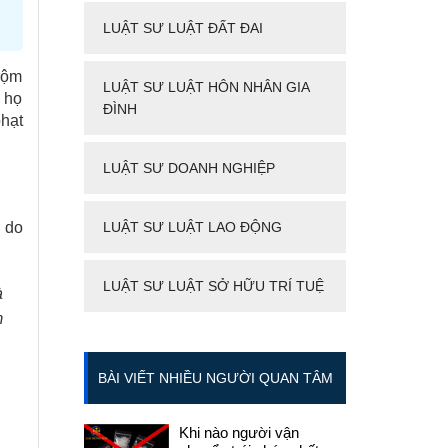
LUẬT SƯ LUẬT ĐẤT ĐAI
rộm
LUẬT SƯ LUẬT HÔN NHÂN GIA
h họ
ĐÌNH
phạt
LUẬT SƯ DOANH NGHIỆP
 do
LUẬT SƯ LUẬT LAO ĐỘNG
LUẬT SƯ LUẬT SỞ HỮU TRÍ TUỆ
à
m
BÀI VIẾT NHIỀU NGƯỜI QUAN TÂM
Khi nào người vận