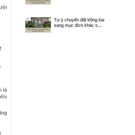
chính đáng
gười
Tự ý chuyển đất trồng lúa
sang mục đích khác sẽ
bị xử lý như nào?
t
à
 là
 hữu
ăng
h