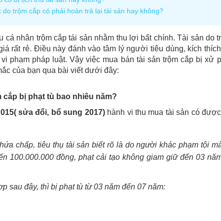
do trộm cắp có phải hoàn trả lại tài sản hay không?
 nhân trộm cắp tái sản nhằm thu lợi bất chính. Tài sản do t
 rất rẻ. Điều này đánh vào tâm lý người tiêu dùng, kích thíc
i vi phạm pháp luật. Vậy
việc mua bán tài sản trộm cắp bị xử 
mắc của bạn qua bài viết dưới đây:
m cắp bị phạt tù bao nhiêu năm?
2015
( sửa đổi, bổ sung 2017)
hành vi thu mua tài sản có được
a chấp, tiêu thụ tài sản biết rõ là do người khác phạm tội m
 đến 100.000.000 đồng, phạt cải tạo không giam giữ đến 03 nă
ợp sau đây, thì bị phạt tù từ 03 năm đến 07 năm: