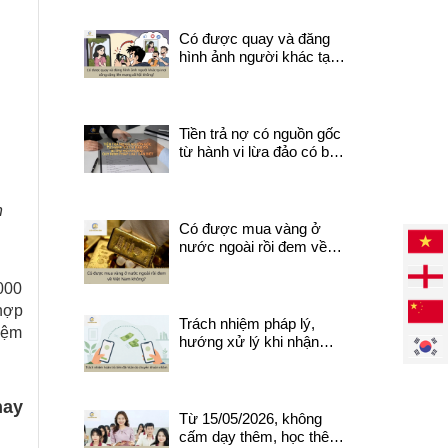
không?
Có được quay và đăng
hình ảnh người khác tại
nơi công cộng lên mạng
xã hội không?
Tiền trả nợ có nguồn gốc
từ hành vi lừa đảo có bị
thu hồi? Quy định pháp
luật cần biết.
n
Có được mua vàng ở
nước ngoài rồi đem về
Việt Nam không?
000
 hợp
Trách nhiệm pháp lý,
hiệm
hướng xử lý khi nhận
được tiền do chuyển
khoản nhầm
hay
Từ 15/05/2026, không
cấm dạy thêm, học thêm