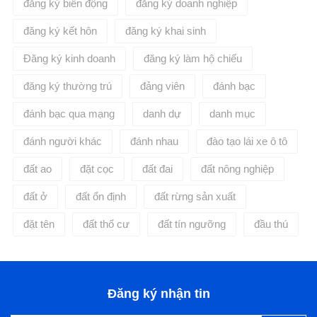
đăng ký biến động
đăng ký doanh nghiệp
đăng ký kết hôn
đăng ký khai sinh
Đăng ký kinh doanh
đăng ký làm hộ chiếu
đăng ký thường trú
đảng viên
đánh bạc
đánh bạc qua mạng
danh dự
danh mục
đánh người khác
đánh nhau
đào tạo lái xe ô tô
đất ao
đặt cọc
đất đai
đất nông nghiệp
đất ở
đất ổn định
đất rừng sản xuất
đặt tên
đất thổ cư
đất tín ngưỡng
đầu thú
Đăng ký nhận tin