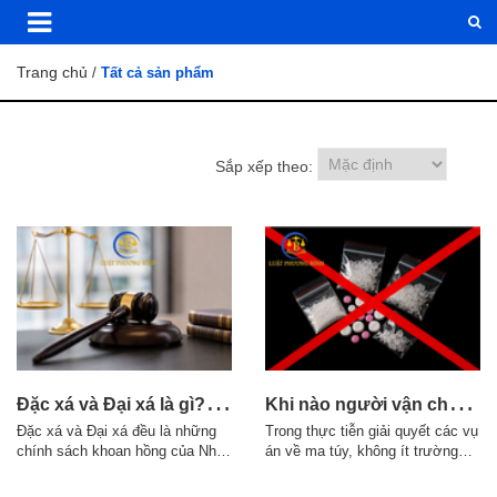
Trang chủ
/
Tất cả sản phẩm
Sắp xếp theo:
Đ
ặc xá và Đại xá là gì? Điều kiện áp dụng theo quy định pháp luật
K
hi nào người vận chuyển trái phép chất ma túy có thể bị truy cứu về tội mua bán trái phép chất ma túy?
Đặc xá và Đại xá đều là những
Trong thực tiễn giải quyết các vụ
chính sách khoan hồng của Nhà
án về ma túy, không ít trường
nước đối với người phạm tội,
hợp người bị bắt cho rằng mình
nhưng có sự khác nhau về thẩm
chỉ nhận "giao hàng", "vận