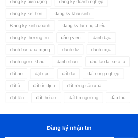
đăng ký biến động
đăng ký doanh nghiệp
đăng ký kết hôn
đăng ký khai sinh
Đăng ký kinh doanh
đăng ký làm hộ chiếu
đăng ký thường trú
đảng viên
đánh bạc
đánh bạc qua mạng
danh dự
danh mục
đánh người khác
đánh nhau
đào tạo lái xe ô tô
đất ao
đặt cọc
đất đai
đất nông nghiệp
đất ở
đất ổn định
đất rừng sản xuất
đặt tên
đất thổ cư
đất tín ngưỡng
đầu thú
Đăng ký nhận tin