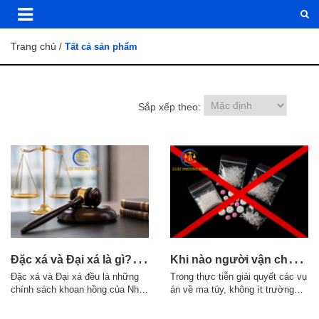
Trang chủ
/
Tất cả sản phẩm
Sắp xếp theo:
Đ
ặc xá và Đại xá là gì? Điều kiện áp dụng theo quy định pháp luật
K
hi nào người vận chuyển trái phép chất ma túy có thể bị truy cứu về tội mua bán trái phép chất ma túy?
Đặc xá và Đại xá đều là những
Trong thực tiễn giải quyết các vụ
chính sách khoan hồng của Nhà
án về ma túy, không ít trường
nước đối với người phạm tội,
hợp người bị bắt cho rằng mình
nhưng có sự khác nhau về thẩm
chỉ nhận "giao hàng", "vận