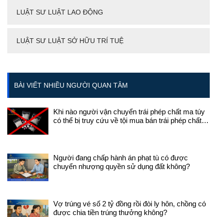
LUẬT SƯ LUẬT LAO ĐỘNG
LUẬT SƯ LUẬT SỞ HỮU TRÍ TUỆ
BÀI VIẾT NHIỀU NGƯỜI QUAN TÂM
Khi nào người vận chuyển trái phép chất ma túy
có thể bị truy cứu về tội mua bán trái phép chất
ma túy?
Người đang chấp hành án phạt tù có được
chuyển nhượng quyền sử dụng đất không?
Vợ trúng vé số 2 tỷ đồng rồi đòi ly hôn, chồng có
được chia tiền trúng thưởng không?