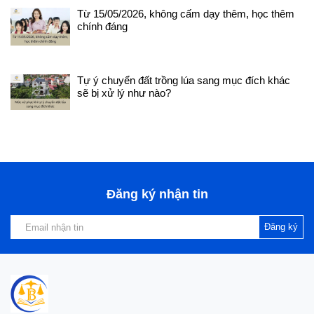
su-vietlawyer để hiểu về đội
Từ 15/05/2026, không cấm dạy thêm, học thêm
ngũ của chúng tôi, giúp bạn tự
chính đáng
tin hơn khi lựa chọn dịch vụ.
Khi bạn, người thân của bạn có
nhu cầu về những vấn đề liên
quan đến luật hôn nhân và gia
Tự ý chuyển đất trồng lúa sang mục đích khác
đình, hay liên hệ với Công ty
sẽ bị xử lý như nào?
Luật Vietlawyer để được tư
vấn hoặc đại diện để thực hiện
biện pháp, thủ tục để bảo vệ
quyền và lợi ích hợp pháp của
bạn. Trân trọng.
Đăng ký nhận tin
Đăng ký