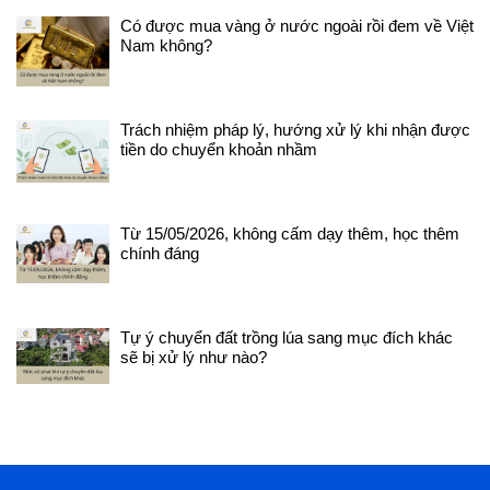
khẩu; + Thủ tục khai sinh, khai
Có được mua vàng ở nước ngoài rồi đem về Việt
tử.... + Tặng cho tài sản; +
Nam không?
Khai di sản, tặng cho tài sản; +
Tài sản chung của hộ gia đình
và dòng họ; Công ty Luật
Vietlawyer là một trong những
công ty hàng đầu thực hiện
Trách nhiệm pháp lý, hướng xử lý khi nhận được
dịch vụ tư vấn về hôn nhân và
tiền do chuyển khoản nhầm
gia đình, khách hàng hãy tìm
hiểu thêm tại
đây https://vietlawyer.vn/luat-
su-vietlawyer để hiểu về đội
Từ 15/05/2026, không cấm dạy thêm, học thêm
ngũ của chúng tôi, giúp bạn tự
chính đáng
tin hơn khi lựa chọn dịch vụ.
Khi bạn, người thân của bạn có
nhu cầu về những vấn đề liên
quan đến luật hôn nhân và gia
Tự ý chuyển đất trồng lúa sang mục đích khác
đình, hay liên hệ với Công ty
sẽ bị xử lý như nào?
Luật Vietlawyer để được tư
vấn hoặc đại diện để thực hiện
biện pháp, thủ tục để bảo vệ
quyền và lợi ích hợp pháp của
bạn. Trân trọng.