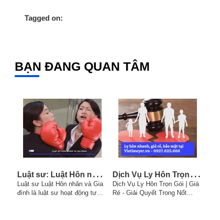
Tagged on:
BẠN ĐANG QUAN TÂM
L
uật sư: Luật Hôn nhân và Gia đình
D
ịch Vụ Ly Hôn Trọn Gói | Giá Rẻ - Giải Quyết Trong Nốt Nhạc
Luật sư Luật Hôn nhân và Gia
Dịch Vụ Ly Hôn Trọn Gói | Giá
Luậ
đình là luật sư hoạt động tư
Rẻ - Giải Quyết Trong Nốt
Đầu
vấn, tham gia quá trình tố tụng
Nhạc, được Vietlawyer.vn cung
luat
các việc, vụ án được điều
cấp trong những năm gần đây
luậ
chỉnh bởi luật hôn nhân và gia
tại khắp các tỉnh thành Việt
Côn