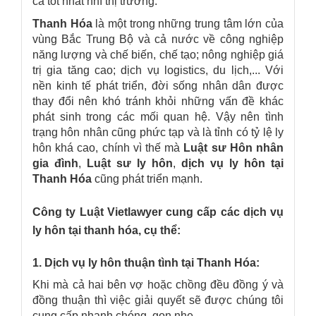
cả tốt nhất nhì thị trường.
Thanh Hóa
là một trong những trung tâm lớn của
vùng Bắc Trung Bộ và cả nước về công nghiệp
năng lượng và chế biến, chế tạo; nông nghiệp giá
trị gia tăng cao; dịch vụ logistics, du lịch,... Với
nền kinh tế phát triển, đời sống nhân dân được
thay đổi nên khó tránh khỏi những vấn đề khác
phát sinh trong các mối quan hệ. Vậy nên tình
trạng hôn nhân cũng phức tạp và là tỉnh có tỷ lệ ly
hôn khá cao, chính vì thế mà
Luật sư Hôn nhân
gia đình
,
Luật sư ly hôn
,
dịch vụ ly hôn tại
Thanh Hóa
cũng phát triển mạnh.
Công ty Luật Vietlawyer cung cấp các dịch vụ
ly hôn tại thanh hóa, cụ thể:
1. Dịch vụ ly hôn thuận tình tại Thanh Hóa:
Khi mà cả hai bên vợ hoặc chồng đều đồng ý và
đồng thuận thì việc giải quyết sẽ được chúng tôi
cung cấp nhanh chóng, gọn nhẹ.