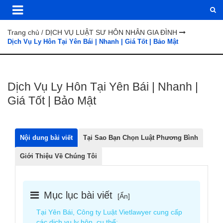
Trang chủ
DỊCH VỤ LUẬT SƯ HÔN NHÂN GIA ĐÌNH
/
Dịch Vụ Ly Hôn Tại Yên Bái | Nhanh | Giá Tốt | Bảo Mật
Dịch Vụ Ly Hôn Tại Yên Bái | Nhanh |
Giá Tốt | Bảo Mật
Nội dung bài viết
Tại Sao Bạn Chọn Luật Phương Bình
Giới Thiệu Về Chúng Tôi
Mục lục bài viết
[
Ẩn
]
Tại Yên Bái, Công ty Luật Vietlawyer cung cấp
các dịch vụ ly hôn, cụ thể: