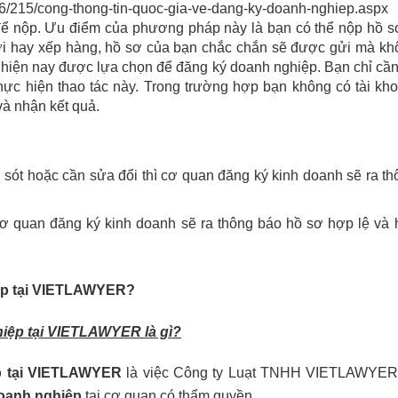
596/215/cong-thong-tin-quoc-gia-ve-dang-ky-doanh-nghiep.asp
 để nộp. Ưu điểm của phương pháp này là bạn có thể nộp hồ s
đợi hay xếp hàng, hồ sơ của bạn chắc chắn sẽ được gửi mà kh
ến hiện nay được lựa chọn để đăng ký doanh nghiệp. Bạn chỉ cầ
hực hiện thao tác này. Trong trường hợp bạn không có tài kh
à nhận kết quả.
 sót hoặc cần sửa đổi thì cơ quan đăng ký kinh doanh sẽ ra t
cơ quan đăng ký kinh doanh sẽ ra thông báo hồ sơ hợp lệ và 
iệp tại VIETLAWYER?
hiệp tại VIETLAWYER là gì?
ệp tại VIETLAWYER
là việc Công ty Luạt TNHH VIETLAWYER
oanh nghiệp
tại cơ quan có thẩm quyền.