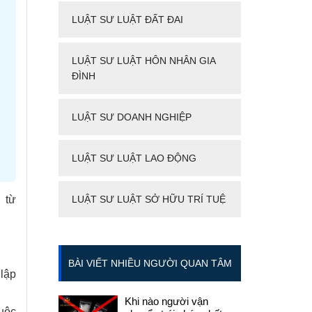
LUẬT SƯ LUẬT ĐẤT ĐAI
LUẬT SƯ LUẬT HÔN NHÂN GIA
ĐÌNH
LUẬT SƯ DOANH NGHIỆP
LUẬT SƯ LUẬT LAO ĐỘNG
 từ
LUẬT SƯ LUẬT SỞ HỮU TRÍ TUỆ
BÀI VIẾT NHIỀU NGƯỜI QUAN TÂM
lập
Khi nào người vận
huộc