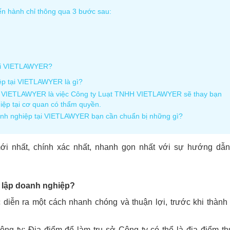
ến hành chỉ thông qua 3 bước sau:
tại VIETLAWYER?
ệp tại VIETLAWYER là gì?
tại VIETLAWYER là việc Công ty Luạt TNHH VIETLAWYER sẽ thay bạn
iệp tại cơ quan có thẩm quyền.
oanh nghiệp tại VIETLAWYER bạn cần chuẩn bị những gì?
i nhất, chính xác nhất, nhanh gọn nhất với sự hướng dẫn
h lập doanh nghiệp?
diễn ra một cách nhanh chóng và thuận lợi, trước khi thành 
công ty: Địa điểm để làm trụ sở Công ty có thể là địa điểm t