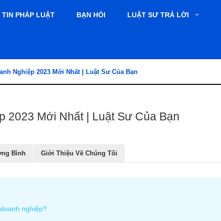
TIN PHÁP LUẬT
BẠN HỎI
LUẬT SƯ TRẢ LỜI
nh Nghiệp 2023 Mới Nhất | Luật Sư Của Bạn
 2023 Mới Nhất | Luật Sư Của Bạn
ơng Bình
Giới Thiệu Về Chúng Tôi
p doanh nghiệp?