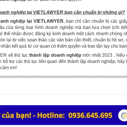
 doanh nghiệp tại VIETLAWYER bạn cần chuẩn bị những gì?
doanh nghiệp tại VIETLAWYER
, bạn chỉ cần chuẩn bị các giấ
u của từng loại hình doanh nghiệp mà bạn lựa chọn (chi tiết
 thể nhận được đăng ký kinh doanh một cách nhanh chóng nh
 lại từ việc soạn thảo các văn bản cần thiết, chuẩn bị hồ sơ,
 nhận kết quả từ cơ quan có thẩm quyền và trao tận tay cho bạn
YER
về thủ tục
thành lập doanh nghiệp
mới nhất 2023 . Nếu 
hỗ trợ các thủ tục liên quan đến thành lập doanh nghiệp, hãy 
g cảm ơn!
=================================================