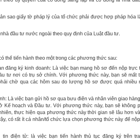
bản sao giấy tờ pháp lý của tổ chức phải được hợp pháp hóa 
i nhà đầu tư nước ngoài theo quy định của Luật đầu tư.
có thể tiến hành theo một trong các phương thức sau:
an đăng ký kinh doanh: Là việc bạn mang hồ sơ đến nộp trực 
u tư nơi có trụ sở chính. Với phương thức này, bạn sẽ mất t
phải chờ qua các hôm sau do lượng hồ sơ được quá nhiều 
nh: Là việc bạn gửi hồ sơ qua bưu điện và nhân viên giao hàn
ở Kế hoạch và Đầu tư. Với phương thức này, bạn sẽ không p
nhiên, thực hiện qua phương thức này thời gian sẽ lâu hơn v
 vậy, có rất ít cá nhân/tổ chức lựa chọn phương thức này để nộ
n điện tử: là việc bạn tiến hành thủ tục đăng ký trên tra