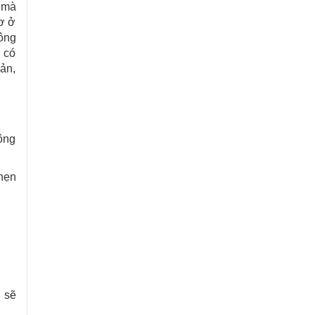
x mà
ơ ở
ông
n có
oản,
hông
hẹn
 sẽ