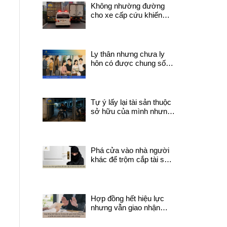
Không nhường đường
cho xe cấp cứu khiến
người đang trong tình
trạng nguy kịch tử vong
trên đường đi sẽ bị xử lý
như thế nào?
Ly thân nhưng chưa ly
hôn có được chung sống
với người khác không?
Tự ý lấy lại tài sản thuộc
sở hữu của mình nhưng
đang do người khác quản
lý có thể bị coi là trộm
cắp tài sản không ?
Phá cửa vào nhà người
khác để trộm cắp tài sản
bị xử lý thế nào?
Hợp đồng hết hiệu lực
nhưng vẫn giao nhận
hàng hóa, có phát sinh
trách nhiệm thanh toán