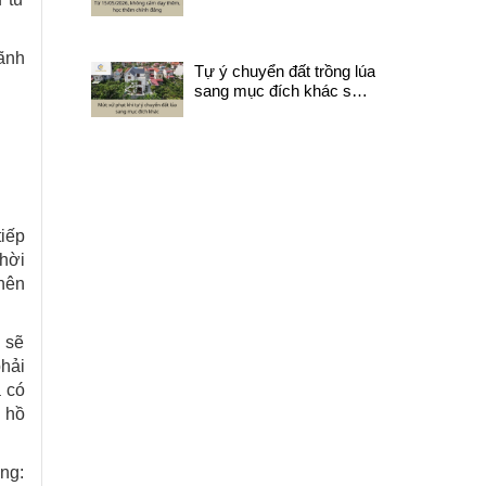
chính đáng
lãnh
Tự ý chuyển đất trồng lúa
sang mục đích khác sẽ
bị xử lý như nào?
tiếp
hời
nên
g sẽ
hải
à có
p hồ
ng: