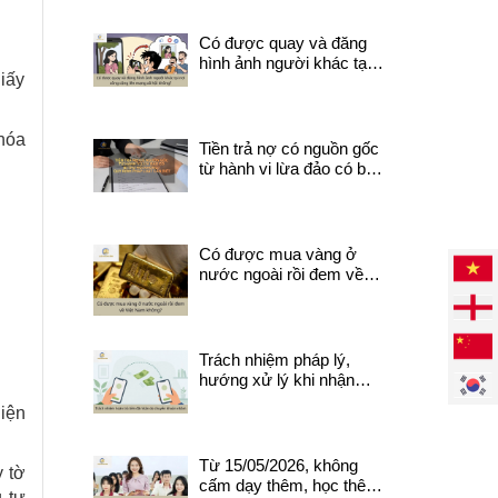
không?
Có được quay và đăng
hình ảnh người khác tại
giấy
nơi công cộng lên mạng
xã hội không?
hóa
Tiền trả nợ có nguồn gốc
từ hành vi lừa đảo có bị
thu hồi? Quy định pháp
luật cần biết.
Có được mua vàng ở
nước ngoài rồi đem về
Việt Nam không?
Trách nhiệm pháp lý,
hướng xử lý khi nhận
được tiền do chuyển
diện
khoản nhầm
Từ 15/05/2026, không
y tờ
cấm dạy thêm, học thêm
 tư