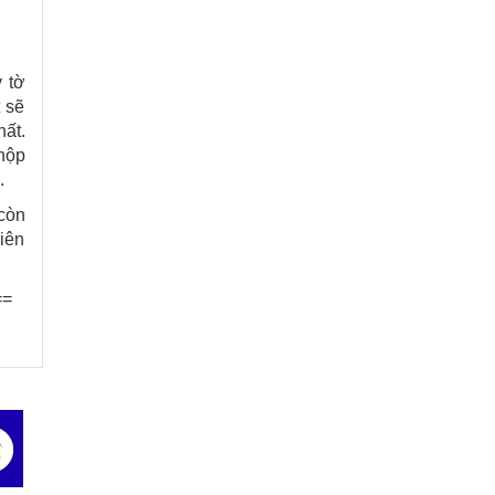
y tờ
 sẽ
ất.
 nộp
.
còn
liên
==