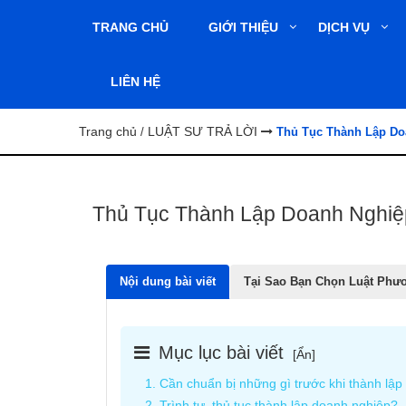
TRANG CHỦ
GIỚI THIỆU
DỊCH VỤ
LIÊN HỆ
Trang chủ
LUẬT SƯ TRẢ LỜI
/
Thủ Tục Thành Lập Doa
Thủ Tục Thành Lập Doanh Nghiệp
Nội dung bài viết
Tại Sao Bạn Chọn Luật Phư
Mục lục bài viết
[
Ẩn
]
1. Cần chuẩn bị những gì trước khi thành lậ
2. Trình tự, thủ tục thành lập doanh nghiệp?