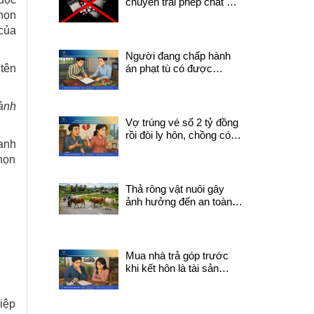
chuyển trái phép chất ma
túy có thể bị truy cứu về
họn
tội mua bán trái phép
 của
chất ma túy?
Người đang chấp hành
tên
án phạt tù có được
chuyển nhượng quyền
sử dụng đất không?
ành
Vợ trúng vé số 2 tỷ đồng
rồi đòi ly hôn, chồng có
anh
được chia tiền trúng
chọn
thưởng không?
Thả rông vật nuôi gây
ảnh hưởng đến an toàn
giao thông phải chịu trách
nhiệm pháp lý gì?
Mua nhà trả góp trước
khi kết hôn là tài sản
chung hay riêng?
hiệp