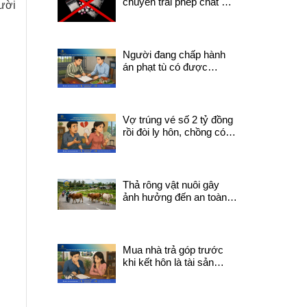
chuyển trái phép chất ma
gười
túy có thể bị truy cứu về
tội mua bán trái phép
chất ma túy?
Người đang chấp hành
án phạt tù có được
chuyển nhượng quyền
sử dụng đất không?
Vợ trúng vé số 2 tỷ đồng
rồi đòi ly hôn, chồng có
được chia tiền trúng
thưởng không?
Thả rông vật nuôi gây
ảnh hưởng đến an toàn
giao thông phải chịu trách
nhiệm pháp lý gì?
Mua nhà trả góp trước
khi kết hôn là tài sản
chung hay riêng?