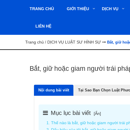
TRANG CHỦ
GIỚI THIỆU
DỊCH VỤ
LIÊN HỆ
Trang chủ
DỊCH VỤ LUẬT SƯ HÌNH SỰ
/
Bắt, giữ hoặ
Bắt, giữ hoặc giam người trái pháp
Nội dung bài viết
Tại Sao Bạn Chọn Luật Phư
Mục lục bài viết
[
Ẩn
]
1. Thế nào là bắt, giữ hoặc giam người trái p
2. Dấu hiệu của tội bắt, giữ hoặc giam người t