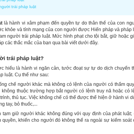
gười trái pháp luật
t
là hành vi xâm phạm đến quyền tự do thân thể của con ngư
 khỏe và tính mạng của con người được Hiến pháp và pháp l
am người trái pháp luật. Mức hình phạt cho tội bắt, giữ hoặc 
áp các thắc mắc của bạn qua bài viết dưới đây.
ời trái pháp luật?
ợc hiểu là hành vi ngăn cản, tước đoạt sự tự do dịch chuyển 
p luật. Cụ thể như sau:
 khống chế người khác mà không có lệnh của người có thẩm qu
 không thuộc trường hợp bắt người có lệnh truy nã hoặc có l
rình, thủ tục. Việc khống chế có thể được thể hiện ở hành vi 
g tay, bỏ thuốc,...
ệnh tạm giữ người khác không đúng với quy định của phát luật;
 quyền, khiến cho người đó không thể ra ngoài sự kiểm soát 