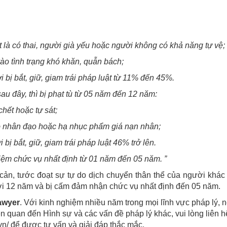
t là có thai, người già yếu hoặc người không có khả năng tự vệ;
vào tình trạng khó khăn, quẫn bách;
i bị bắt, giữ, giam trái pháp luật từ 11% đến 45%.
au đây, thì bị phạt tù từ 05 năm đến 12 năm:
chết hoặc tự sát;
 vô nhân đạo hoặc hạ nhục phẩm giá nạn nhân;
bị bắt, giữ, giam trái pháp luật 46% trở lên.
iệm chức vụ nhất định từ 01 năm đến 05 năm. ”
ản, tước đoạt sự tự do dịch chuyển thân thể của người khác t
n tới 12 năm và bị cấm đảm nhận chức vụ nhất định đến 05 năm.
awyer
. Với kinh nghiệm nhiều năm trong mọi lĩnh vực pháp lý, 
n quan đến Hình sự và các vấn đề pháp lý khác, vui lòng liên h
.vn/ để được tư vấn và giải đáp thắc mắc.