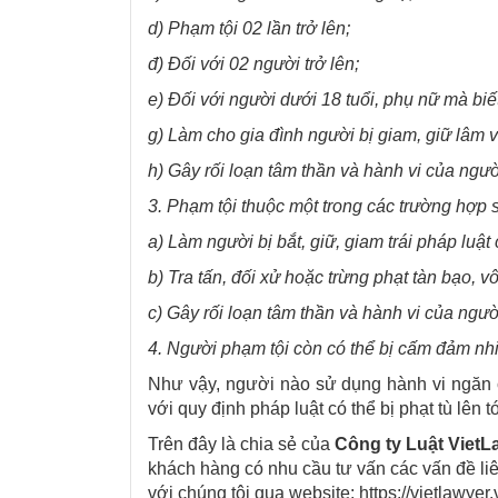
d) Phạm tội 02 lần trở lên;
đ) Đối với 02 người trở lên;
e) Đối với người dưới 18 tuổi, phụ nữ mà biế
g) Làm cho gia đình người bị giam, giữ lâm 
h) Gây rối loạn tâm thần và hành vi của ngườ
3. Phạm tội thuộc một trong các trường hợp s
a) Làm người bị bắt, giữ, giam trái pháp luật 
b) Tra tấn, đối xử hoặc trừng phạt tàn bạo,
c) Gây rối loạn tâm thần và hành vi của người 
4. Người phạm tội còn có thể bị cấm đảm nh
Như vậy, người nào sử dụng hành vi ngăn c
với quy định pháp luật có thể bị phạt tù lê
Trên đây là chia sẻ của
Công ty Luật VietL
khách hàng có nhu cầu tư vấn các vấn đề liê
với chúng tôi qua website: https://vietlawyer