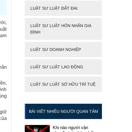
LUẬT SƯ LUẬT ĐẤT ĐAI
ời,
LUẬT SƯ LUẬT HÔN NHÂN GIA
uật
ĐÌNH
giam
LUẬT SƯ DOANH NGHIỆP
thân
LUẬT SƯ LUẬT LAO ĐỘNG
yền,
LUẬT SƯ LUẬT SỞ HỮU TRÍ TUỆ
ệnh
dùng
BÀI VIẾT NHIỀU NGƯỜI QUAN TÂM
 giữ
của
Khi nào người vận