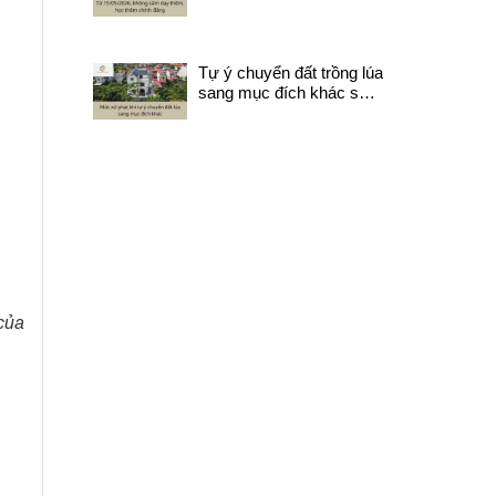
chính đáng
Tự ý chuyển đất trồng lúa
sang mục đích khác sẽ
bị xử lý như nào?
 của