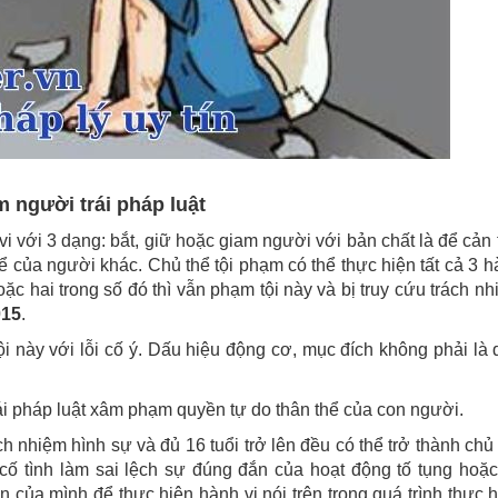
m người trái pháp luật
i với 3 dạng: bắt, giữ hoặc giam người với bản chất là để cản 
ể của người khác. Chủ thể tội phạm có thể thực hiện tất cả 3 
oặc hai trong số đó thì vẫn phạm tội này và bị truy cứu trách n
015
.
ội này với lỗi cố ý. Dấu hiệu động cơ, mục đích không phải là
rái pháp luật xâm phạm quyền tự do thân thể của con người.
h nhiệm hình sự và đủ 16 tuổi trở lên đều có thể trở thành chủ
cố tình làm sai lệch sự đúng đắn của hoạt động tố tụng hoặc 
 của mình để thực hiện hành vi nói trên trong quá trình thực 