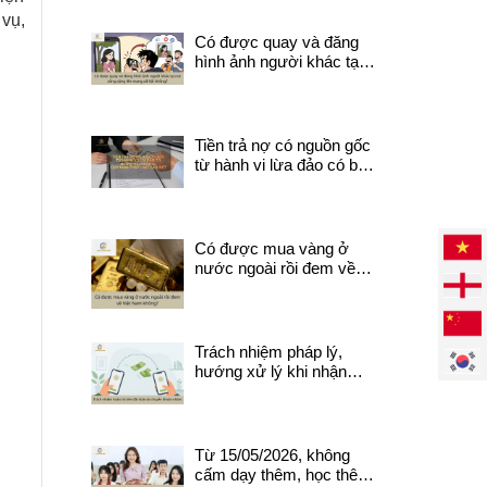
không?
 vụ,
Có được quay và đăng
hình ảnh người khác tại
nơi công cộng lên mạng
xã hội không?
Tiền trả nợ có nguồn gốc
từ hành vi lừa đảo có bị
thu hồi? Quy định pháp
luật cần biết.
Có được mua vàng ở
nước ngoài rồi đem về
Việt Nam không?
Trách nhiệm pháp lý,
hướng xử lý khi nhận
được tiền do chuyển
khoản nhầm
Từ 15/05/2026, không
cấm dạy thêm, học thêm