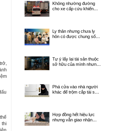
Không nhường đường
cho xe cấp cứu khiến
người đang trong tình
trạng nguy kịch tử vong
trên đường đi sẽ bị xử lý
như thế nào?
Ly thân nhưng chưa ly
hôn có được chung sống
với người khác không?
Tự ý lấy lại tài sản thuộc
trở,
sở hữu của mình nhưng
đang do người khác quản
hành
lý có thể bị coi là trộm
hiệm
cắp tài sản không ?
Phá cửa vào nhà người
 dấu
khác để trộm cắp tài sản
bị xử lý thế nào?
Hợp đồng hết hiệu lực
 thể
nhưng vẫn giao nhận
thi
hàng hóa, có phát sinh
hiện
trách nhiệm thanh toán