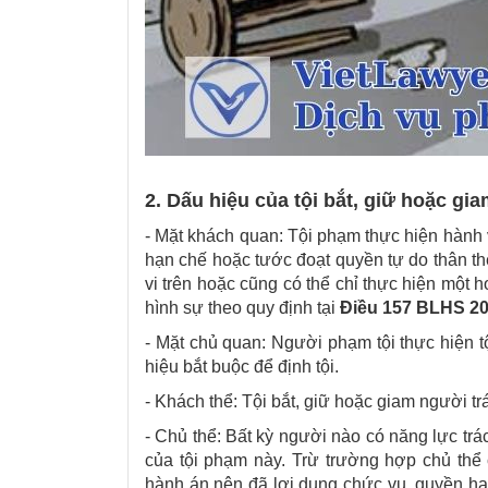
2. Dấu hiệu của tội bắt, giữ hoặc gia
- Mặt khách quan: Tội phạm thực hiện hành v
hạn chế hoặc tước đoạt quyền tự do thân th
vi trên hoặc cũng có thể chỉ thực hiện một h
hình sự theo quy định tại
Điều 157 BLHS 2
- Mặt chủ quan: Người phạm tội thực hiện t
hiệu bắt buộc để định tội.
- Khách thể: Tội bắt, giữ hoặc giam người t
- Chủ thể: Bất kỳ người nào có năng lực trác
của tội phạm này. Trừ trường hợp chủ thể 
hành án nên đã lợi dụng chức vụ, quyền hạn