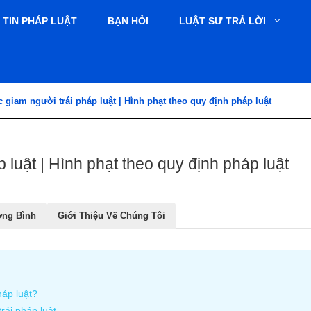
TIN PHÁP LUẬT
BẠN HỎI
LUẬT SƯ TRẢ LỜI
c giam người trái pháp luật | Hình phạt theo quy định pháp luật
 luật | Hình phạt theo quy định pháp luật
ơng Bình
Giới Thiệu Về Chúng Tôi
háp luật?
rái pháp luật