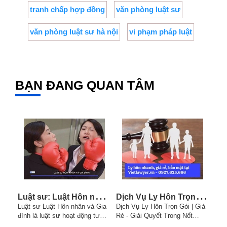
tranh chấp hợp đồng
văn phòng luật sư
văn phòng luật sư hà nội
vi phạm pháp luật
BẠN ĐANG QUAN TÂM
L
uật sư: Luật Hôn nhân và Gia đình
D
ịch Vụ Ly Hôn Trọn Gói | Giá Rẻ - Giải Quyết Trong Nốt Nhạc
Luật sư Luật Hôn nhân và Gia
Dịch Vụ Ly Hôn Trọn Gói | Giá
Luậ
đình là luật sư hoạt động tư
Rẻ - Giải Quyết Trong Nốt
Đầu
vấn, tham gia quá trình tố tụng
Nhạc, được Vietlawyer.vn cung
luat