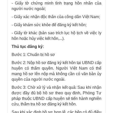
- Giấy tờ chứng minh tình trạng hôn nhân của
người nước ngoài;
- Giấy xác nhận độc thân của công dân Việt Nam;
- Giấy khám sức khỏe để đăng ký kết hôn;
- Giấy tờ khác (bản sao trích lục hộ tịch về việc ly
hôn hoặc hủy việc kết hôn,...).
Thủ tục đăng ký:
Bước 1: Chuẩn bị hồ sơ
Bước 2: Nộp hồ sơ đăng ký kết hôn tại UBND cấp
huyện có thẩm quyền. Người Việt Nam có thể
mang hồ sơ lên nộp mà không cần có văn bản ủy
quyền của người nước ngoài.
Bước 3: Chờ xử lý và nhận kết quả: Sau khi nhận
được đầy đủ bộ hồ sơ theo quy định, Phòng Tư
pháp thuộc UBND cấp huyện sẽ tiến hành nghiên
cứu, thẩm tra hồ sơ đăng ký kết hôn.
Sau khi xác định hồ sơ hợp lệ, các bên có đủ điều