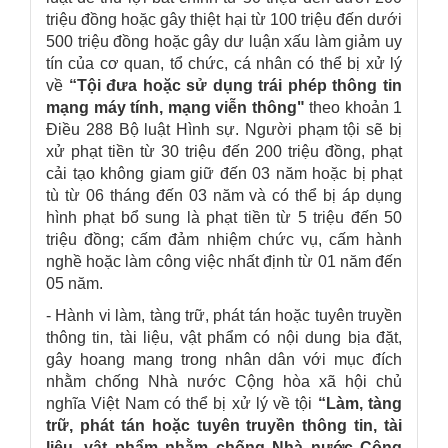
triệu đồng hoặc gây thiệt hại từ 100 triệu đến dưới
500 triệu đồng hoặc gây dư luận xấu làm giảm uy
tín của cơ quan, tổ chức, cá nhân có thể bị xử lý
về
“Tội đưa hoặc sử dụng trái phép thông tin
mạng máy tính, mạng viễn thông"
theo khoản 1
Điều 288 Bộ luật Hình sự. Người phạm tội sẽ bị
xử phạt tiền từ 30 triệu đến 200 triệu đồng, phạt
cải tạo không giam giữ đến 03 năm hoặc bị phạt
tù từ 06 tháng đến 03 năm và có thể bị áp dụng
hình phạt bổ sung là phạt tiền từ 5 triệu đến 50
triệu đồng; cấm đảm nhiệm chức vụ, cấm hành
nghề hoặc làm công việc nhất định từ 01 năm đến
05 năm.
- Hành vi làm, tàng trữ, phát tán hoặc tuyên truyền
thông tin, tài liệu, vật phẩm có nội dung bịa đặt,
gây hoang mang trong nhân dân với mục đích
nhằm chống Nhà nước Cộng hòa xã hội chủ
nghĩa Việt Nam có thể bị xử lý về tội
“
Làm, tàng
trữ, phát tán hoặc tuyên truyền thông tin, tài
liệu, vật phẩm nhằm chống Nhà nước Cộng