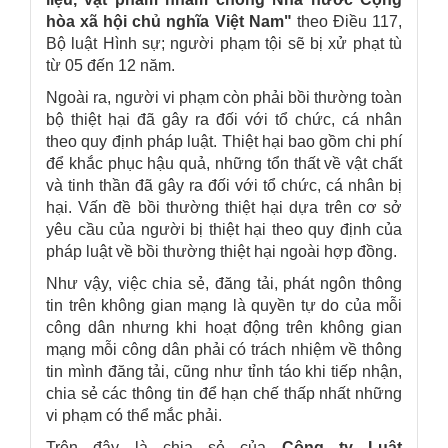
hòa xã hội chủ nghĩa Việt Nam
"
theo Điều 117,
Bộ luật Hình sự; người phạm tội sẽ bị xử phạt tù
từ 05 đến 12 năm.
Ngoài ra, người vi phạm còn phải bồi thường toàn
bộ thiệt hại đã gây ra đối với tổ chức, cá nhân
theo quy định pháp luật. Thiệt hại bao gồm chi phí
để khắc phục hậu quả, những tổn thất về vật chất
và tinh thần đã gây ra đối với tổ chức, cá nhân bị
hại. Vấn đề bồi thường thiệt hại dựa trên cơ sở
yêu cầu của người bị thiệt hại theo quy định của
pháp luật về bồi thường thiệt hại ngoài hợp đồng.
Như vậy, việc chia sẻ, đăng tải, phát ngôn thông
tin trên không gian mạng là quyền tự do của mỗi
công dân nhưng khi hoạt động trên không gian
mạng mỗi công dân phải có trách nhiệm về thông
tin mình đăng tải, cũng như tỉnh táo khi tiếp nhận,
chia sẻ các thông tin để hạn chế thấp nhất những
vi phạm có thể mắc phải.
Trên đây là chia sẻ của
Công ty Luật