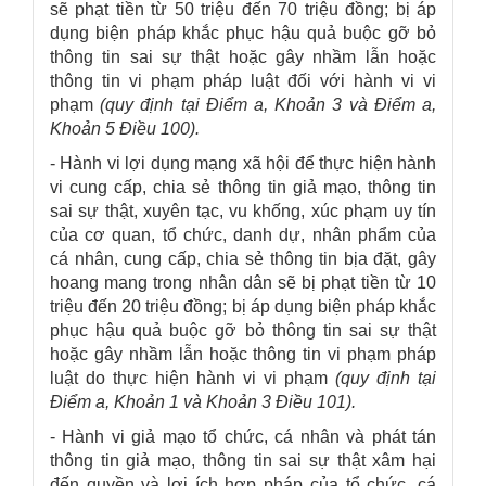
sẽ phạt tiền từ 50 triệu đến 70 triệu đồng; bị áp
dụng biện pháp khắc phục hậu quả buộc gỡ bỏ
thông tin sai sự thật hoặc gây nhầm lẫn hoặc
thông tin vi phạm pháp luật đối với hành vi vi
phạm
(quy định tại Điểm a, Khoản 3 và Điểm a,
Khoản 5 Điều 100).
- Hành vi lợi dụng mạng xã hội để thực hiện hành
vi cung cấp, chia sẻ thông tin giả mạo, thông tin
sai sự thật, xuyên tạc, vu khống, xúc phạm uy tín
của cơ quan, tổ chức, danh dự, nhân phẩm của
cá nhân, cung cấp, chia sẻ thông tin bịa đặt, gây
hoang mang trong nhân dân sẽ bị phạt tiền từ 10
triệu đến 20 triệu đồng; bị áp dụng biện pháp khắc
phục hậu quả buộc gỡ bỏ thông tin sai sự thật
hoặc gây nhầm lẫn hoặc thông tin vi phạm pháp
luật do thực hiện hành vi vi phạm
(quy định tại
Điểm a, Khoản 1 và Khoản 3 Điều 101).
- Hành vi giả mạo tổ chức, cá nhân và phát tán
thông tin giả mạo, thông tin sai sự thật xâm hại
đến quyền và lợi ích hợp pháp của tổ chức, cá