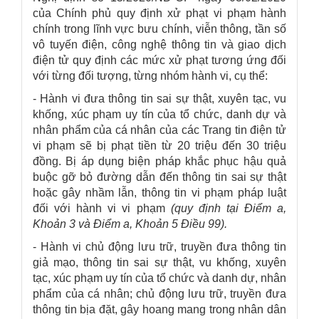
của Chính phủ quy định xử phạt vi phạm hành
chính trong lĩnh vực bưu chính, viễn thông, tần số
vô tuyến điện, công nghệ thông tin và giao dịch
điện tử quy định các mức xử phạt tương ứng đối
với từng đối tượng, từng nhóm hành vi, cụ thể:
- Hành vi đưa thông tin sai sự thật, xuyên tạc, vu
khống, xúc phạm uy tín của tổ chức, danh dự và
nhân phẩm của cá nhân của các Trang tin điện tử
vi phạm sẽ bị phạt tiền từ 20 triệu đến 30 triệu
đồng. Bị áp dụng biện pháp khắc phục hậu quả
buộc gỡ bỏ đường dẫn đến thông tin sai sự thật
hoặc gây nhầm lẫn, thông tin vi phạm pháp luật
đối với hành vi vi phạm
(quy định tại Điểm a,
Khoản 3 và Điểm a, Khoản 5 Điều 99).
- Hành vi chủ động lưu trữ, truyền đưa thông tin
giả mạo, thông tin sai sự thật, vu khống, xuyên
tạc, xúc phạm uy tín của tổ chức và danh dự, nhân
phẩm của cá nhân; chủ động lưu trữ, truyền đưa
thông tin bịa đặt, gây hoang mang trong nhân dân