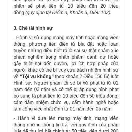
nhân sẽ phạt tiền từ 10 triệu đến 20 triệu
đồng
(quy định tại Điểm n, Khoản 3, Điều 102).
3. Chế tài hình sự
- Hành vi sử dụng mạng máy tính hoặc mạng viễn
thông, phương tiện điện tử bịa đặt hoặc loan
truyền những điều biết rõ là sai sự thật nhằm xúc
phạm nghiêm trọng nhân phẩm, danh dự hoặc
gây thiệt hại đến quyền, lợi ích hợp pháp của
người khác có thể bị truy cứu trách nhiệm hình sự
về
“Tội vu khống"
theo khoản 2 Điều 156 Bộ luật
Hình sự. Người phạm tội sẽ bị xử phạt tù từ 01
năm đến 03 năm và có thể bị áp dụng hình phạt
bổ sung là phạt tiền từ 10 triệu đến 50 triệu đồng;
cấm đảm nhiệm chức vụ, cấm hành nghề hoặc
làm công việc nhất định từ 01 năm đến 05 năm.
- Hành vi đưa lên mạng máy tính, mạng viễn
thông những thông tin trái với quy định của pháp
luật để thu lợi bất chính từ 50 triệu đến dưới 200