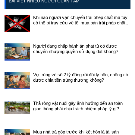
BÀI VIẾT NHIỀU NGƯỜI QUAN TÂM
thuộc các trường hợp tại điểm
dứt 
a, b, c khoản 2 Điều 2 Luật Bảo
pháp
hiểm xã hội 2024. Trên đây là
luật
Khi nào người vận chuyển trái phép chất ma túy
tư vấn của Công ty Luật
động
có thể bị truy cứu về tội mua bán trái phép chất
Phương Bình. Quý khách hàng
hưở
ma túy?
có thắc mắc vui lòng liên hệ:
bảo 
0936.645.695 để được Luật sư
thán
tư vấn.
thá
Người đang chấp hành án phạt tù có được
đồn
chuyển nhượng quyền sử dụng đất không?
việ
theo
Trư
làm 
động
Vợ trúng vé số 2 tỷ đồng rồi đòi ly hôn, chồng có
thán
được chia tiền trúng thưởng không?
phải
tron
khi
động
Thả rông vật nuôi gây ảnh hưởng đến an toàn
hưởn
giao thông phải chịu trách nhiệm pháp lý gì?
tron
ngà
độn
chấm
Mua nhà trả góp trước khi kết hôn là tài sản
thời