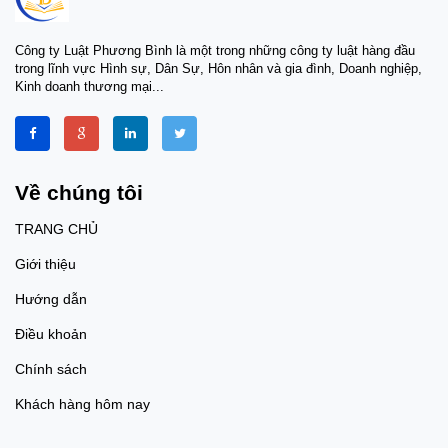
nghi
tuyê
giam
Công ty Luật Phương Bình là một trong những công ty luật hàng đầu
(13)
trong lĩnh vực Hình sự, Dân Sự, Hôn nhân và gia đình, Doanh nghiệp,
lao 
Kinh doanh thương mại...
động
nghi
cấp 
tron
Trên
Luậ
Về chúng tôi
hàng
hệ:
TRANG CHỦ
sư t
Giới thiệu
Hướng dẫn
Điều khoản
Chính sách
Khách hàng hôm nay