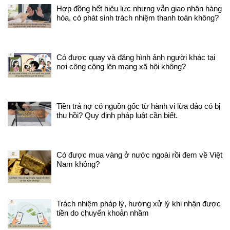
hợp
Hợp đồng hết hiệu lực nhưng vẫn giao nhận hàng
dứt 
hóa, có phát sinh trách nhiệm thanh toán không?
phá
lao 
đồng
đủ 0
Có được quay và đăng hình ảnh người khác tại
thì 
nơi công cộng lên mạng xã hội không?
lên 
thá
đồng
đáp 
Tiền trả nợ có nguồn gốc từ hành vi lừa đảo có bị
tại 
thu hồi? Quy định pháp luật cần biết.
202
trợ 
trư
trợ 
Có được mua vàng ở nước ngoài rồi đem về Việt
01/
Nam không?
4 Đi
2025
đang
ngh
cấp 
Trách nhiệm pháp lý, hướng xử lý khi nhận được
tron
tiền do chuyển khoản nhầm
Có v
tham