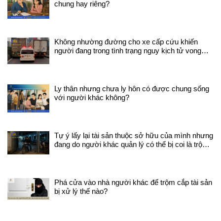
chung hay riêng?
từ 
trợ 
lao 
các 
Không nhường đường cho xe cấp cứu khiến
thuộ
người đang trong tình trạng nguy kịch tử vong
hiểm
trên đường đi sẽ bị xử lý như thế nào?
định
hoặc
sự, 
nhâ
Ly thân nhưng chưa ly hôn có được chung sống
trực
với người khác không?
hạn 
hành
phá
bắt 
Tự ý lấy lại tài sản thuộc sở hữu của mình nhưng
buộc
đang do người khác quản lý có thể bị coi là trộm
hành
cắp tài sản không ?
ngoà
đó, 
đượ
Phá cửa vào nhà người khác để trộm cắp tài sản
nghi
bị xử lý thế nào?
đã đ
từ đ
thời
chấ