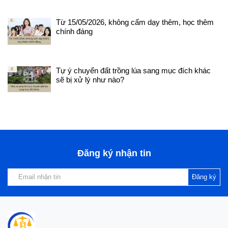
buộc
hiểm
Từ 15/05/2026, không cấm dạy thêm, học thêm
hiện
chính đáng
vụ t
dân 
Hưở
(4) 
Tự ý chuyển đất trồng lúa sang mục đích khác
việc
sẽ bị xử lý như nào?
việ
trợ 
mà k
(5) 
tìm 
theo
Việc
liên
Đăng ký nhận tin
định
hạn 
phạt
Đăng ký
hành
bảo 
(10)
dụn
giáo