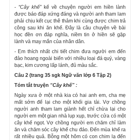
-
“Cây khế”
kể về chuyện người em hiền lành
được báo đáp xứng đáng và người anh tham lam
phải chịu kết cục thê thảm khi cùng được chim trả
công sau khi ăn khế. Đây là câu chuyện về bài
học đền ơn đáp nghĩa, niềm tin ở hiền sẽ gặp
lành và may mắn của nhân dân.
- Em thích nhất chi tiết chim đưa người em đến
đảo hoang ngoài biển với nhiều loại đá quý, vàng
bạc, kim cương lấp lánh, đủ màu sắc.
Câu 2 (trang 35 sgk Ngữ văn lớp 6 Tập 2)
Tóm tắt truyện
“Cây khế” :
Ngày xưa ở một nhà kia có hai anh em, cha mẹ
mất sớm để lại cho một khối gia tài. Vợ chồng
người anh tham lam giành hết chỉ chừa lại cho
người em một gian nhà lụp xụp, trước cửa có một
cây khế ngọt. Vợ chồng người em chăm chỉ làm
ăn và chăm sóc cây khế chu đáo. Đến mùa khế ra
rất nhiều quả. Bỗng một hôm có con chim lạ đến