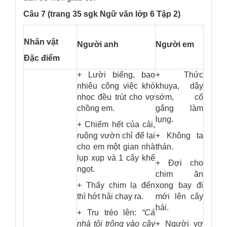
Câu 7 (trang 35 sgk Ngữ văn lớp 6 Tập 2)
Nhân vật
Người anh
Người em
Đặc điểm
+ Lười biếng, bao
+ Thức
nhiêu công việc khó
khuya, dậy
nhọc đều trút cho vợ
sớm, cố
chồng em.
gắng làm
lụng.
+ Chiếm hết của cải,
ruộng vườn chỉ để lại
+ Không ta
cho em một gian nhà
thán.
lụp xụp và 1 cây khế
+ Đợi cho
ngọt.
chim ăn
+ Thấy chim lạ đến
xong bay đi
thì hớt hải chạy ra.
mới lên cây
hái.
+ Tru tréo lên:
“Cả
nhà tôi trông vào cây
+ Người vợ