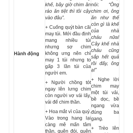
khế, bây giờ chim ăn
nói:
“Ông
ráo ăn tiệt thì tôi cậy
chim ơi, ông
vào đâu”.
ăn như thế
còn gì là khế
+ Cuống quýt bàn cãi
của nhà
may túi. Mới đầu định
cháu nữa!
mang nhiều túi
Cây khế nhà
nhưng sợ chim
cháu cũng
không ưng nên chỉ
Hành động
sắp hết quả
may 1 túi nhưng to
rồi đấy, ông
gấp 3 lần túi của
ạ!”
người em.
+ Nghe lời
+ Người chồng tót
chim may
ngay lên lưng chim
một túi vải,
còn người vợ vái lấy,
bề dọc, bề
vái để chim thần.
ngang vừa
+ Hoa mắt vì của quý.
đúng ba
Vào trong hang lại
gang.
càng mê mẩn tâm
+ Trèo lên
thần, quên đói, quên