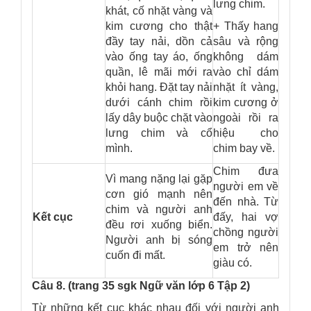
lưng chim.
khát, cố nhặt vàng và
kim cương cho thật
+ Thấy hang
đầy tay nải, dồn cả
sâu và rộng
vào ống tay áo, ống
không dám
quần, lê mãi mới ra
vào chỉ dám
khỏi hang. Đặt tay nải
nhặt ít vàng,
dưới cánh chim rồi
kim cương ở
lấy dây buộc chặt vào
ngoài rồi ra
lưng chim và cổ
hiệu cho
mình.
chim bay về.
Chim đưa
Vì mang nặng lại gặp
người em về
cơn gió mạnh nên
đến nhà. Từ
chim và người anh
Kết cục
đấy, hai vợ
đều rơi xuống biển.
chồng người
Người anh bị sóng
em trở nên
cuốn đi mất.
giàu có.
Câu 8. (trang 35 sgk Ngữ văn lớp 6 Tập 2)
Từ những kết cục khác nhau đối với người anh