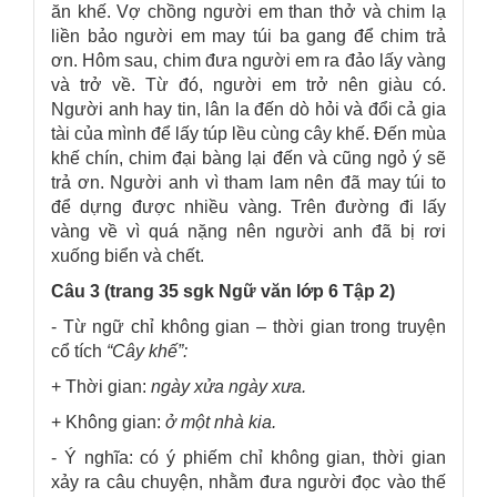
ăn khế. Vợ chồng người em than thở và chim lạ
liền bảo người em may túi ba gang để chim trả
ơn. Hôm sau, chim đưa người em ra đảo lấy vàng
và trở về. Từ đó, người em trở nên giàu có.
Người anh hay tin, lân la đến dò hỏi và đổi cả gia
tài của mình để lấy túp lều cùng cây khế. Đến mùa
khế chín, chim đại bàng lại đến và cũng ngỏ ý sẽ
trả ơn. Người anh vì tham lam nên đã may túi to
để dựng được nhiều vàng. Trên đường đi lấy
vàng về vì quá nặng nên người anh đã bị rơi
xuống biển và chết.
Câu 3 (trang 35 sgk Ngữ văn lớp 6 Tập 2)
- Từ ngữ chỉ không gian – thời gian trong truyện
cổ tích
“Cây khế”:
+ Thời gian:
ngày xửa ngày xưa.
+ Không gian:
ở một nhà kia.
- Ý nghĩa: có ý phiếm chỉ không gian, thời gian
xảy ra câu chuyện, nhằm đưa người đọc vào thế