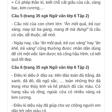
+ Có phép thần kì, biết chỗ cất giấu của cải, vàng
bạc, kim cương,…
Câu 5 (trang 35 sgk Ngữ văn lớp 6 Tập 2)
- Câu nói của con chim lớn:
“Ăn một quả, trả cục
vàng, may túi ba gang, mang đi mà đựng!”
là câu
có vần, dễ thuộc, dễ nhớ.
- Ngày nay, câu
“ăn một quả, trả cục vàng”
hay
“ăn
khế, trả vàng”
cũng thường được nhân dân dùng
để chỉ một việc làm được trả công hậu hĩnh, có kết
quả tốt đẹp.
Câu 6 (trang 35 sgk Ngữ văn lớp 6 Tập 2)
- Điều kì diệu ở đảo xa: trên đảo toàn đá trắng, đá
xanh, đá đỏ, đá ngũ sắc, … toàn những thứ đá
trong như thủy tinh và hổ phách đủ các màu. Có
hang sâu và rộng, ngoài cửa có nhiều vàng và
kim cương.
- Điều kì diệu này đã giúp cho vợ chồng người em
dần trở nên giàu có.