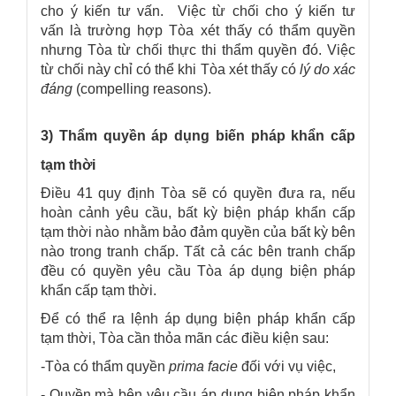
cho ý kiến tư vấn. Việc từ chối cho ý kiến tư
vấn là trường hợp Tòa xét thấy có thẩm quyền
nhưng Tòa từ chối thực thi thẩm quyền đó. Việc
từ chối này chỉ có thể khi Tòa xét thấy có
lý do xác
đáng
(compelling reasons).
3) Thẩm quyền áp dụng biến pháp khẩn cấp
tạm thời
Điều 41 quy định Tòa sẽ có quyền đưa ra, nếu
hoàn cảnh yêu cầu, bất kỳ biện pháp khẩn cấp
tạm thời nào nhằm bảo đảm quyền của bất kỳ bên
nào trong tranh chấp. Tất cả các bên tranh chấp
đều có quyền yêu cầu Tòa áp dụng biện pháp
khẩn cấp tạm thời.
Để có thể ra lệnh áp dụng biện pháp khẩn cấp
tạm thời, Tòa cần thỏa mãn các điều kiện sau:
-Tòa có thẩm quyền
prima facie
đối với vụ việc,
- Quyền mà bên yêu cầu áp dụng biện pháp khẩn