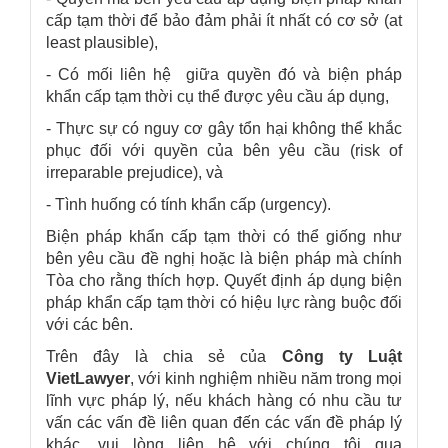
cấp tạm thời để bảo đảm phải ít nhất có cơ sở (at
least plausible),
- Có mối liên hệ giữa quyền đó và biện pháp
khẩn cấp tạm thời cụ thể được yêu cầu áp dụng,
- Thực sự có nguy cơ gây tổn hại không thể khắc
phục đối với quyền của bên yêu cầu (risk of
irreparable prejudice), và
- Tình huống có tính khẩn cấp (urgency).
Biện pháp khẩn cấp tạm thời có thể giống như
bên yêu cầu đề nghị hoặc là biện pháp mà chính
Tòa cho rằng thích hợp. Quyết định áp dụng biện
pháp khẩn cấp tạm thời có hiệu lực ràng buộc đối
với các bên.
Trên đây là chia sẻ của
Công ty Luật
VietLawyer
, với kinh nghiệm nhiều năm trong mọi
lĩnh vực pháp lý, nếu khách hàng có nhu cầu tư
vấn các vấn đề liên quan đến các vấn đề pháp lý
khác, vui lòng liên hệ với chúng tôi qua