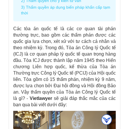
2) Thầm quyền cho ý kiến tư vấn
3) Thẩm quyền áp dụng biến pháp khẩn cấp tạm
thời
Các tòa án quốc tế là các cơ quan tài phán
thường trực, bao gồm các thẩm phán được các
quốc gia lựa chọn, xét xử với tư cách cá nhân và
theo nhiệm kỳ. Trong đó, Tòa án Công lý Quốc tế
(ICJ) là cơ quan pháp lý quốc tế quan trọng hàng
đầu. Tòa ICJ được thành lập năm 1945 theo Hiến
chương Liên hợp quốc, kế thừa của Tòa án
Thường trực Công lý Quốc tế (PCIJ) của Hội quốc
liên. Tòa gồm có 15 thẩm phán, nhiệm kỳ 9 năm,
được lựa chọn bởi Đại hội đồng và Hội đồng Bảo
an. Vậy
thẩm quyền của Tòa án Công lý Quốc tế
là gì? -
Vietlawyer
sẽ giải đáp thắc mắc của các
bạn qua bài viết dưới đây: