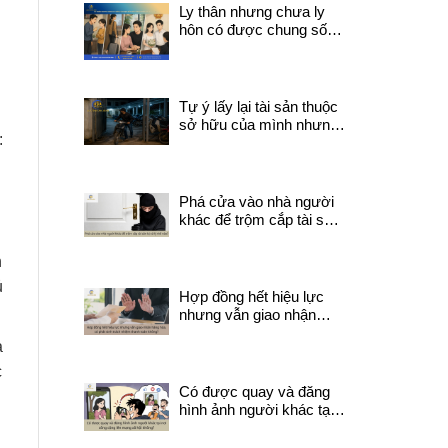
như thế nào?
Ly thân nhưng chưa ly
hôn có được chung sống
với người khác không?
Tự ý lấy lại tài sản thuộc
sở hữu của mình nhưng
:
đang do người khác quản
lý có thể bị coi là trộm
cắp tài sản không ?
Phá cửa vào nhà người
khác để trộm cắp tài sản
bị xử lý thế nào?
n
ủ
Hợp đồng hết hiệu lực
nhưng vẫn giao nhận
hàng hóa, có phát sinh
a
trách nhiệm thanh toán
không?
c
Có được quay và đăng
hình ảnh người khác tại
nơi công cộng lên mạng
xã hội không?