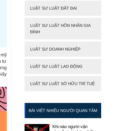
LUẬT SƯ LUẬT ĐẤT ĐAI
LUẬT SƯ LUẬT HÔN NHÂN GIA
ĐÌNH
LUẬT SƯ DOANH NGHIỆP
 mỹ
 tư
LUẬT SƯ LUẬT LAO ĐỘNG
ứng
iấy
LUẬT SƯ LUẬT SỞ HỮU TRÍ TUỆ
BÀI VIẾT NHIỀU NGƯỜI QUAN TÂM
Khi nào người vận