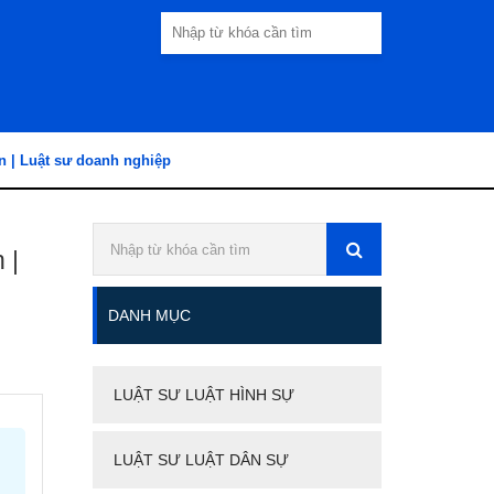
n | Luật sư doanh nghiệp
 |
DANH MỤC
LUẬT SƯ LUẬT HÌNH SỰ
LUẬT SƯ LUẬT DÂN SỰ