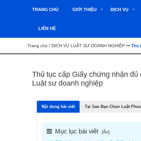
TRANG CHỦ
GIỚI THIỆU
DỊCH VỤ
LIÊN HỆ
Trang chủ
DỊCH VỤ LUẬT SƯ DOANH NGHIỆP
/
Thủ 
Thủ tục cấp Giấy chứng nhận đủ 
Luật sư doanh nghiệp
Nội dung bài viết
Tại Sao Bạn Chọn Luật Phư
Mục lục bài viết
[
Ẩn
]