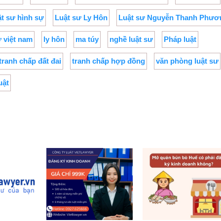
ật sư hình sự
Luật sư Ly Hôn
Luật sư Nguyễn Thanh Phươ
ư việt nam
ly hôn
ma túy
nghề luật sư
Pháp luật
tranh chấp đất đai
tranh chấp hợp đồng
văn phòng luật sư
uật