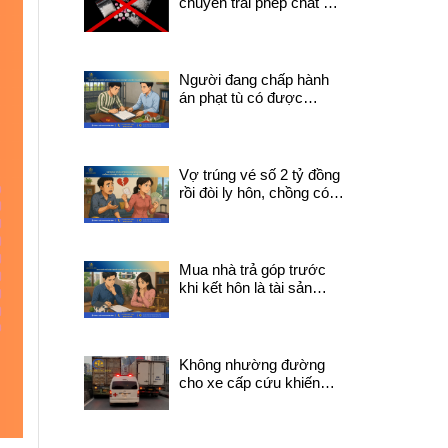
chuyển trái phép chất ma
túy có thể bị truy cứu về
tội mua bán trái phép
chất ma túy?
Người đang chấp hành
án phạt tù có được
chuyển nhượng quyền
sử dụng đất không?
Vợ trúng vé số 2 tỷ đồng
rồi đòi ly hôn, chồng có
được chia tiền trúng
thưởng không?
Mua nhà trả góp trước
khi kết hôn là tài sản
chung hay riêng?
Không nhường đường
cho xe cấp cứu khiến
người đang trong tình
trạng nguy kịch tử vong
trên đường đi sẽ bị xử lý