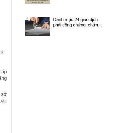
bị xử lý như nào?
Danh mục 24 giao dịch
phải công chứng, chứng
thực mới nhất năm 2025
ế.
 cấp
bằng
 sở
oặc