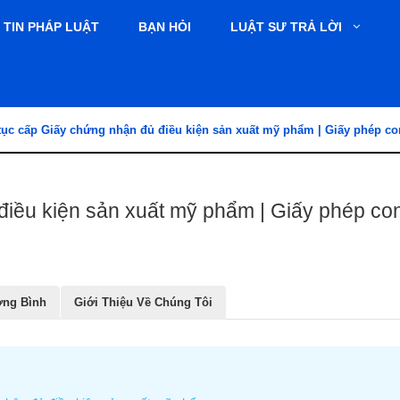
TIN PHÁP LUẬT
BẠN HỎI
LUẬT SƯ TRẢ LỜI
tục cấp Giấy chứng nhận đủ điều kiện sản xuất mỹ phẩm | Giấy phép co
điều kiện sản xuất mỹ phẩm | Giấy phép con
ơng Bình
Giới Thiệu Về Chúng Tôi