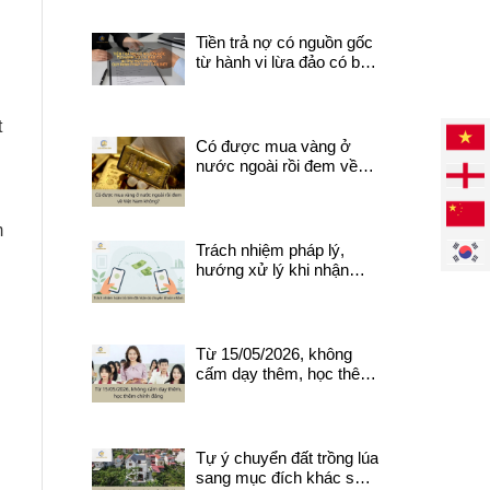
Tiền trả nợ có nguồn gốc
từ hành vi lừa đảo có bị
thu hồi? Quy định pháp
luật cần biết.
t
Có được mua vàng ở
nước ngoài rồi đem về
Việt Nam không?
m
Trách nhiệm pháp lý,
hướng xử lý khi nhận
được tiền do chuyển
khoản nhầm
Từ 15/05/2026, không
cấm dạy thêm, học thêm
chính đáng
Tự ý chuyển đất trồng lúa
sang mục đích khác sẽ