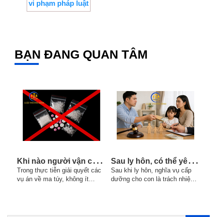
vi phạm pháp luật
BẠN ĐANG QUAN TÂM
K
hi nào người vận chuyển trái phép chất ma túy có thể bị truy cứu về tội mua bán trái phép chất ma túy?
S
au ly hôn, có thể yêu cầu thay đổi mức cấp dưỡng nếu chi phí nuôi con tăng hay không ?
Trong thực tiễn giải quyết các
Sau khi ly hôn, nghĩa vụ cấp
Xe 
vụ án về ma túy, không ít
dưỡng cho con là trách nhiệm
được
trường hợp người bị bắt cho
của cha hoặc mẹ không trực
tham
rằng mình chỉ nhận "giao
tiếp nuôi con nhằm bảo đảm
thự
hàng", "vận chuyển hộ" hoặc
điều kiện chăm sóc, nuôi
nhằ
"cầm giúp" ma túy nên nếu bị
dưỡng và giáo dục con. Tuy
sở y