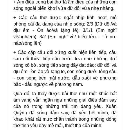
+ Âm điệu trong bài thơ là âm điệu của những con
sóng ngoài biển khơi vừa dữ dội vừa nhẹ nhàng.
+ Các câu thơ được ngắt nhịp linh hoạt, mô
phỏng cái đa dạng của nhịp sóng: 2/3 (Dữ dội/và
dịu êm - Ồn ào/và lặng lẽ); 3/1/1 (Em nghĩ
về/anh/em); 3/2 (Em nghĩ về/ biển lớn - Từ nơi
nào/sóng lên)
+ Các cặp câu đối xứng xuất hiện liên tiếp, câu
sau nối thừa tiếp câu trước tựa như những đợt
sóng xô bờ, sóng tiếp sóng đầy dạt dào: dữ dội và
dịu êm - ồn ào và lặng lẽ, con sóng dưới lòng sâu
- con sóng trên mặt nước, dẫu xuôi về phương
bắc - dẫu ngược về phương nam.
Qua đó, ta thấy được bài thơ như một khúc hát
âm vang vẫn ngân nga những giai điệu đắm say
của nó trong những trái tim đang yêu. Xuân
Quỳnh đã sống đắm say, đã yêu hết mình, đã
khao khát rất mực chân thành trong những dòng
thơ tình yêu đầy mê mải, thiết tha của mình.