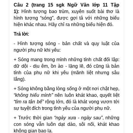
Câu 2 (trang 15 sgk Ngữ Văn lớp 11 Tập
1):
Hình tượng bao trùm, xuyên suốt bài thơ là
hình tượng “sóng”, được gợi tả với những biểu
hiện khác nhau. Hãy chỉ ra những biểu hiện đó.
Trả lời:
- Hình tượng sóng - bản chất và quy luật của
người phụ nữ khi yêu:
+ Sóng mang trong mình những tính chất đối lập:
dữ dội - dịu êm, ồn ào - lặng lẽ, đó cũng là bản
tính của phụ nữ khi yêu (mãnh liệt nhưng sâu
lắng).
+ Sóng không bằng lòng sống ở một nơi chật hẹp,
“không hiểu mình”
nên luôn khát khao, quyết liệt
“tìm ra tận bể”
rộng lớn, đó là khát vọng vươn tới
sự tuyệt đích trong tình yêu của người phụ nữ.
+ Trước thời gian
“ngày xưa - ngày sau”
, những
con sóng vẫn luôn dạt dào, sôi nổi, khát khao
không gian bao la.