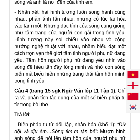
sóng và anh là nơi đến của tình em.
- Nhận xét: hai hình tượng luôn song hành cùng
nhau, phản ánh lẫn nhau, nhưng có lúc lại hòa
vào làm một. Những đặc tính của sóng cũng giống
như tâm trạng của người con gái trong tình yêu.
Hình tượng này soi chiếu vào nhau và cộng
hưởng nghệ thuật với nhau, nhằm biểu đạt một
cách trọn vẹn thế giới tâm tình người phụ nữ đang
yêu. Tâm hồn người phụ nữ đang yêu nhìn vào
sóng để hiểu tận đáy lòng mình và nhờ con sóng
biển mà biểu hiện những trạng thái tâm hồn mình
trong tình yêu.
Câu 4 (trang 15 sgk Ngữ Văn lớp 11 Tập 1):
Chỉ
ra và phân tích tác dụng của một số biện pháp tu
từ trong bài thơ.
Trả lời:
- Biện pháp tu từ đối lập, nhân hóa (khổ 1):
“Dữ
dội và dịu êm…Sóng tìm ra tận bể”:
Mượn hình
ảnh sóng để nói lên tâm hồn của người phụ nữ