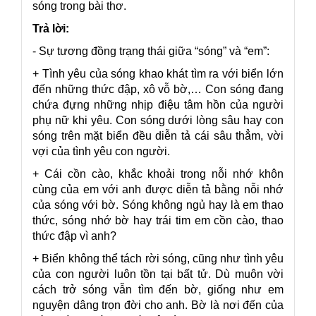
sóng trong bài thơ.
Trả lời:
- Sự tương đồng trạng thái giữa “sóng” và “em”:
+ Tình yêu của sóng khao khát tìm ra với biển lớn
đến những thức đập, xô vỗ bờ,… Con sóng đang
chứa đựng những nhịp điệu tâm hồn của người
phụ nữ khi yêu. Con sóng dưới lòng sâu hay con
sóng trên mặt biển đều diễn tả cái sâu thẳm, vời
vợi của tình yêu con người.
+ Cái cồn cào, khắc khoải trong nỗi nhớ khôn
cùng của em với anh được diễn tả bằng nỗi nhớ
của sóng với bờ. Sóng không ngủ hay là em thao
thức, sóng nhớ bờ hay trái tim em cồn cào, thao
thức đập vì anh?
+ Biển không thể tách rời sóng, cũng như tình yêu
của con người luôn tồn tại bất tử. Dù muôn vời
cách trở sóng vẫn tìm đến bờ, giống như em
nguyện dâng trọn đời cho anh. Bờ là nơi đến của