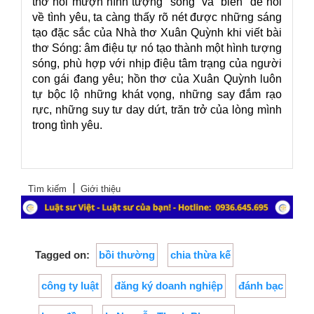
thơ nói mượn hình tượng “sóng” và “biển” để nói
về tình yêu, ta càng thấy rõ nét được những sáng
tạo đặc sắc của Nhà thơ Xuân Quỳnh khi viết bài
thơ Sóng: âm điệu tự nó tạo thành một hình tượng
sóng, phù hợp với nhịp điệu tâm trạng của người
con gái đang yêu; hồn thơ của Xuân Quỳnh luôn
tự bộc lộ những khát vọng, những say đắm rạo
rực, những suy tư day dứt, trăn trở của lòng mình
trong tình yêu.
Tìm kiếm
Giới thiệu
Tagged on:
bồi thường​
chia thừa kế
công ty luật
đăng ký doanh nghiệp
đánh bạc