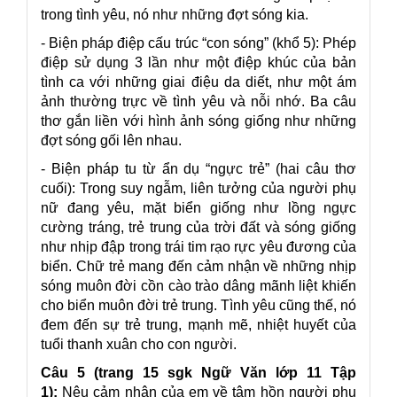
trong tình yêu, nó như những đợt sóng kia.
- Biện pháp điệp cấu trúc “con sóng” (khổ 5): Phép
điệp sử dụng 3 lần như một điệp khúc của bản
tình ca với những giai điệu da diết, như một ám
ảnh thường trực về tình yêu và nỗi nhớ. Ba câu
thơ gắn liền với hình ảnh sóng giống như những
đợt sóng gối lên nhau.
- Biện pháp tu từ ẩn dụ “ngực trẻ” (hai câu thơ
cuối): Trong suy ngẫm, liên tưởng của người phụ
nữ đang yêu, mặt biển giống như lồng ngực
cường tráng, trẻ trung của trời đất và sóng giống
như nhịp đập trong trái tim rạo rực yêu đương của
biển. Chữ trẻ mang đến cảm nhận về những nhịp
sóng muôn đời cồn cào trào dâng mãnh liệt khiến
cho biển muôn đời trẻ trung. Tình yêu cũng thế, nó
đem đến sự trẻ trung, mạnh mẽ, nhiệt huyết của
tuổi thanh xuân cho con người.
Câu 5 (trang 15 sgk Ngữ Văn lớp 11 Tập
1):
Nêu cảm nhận của em về tâm hồn người phụ