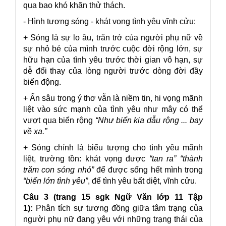
qua bao khó khăn thử thách.
- Hình tượng sóng - khát vọng tình yêu vĩnh cửu:
+ Sóng là sự lo âu, trăn trở của người phụ nữ về
sự nhỏ bé của mình trước cuộc đời rộng lớn, sự
hữu hạn của tình yêu trước thời gian vô hạn, sự
dễ đổi thay của lòng người trước dòng đời đầy
biến động.
+ Ẩn sâu trong ý thơ vẫn là niềm tin, hi vọng mãnh
liệt vào sức mạnh của tình yêu như mây có thể
vượt qua biển rộng
“Như biển kia dẫu rộng ... bay
về xa.”
+ Sóng chính là biểu tượng cho tình yêu mãnh
liệt, trường tồn: khát vọng được
“tan ra” “thành
trăm con sóng nhỏ”
để được sống hết mình trong
“biển lớn tình yêu”
, để tình yêu bất diệt, vĩnh cửu.
Câu 3 (trang 15 sgk Ngữ Văn lớp 11 Tập
1):
Phân tích sự tương đồng giữa tâm trạng của
người phụ nữ đang yêu với những trạng thái của