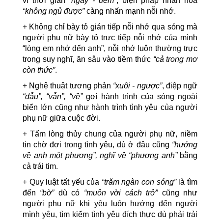
vi thời gian
“ngày - đêm”
, biện pháp nhân hóa
“không ngủ được”
càng nhấn mạnh nỗi nhớ.
+ Không chỉ bày tỏ gián tiếp nỗi nhớ qua sóng mà
người phụ nữ bày tỏ trực tiếp nỗi nhớ của mình
“lòng em nhớ đến anh”, nỗi nhớ luôn thường trực
trong suy nghĩ, ăn sâu vào tiềm thức
“cả trong mơ
còn thức”
.
+ Nghệ thuật tương phản
“xuôi - ngược”
, điệp ngữ
“dẫu”, “vẫn”, “về”
gợi hành trình của sóng ngoài
biển lớn cũng như hành trình tình yêu của người
phụ nữ giữa cuộc đời.
+ Tấm lòng thủy chung của người phụ nữ, niềm
tin chờ đợi trong tình yêu, dù ở đâu cũng
“hướng
về anh một phương”, nghĩ về “phương anh”
bằng
cả trái tim.
+ Quy luật tất yếu của
“trăm ngàn con sóng”
là tìm
đến
“bờ”
dù có
“muôn vời cách trở”
cũng như
người phụ nữ khi yêu luôn hướng đến người
mình yêu, tìm kiếm tình yêu đích thực dù phải trải