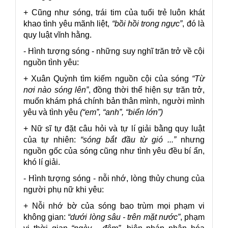
+ Cũng như sóng, trái tim của tuổi trẻ luôn khát
khao tình yêu mãnh liệt,
“bồi hồi trong ngực”
, đó là
quy luật vĩnh hằng.
- Hình tượng sóng - những suy nghĩ trăn trở về cội
nguồn tình yêu:
+ Xuân Quỳnh tìm kiếm nguồn cội của sóng
“Từ
nơi nào sóng lên”
, đồng thời thể hiện sự trăn trở,
muốn khám phá chính bản thân mình, người mình
yêu và tình yêu
(“em”, “anh”, “biển lớn”)
+ Nữ sĩ tự đặt câu hỏi và tự lí giải bằng quy luật
của tự nhiên:
“sóng bắt đầu từ gió ...”
nhưng
nguồn gốc của sóng cũng như tình yêu đều bí ẩn,
khó lí giải.
- Hình tượng sóng - nỗi nhớ, lòng thủy chung của
người phụ nữ khi yêu:
+ Nỗi nhớ bờ của sóng bao trùm mọi phạm vi
không gian:
“dưới lòng sâu - trên mặt nước”
, phạm