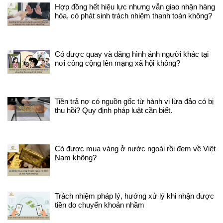
Hợp đồng hết hiệu lực nhưng vẫn giao nhận hàng
phầ
hóa, có phát sinh trách nhiệm thanh toán không?
tính
chín
nước
nhiệ
tiết
Có được quay và đăng hình ảnh người khác tại
ngàn
nơi công cộng lên mạng xã hội không?
hiệu
cần 
tra 
sác
Tiền trả nợ có nguồn gốc từ hành vi lừa đảo có bị
đún
thu hồi? Quy định pháp luật cần biết.
miễn
kỳ 
lớn 
khô
Có được mua vàng ở nước ngoài rồi đem về Việt
tài 
Nam không?
đình
triể
nhân
dục 
Trách nhiệm pháp lý, hướng xử lý khi nhận được
vấn
tiền do chuyển khoản nhầm
Bìn
mắc 