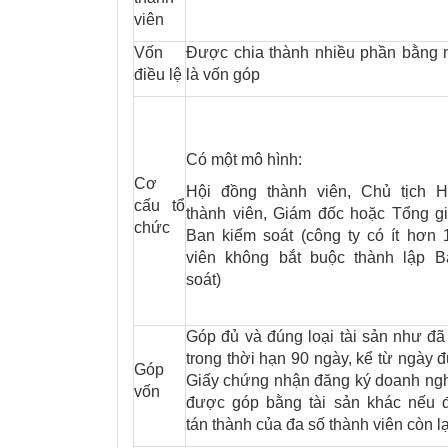
viên
Vốn
Được chia thành nhiều phần bằng 
điều lệ
là vốn góp
Có một mô hình:
Cơ
Hội đồng thành viên, Chủ tịch H
cấu tổ
thành viên, Giám đốc hoặc Tổng g
chức
Ban kiểm soát (công ty có ít hơn 
viên không bắt buộc thành lập B
soát)
Góp đủ và đúng loại tài sản như đã
trong thời hạn 90 ngày, kể từ ngày 
Góp
Giấy chứng nhận đăng ký doanh ngh
vốn
được góp bằng tài sản khác nếu 
tán thành của đa số thành viên còn lạ