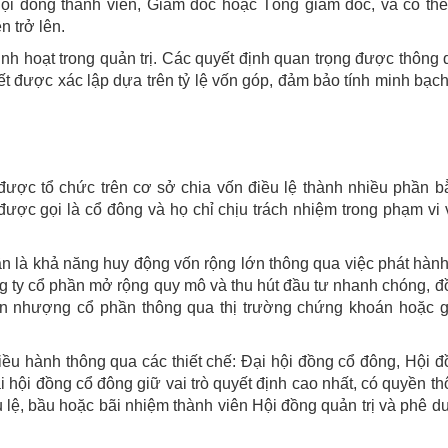
Hội đồng thành viên, Giám đốc hoặc Tổng giám đốc, và có thể
n trở lên.
inh hoạt trong quản trị. Các quyết định quan trọng được thông
ết được xác lập dựa trên tỷ lệ vốn góp, đảm bảo tính minh bạc
được tổ chức trên cơ sở chia vốn điều lệ thành nhiều phần b
ược gọi là cổ đông và họ chỉ chịu trách nhiệm trong phạm vi
n là khả năng huy động vốn rộng lớn thông qua việc phát hàn
ông ty cổ phần mở rộng quy mô và thu hút đầu tư nhanh chóng, 
uyển nhượng cổ phần thông qua thị trường chứng khoán hoặc g
ều hành thông qua các thiết chế: Đại hội đồng cổ đông, Hội 
i hội đồng cổ đông giữ vai trò quyết định cao nhất, có quyền t
 lệ, bầu hoặc bãi nhiệm thành viên Hội đồng quản trị và phê d