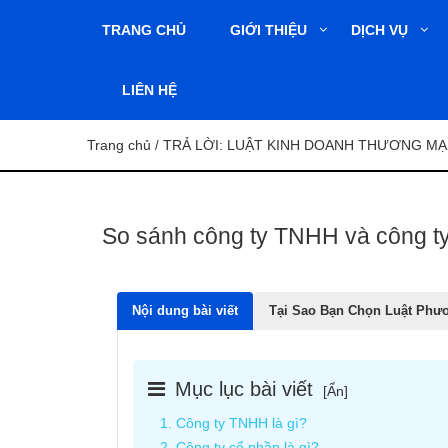
TRANG CHỦ
GIỚI THIỆU
DỊCH VỤ
LIÊN HỆ
Trang chủ
TRẢ LỜI: LUẬT KINH DOANH THƯƠNG MẠ
/
So sánh công ty TNHH và công t
Nội dung bài viết
Tại Sao Bạn Chọn Luật Phư
Mục lục bài viết
[
Ẩn
]
1. Công ty TNHH là gì?
2. Công ty cổ phần là gì?