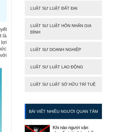
LUẬT SƯ LUẬT ĐẤT ĐAI
LUẬT SƯ LUẬT HÔN NHÂN GIA
uyết
ĐÌNH
 là
 lợi
hức
LUẬT SƯ DOANH NGHIỆP
 với
LUẬT SƯ LUẬT LAO ĐỘNG
LUẬT SƯ LUẬT SỞ HỮU TRÍ TUỆ
BÀI VIẾT NHIỀU NGƯỜI QUAN TÂM
Khi nào người vận