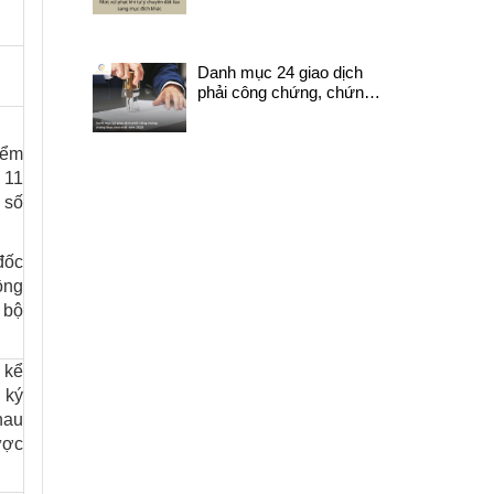
bị xử lý như nào?
Danh mục 24 giao dịch
phải công chứng, chứng
thực mới nhất năm 2025
iểm
 11
 số
đốc
ồng
 bộ
 kể
 ký
hau
ược