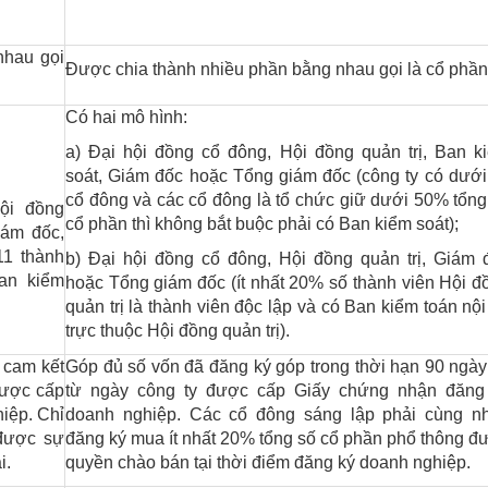
nhau gọi
Được chia thành nhiều phần bằng nhau gọi là cổ phần
Có hai mô hình:
a) Đại hội đồng cổ đông, Hội đồng quản trị, Ban k
soát, Giám đốc hoặc Tổng giám đốc (công ty có dưới
cổ đông và các cổ đông là tổ chức giữ dưới 50% tổng
ội đồng
cổ phần thì không bắt buộc phải có Ban kiểm soát);
iám đốc,
11 thành
b) Đại hội đồng cổ đông, Hội đồng quản trị, Giám 
an kiểm
hoặc Tổng giám đốc (ít nhất 20% số thành viên Hội đ
quản trị là thành viên độc lập và có Ban kiểm toán nội
trực thuộc Hội đồng quản trị).
 cam kết
Góp đủ số vốn đã đăng ký góp trong thời hạn 90 ngày
được cấp
từ ngày công ty được cấp Giấy chứng nhận đăng
iệp. Chỉ
doanh nghiệp. Các cổ đông sáng lập phải cùng n
được sự
đăng ký mua ít nhất 20% tổng số cổ phần phổ thông đ
i.
quyền chào bán tại thời điểm đăng ký doanh nghiệp.