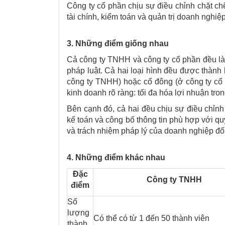
Công ty cổ phần chịu sự điều chỉnh chặt ch
tài chính, kiểm toán và quản trị doanh nghi
3. Những điểm giống nhau
Cả công ty TNHH và công ty cổ phần đều là 
pháp luật. Cả hai loại hình đều được thành 
công ty TNHH) hoặc cổ đông (ở công ty cổ
kinh doanh rõ ràng: tối đa hóa lợi nhuận tro
Bên cạnh đó, cả hai đều chịu sự điều chỉnh
kế toán và công bố thông tin phù hợp với q
và trách nhiệm pháp lý của doanh nghiệp đối
4. Những điểm khác nhau
Đặc
Công ty TNHH
điểm
Số
lượng
Có thể có từ 1 đến 50 thành viên
thành