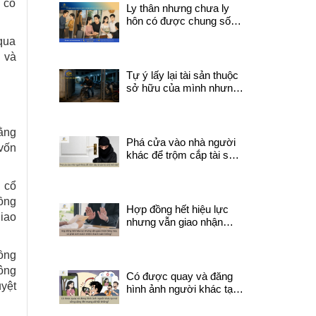
 có
như thế nào?
Ly thân nhưng chưa ly
hôn có được chung sống
với người khác không?
 qua
h và
Tự ý lấy lại tài sản thuộc
sở hữu của mình nhưng
đang do người khác quản
lý có thể bị coi là trộm
cắp tài sản không ?
ằng
Phá cửa vào nhà người
 vốn
khác để trộm cắp tài sản
bị xử lý thế nào?
h cổ
đồng
Hợp đồng hết hiệu lực
iao
nhưng vẫn giao nhận
hàng hóa, có phát sinh
trách nhiệm thanh toán
đồng
không?
hông
Có được quay và đăng
uyệt
hình ảnh người khác tại
nơi công cộng lên mạng
xã hội không?