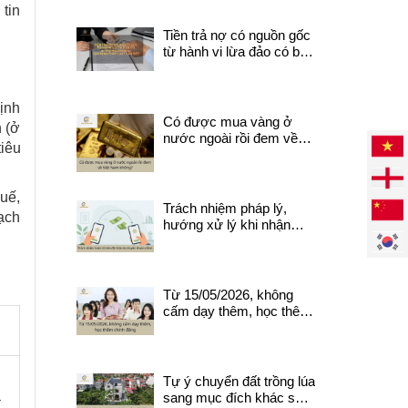
 tin
Tiền trả nợ có nguồn gốc
từ hành vi lừa đảo có bị
thu hồi? Quy định pháp
luật cần biết.
định
Có được mua vàng ở
n (ở
nước ngoài rồi đem về
iêu
Việt Nam không?
huế,
Trách nhiệm pháp lý,
bạch
hướng xử lý khi nhận
được tiền do chuyển
khoản nhầm
Từ 15/05/2026, không
cấm dạy thêm, học thêm
chính đáng
Tự ý chuyển đất trồng lúa
a
sang mục đích khác sẽ