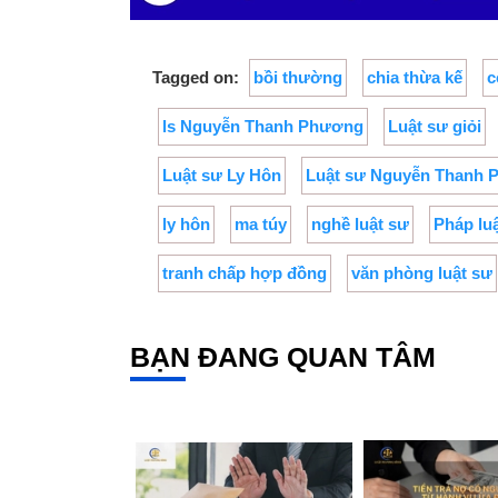
Tagged on:
bồi thường
chia thừa kế
c
ls Nguyễn Thanh Phương
Luật sư giỏi
Luật sư Ly Hôn
Luật sư Nguyễn Thanh
ly hôn
ma túy
nghề luật sư
Pháp lu
tranh chấp hợp đồng
văn phòng luật sư
BẠN ĐANG QUAN TÂM