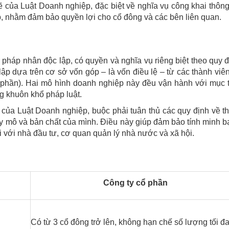
ẽ của Luật Doanh nghiệp, đặc biệt về nghĩa vụ công khai thông
ệp, nhằm đảm bảo quyền lợi cho cổ đông và các bên liên quan.
pháp nhân độc lập, có quyền và nghĩa vụ riêng biệt theo quy 
lập dựa trên cơ sở vốn góp – là vốn điều lệ – từ các thành viê
 phần). Hai mô hình doanh nghiệp này đều vận hành với mục t
ng khuôn khổ pháp luật.
 của Luật Doanh nghiệp, buộc phải tuân thủ các quy định về t
uy mô và bản chất của mình. Điều này giúp đảm bảo tính minh 
 với nhà đầu tư, cơ quan quản lý nhà nước và xã hội.
Công ty cổ phần
Có từ 3 cổ đông trở lên, không hạn chế số lượng tối đ