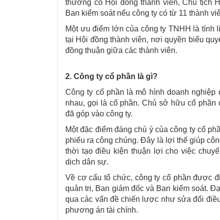
thường có Hội đồng thành viên, Chủ tịch 
Ban kiểm soát nếu công ty có từ 11 thành viê
Một ưu điểm lớn của công ty TNHH là tính l
tại Hội đồng thành viên, nơi quyền biểu quy
đồng thuận giữa các thành viên.
2. Công ty cổ phần là gì?
Công ty cổ phần là mô hình doanh nghiệp 
nhau, gọi là cổ phần. Chủ sở hữu cổ phần đ
đã góp vào công ty.
Một đặc điểm đáng chú ý của công ty cổ phầ
phiếu ra công chúng. Đây là lợi thế giúp c
thời tạo điều kiện thuận lợi cho việc ch
dịch dân sự.
Về cơ cấu tổ chức, công ty cổ phần được đi
quản trị, Ban giám đốc và Ban kiểm soát. Đạ
qua các vấn đề chiến lược như sửa đổi điều
phương án tài chính.