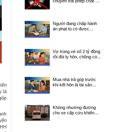
chuyển trái phép chất ma
túy có thể bị truy cứu về
tội mua bán trái phép
chất ma túy?
Người đang chấp hành
án phạt tù có được
chuyển nhượng quyền
sử dụng đất không?
Vợ trúng vé số 2 tỷ đồng
rồi đòi ly hôn, chồng có
được chia tiền trúng
thưởng không?
Mua nhà trả góp trước
khi kết hôn là tài sản
biến
chung hay riêng?
y là
 góp
Không nhường đường
cho xe cấp cứu khiến
hành
người đang trong tình
uyển
trạng nguy kịch tử vong
TNHH
trên đường đi sẽ bị xử lý