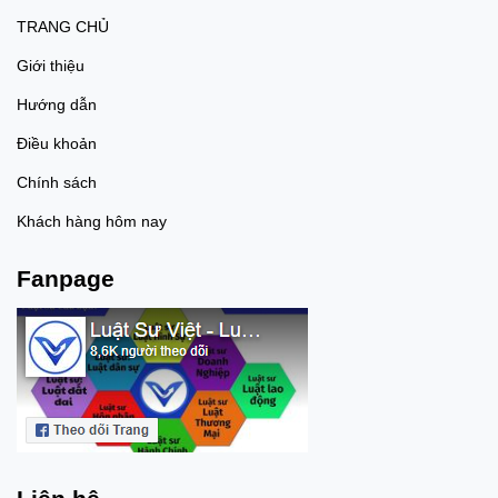
chuyển không biết bên trong
TRANG CHỦ
gói hàng là ma túy thì có phải
chịu trách nhiệm hình sự
Giới thiệu
không? - Theo nguyên tắc của
pháp luật hình sự, một người
Hướng dẫn
chỉ phải chịu trách nhiệm hình
sự khi có đủ các yếu tố cấu
Điều khoản
thành tội phạm, trong đó có yếu
tố lỗi.=> Do đó, nếu một người
Chính sách
thực sự không biết bên trong
kiện hàng, vali hoặc gói đồ mà
Khách hàng hôm nay
mình nhận vận chuyển là chất
ma túy và không có căn cứ
chứng minh họ nhận thức
Fanpage
được điều đó thì không đủ căn
cứ để xác định họ đã cố ý thực
hiện tội phạm về ma túy. - Tuy
nhiên, việc người vận chuyển
có biết hay không biết không
chỉ được xác định dựa trên lời
khai mà sẽ được cơ quan tiến
hành tố tụng đánh giá thông
qua toàn bộ tài liệu, chứng cứ
của vụ án, bao gồm:+ Mối quan
hệ giữa người vận chuyển và