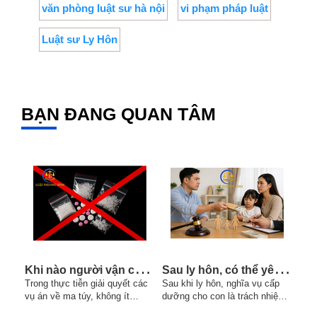
văn phòng luật sư hà nội
vi phạm pháp luật
Luật sư Ly Hôn
BẠN ĐANG QUAN TÂM
K
hi nào người vận chuyển trái phép chất ma túy có thể bị truy cứu về tội mua bán trái phép chất ma túy?
S
au ly hôn, có thể yêu cầu thay đổi mức cấp dưỡng nếu chi phí nuôi con tăng hay không ?
Trong thực tiễn giải quyết các
Sau khi ly hôn, nghĩa vụ cấp
Xe 
vụ án về ma túy, không ít
dưỡng cho con là trách nhiệm
được
trường hợp người bị bắt cho
của cha hoặc mẹ không trực
tham