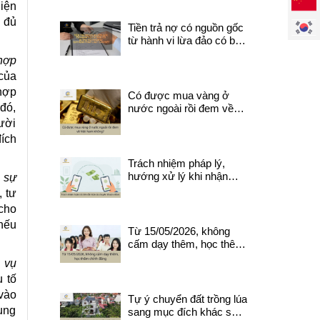
diện
 đủ
Tiền trả nợ có nguồn gốc
từ hành vi lừa đảo có bị
thu hồi? Quy định pháp
hợp
luật cần biết.
của
hợp
Có được mua vàng ở
 đó,
nước ngoài rồi đem về
Việt Nam không?
gười
đích
Trách nhiệm pháp lý,
hướng xử lý khi nhận
 sự
được tiền do chuyển
, tư
khoản nhầm
cho
nếu
Từ 15/05/2026, không
cấm dạy thêm, học thêm
chính đáng
 vụ
 tố
vào
Tự ý chuyển đất trồng lúa
tụng
sang mục đích khác sẽ