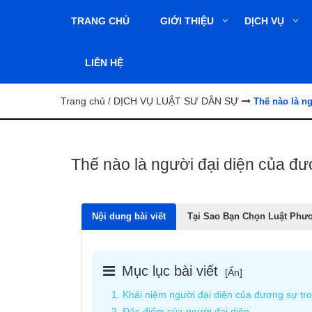
TRANG CHỦ
GIỚI THIỆU
DỊCH VỤ
LIÊN HỆ
Trang chủ
DỊCH VỤ LUẬT SƯ DÂN SỰ
/
Thế nào là n
Thế nào là người đại diện của đư
Nội dung bài viết
Tại Sao Bạn Chọn Luật Phư
Mục lục bài viết
[
Ẩn
]
1. Khái niệm người đại diện của đương sự tr
2. Đặc điểm của người đại diện