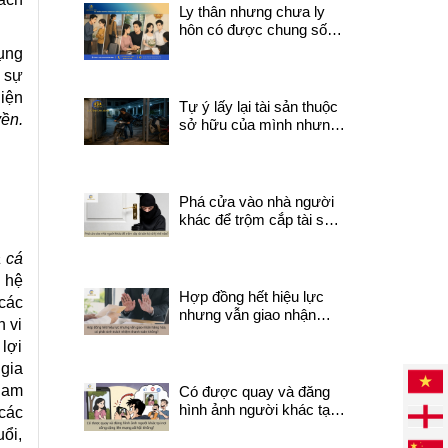
như thế nào?
Ly thân nhưng chưa ly
hôn có được chung sống
với người khác không?
ụng
 sự
iện
Tự ý lấy lại tài sản thuộc
ền.
sở hữu của mình nhưng
đang do người khác quản
lý có thể bị coi là trộm
cắp tài sản không ?
Phá cửa vào nhà người
khác để trộm cắp tài sản
bị xử lý thế nào?
 cá
 hệ
Hợp đồng hết hiệu lực
 các
nhưng vẫn giao nhận
 vi
hàng hóa, có phát sinh
 lợi
trách nhiệm thanh toán
 gia
không?
tham
Có được quay và đăng
hình ảnh người khác tại
 các
nơi công cộng lên mạng
ổi,
xã hội không?