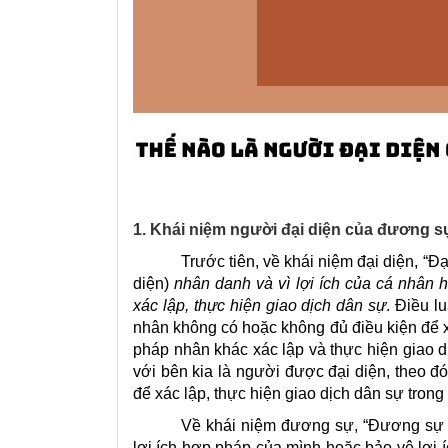
1. Khái niệm người đại diện của đương s
Trước tiên, về khái niệm đại diện
,
“Đại
diện)
nhân danh và vì lợi ích của cá nhân
xác lập, thực hiện giao dịch dân sự
.
Điều l
nhân không có hoặc không đủ điều kiện để xá
pháp nhân khác xác lập và thực hiện giao dị
với bên kia là người được đại diện, theo đ
để xác lập, thực hiện giao dịch dân sự trong
Về
khái niệm đương sự, “Đương sự tr
lợi ích hợp pháp của mình hoặc bảo vệ lợi 