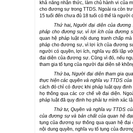
khả năng nhận thức, làm chủ hành vi của mì
cho đương sự trong TTDS. Ngoài ra còn trư
15 tuổi đến chưa đủ 18 tuổi có thể là người 
Thứ hai
,
Người đại diện của đương s
pháp cho đương sự, vì lợi ích của đương 
quan hệ pháp luật nội dung tranh chấp mà
pháp cho đương sự, vì lợi ích của đương sự
người có quyền, lợi ích, nghĩa vụ đối lập 
đại diện của đương sự. Cũng vì đó, nếu ngư
tham gia tố tụng của người đại diện sẽ khôn
Thứ ba
,
Người đại diện tham gia qua
thực hiện các quyền và nghĩa vụ TTDS của
cách đó chỉ có được khi pháp luật quy địn
họ thông qua các cơ chế về đại diện. Ngo
pháp luật đã quy định họ phải tự mình xác lậ
Thứ tư
,
Quyền và nghĩa vụ TTDS của
của đương sự và bản chất của quan hệ đại
tụng của đương sự thông qua quan hệ đại d
nội dung quyền, nghĩa vụ tố tụng của đương