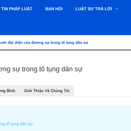
TIN PHÁP LUẬT
BẠN HỎI
LUẬT SƯ TRẢ LỜI
gười đại diện của đương sự trong tố tụng dân sự
ơng sự trong tố tụng dân sự
ơng Bình
Giới Thiệu Về Chúng Tôi
ong tố tụng dân sự