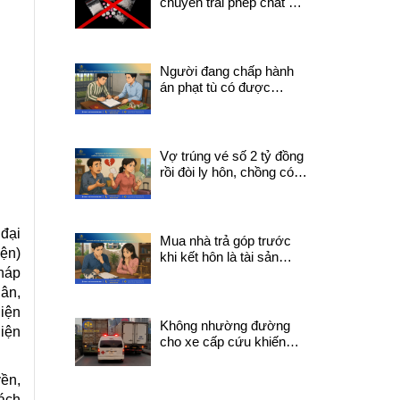
chuyển trái phép chất ma
túy có thể bị truy cứu về
tội mua bán trái phép
chất ma túy?
Người đang chấp hành
án phạt tù có được
chuyển nhượng quyền
sử dụng đất không?
Vợ trúng vé số 2 tỷ đồng
rồi đòi ly hôn, chồng có
được chia tiền trúng
thưởng không?
 đại
Mua nhà trả góp trước
ện)
khi kết hôn là tài sản
háp
chung hay riêng?
hân,
diện
Không nhường đường
diện
cho xe cấp cứu khiến
người đang trong tình
trạng nguy kịch tử vong
ền,
trên đường đi sẽ bị xử lý
rách