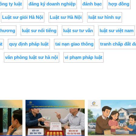
ông ty luật
đăng ký doanh nghiệp
đánh bạc
hợp đồng
Luật sư giỏi Hà Nội
Luật sư Hà Nội
luật sư hình sự
 Phương
luật sư nổi tiếng
luật sư tư vấn
luật sư việt nam
ật
quy định pháp luật
tai nạn giao thông
tranh chấp đất đ
văn phòng luật sư hà nội
vi phạm pháp luật