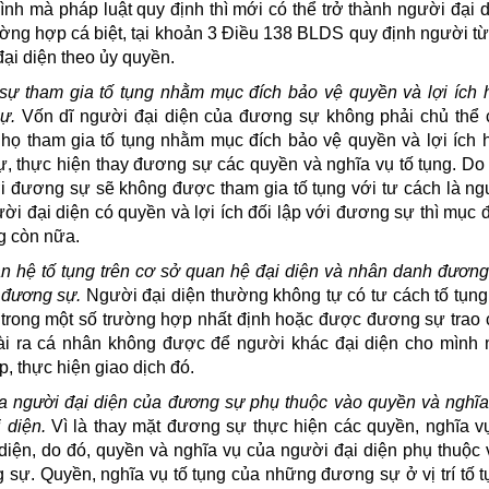
nh mà pháp luật quy định thì mới có thể trở thành người đại 
ờng hợp cá biệt, tại khoản 3 Điều 138 BLDS quy định người từ
đại diện theo ủy quyền.
ự tham gia tố tụng nhằm mục đích bảo vệ quyền và lợi ích 
sự.
Vốn dĩ người đại diện của đương sự không phải chủ thể 
 họ tham gia tố tụng nhằm mục đích bảo vệ quyền và lợi ích 
, thực hiện thay đương sự các quyền và nghĩa vụ tố tụng. Do
với đương sự sẽ không được tham gia tố tụng với tư cách là n
ời đại diện có quyền và lợi ích đối lập với đương sự thì mục 
g còn nữa.
n hệ tố tụng trên cơ sở quan hệ đại diện và nhân danh đương
 đương sự.
Người đại diện thường không tự có tư cách tố tụng
h trong một số trường hợp nhất định hoặc được đương sự trao 
ài ra cá nhân không được để người khác đại diện cho mình 
p, thực hiện giao dịch đó.
 người đại diện của đương sự phụ thuộc vào quyền và nghĩa
 diện.
Vì
là
thay mặt đương sự thực hiện các quyền, nghĩa vụ
iện, do đó, quyền và nghĩa vụ của người đại diện phụ thuộc 
 sự. Quyền, nghĩa vụ tố tụng của những đương sự ở vị trí tố 