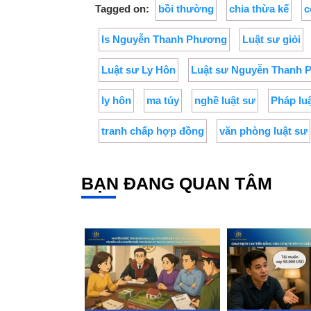
Tagged on:
bồi thường
chia thừa kế
c
ls Nguyễn Thanh Phương
Luật sư giỏi
Luật sư Ly Hôn
Luật sư Nguyễn Thanh
ly hôn
ma túy
nghề luật sư
Pháp lu
tranh chấp hợp đồng
văn phòng luật sư
BẠN ĐANG QUAN TÂM