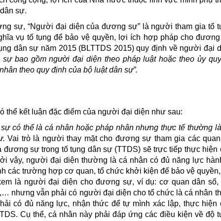
 dân sự.
ng sự, “Người đại diện của đương sự” là người tham gia tố t
ghĩa vụ tố tụng để bảo vệ quyền, lợi ích hợp pháp cho đương
 tụng dân sự năm 2015 (BLTTDS 2015) quy định về người đại d
n sự bao gồm người đại diện theo pháp luật hoặc theo ủy quy
nhân theo quy định của bộ luật dân sự
”.
có thể kết luận đặc điểm của người đại diện như sau:
sự có thể là cá nhân hoặc pháp nhân nhưng thực tế thường là
ự.
Vai trò là người thay mặt cho đương sự tham gia các quan
ủa đương sự trong
tố tụng dân sự
(
TTDS
)
sẽ trực tiếp thực hiện
ởi vậy, người đại diện thường là cá nhân có đủ năng lực hành
 các trường hợp cơ quan, tổ chức khởi kiện để bảo vệ quyền,
em là người đại diện cho đương sự, ví
dụ
: cơ quan dân số,
,… nhưng vẫn phải có người đại diện cho tổ chức là cá nhân 
hải có đủ năng lực, nhận thức để tự mình xác lập, thực hiện
TDS. Cụ thể, cá nhân này phải đáp ứng các điều kiện về độ tu