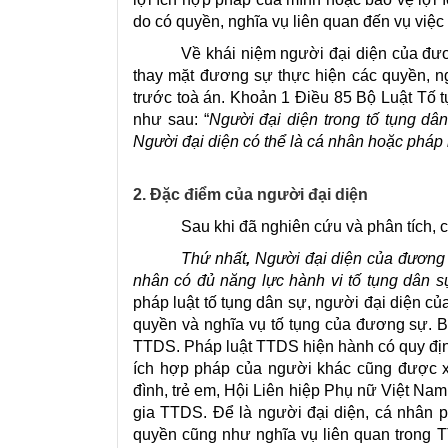
do có quyền, nghĩa vụ liên quan đến vụ việc
Về khái niệm người đại diện của đươ
thay mặt đương sự thực hiện các quyền, n
trước toà án. Khoản 1 Điều 85 Bộ Luật Tố
như sau: “
Người đại diện trong tố tụng dâ
Người đại diện có thể là cá nhân hoặc pháp 
2. Đặc điểm của người đại diện
Sau khi đã nghiên
cứu và phân tích
, 
Thứ nhất
,
Người đại diện của đương 
nhân có đủ năng lực hành vi tố tụng dân s
pháp luật tố tụng dân sự, người đại diện c
quyền và nghĩa vụ tố tụng của đương sự. B
TTDS. Pháp luật TTDS hiện hành có quy định
ích hợp pháp của người khác cũng được x
đình, trẻ em,
H
ội
L
iên hiệp Phụ nữ
Việt Nam
gia TTDS.
Để là người đại diện, cá nhân p
quyền cũng như nghĩa vụ liên quan trong T