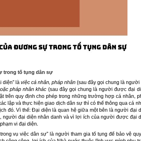
ự trong tố tụng dân sự
 diện” là
việc cá nhân, pháp nhân
(sau đây gọi chung là người
 hoặc pháp nhân khác
(sau đây gọi chung là người được đại di
uật trên quy định cho phép trong những trường hợp cá nhân, p
c lập và thực hiện giao dịch dân sự thì có thể thông qua cá n
ch đó. Vì thế: Đại diện là quan hệ giữa một bên là người đại 
ó, người đại diện nhân danh và vì lợi ích của người được đại 
 phạm vi đại diện.
ong vụ việc dân sự” là người tham gia tố tụng để bảo vệ quy
ích công cộng, lợi ích của Nhà nước thuộc lĩnh vực mình phụ t