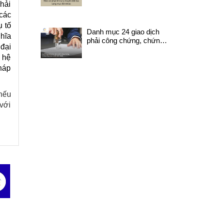
bị xử lý như nào?
hải
các
ụ tố
Danh mục 24 giao dịch
ghĩa
phải công chứng, chứng
 đại
thực mới nhất năm 2025
n hệ
pháp
 nếu
 với