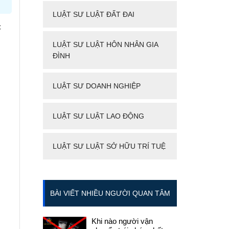
LUẬT SƯ LUẬT ĐẤT ĐAI
c
LUẬT SƯ LUẬT HÔN NHÂN GIA
ĐÌNH
LUẬT SƯ DOANH NGHIỆP
LUẬT SƯ LUẬT LAO ĐỘNG
LUẬT SƯ LUẬT SỞ HỮU TRÍ TUỆ
BÀI VIẾT NHIỀU NGƯỜI QUAN TÂM
Khi nào người vận