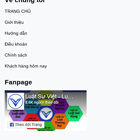
pháp luật. 4. Nếu người vận
chuyển không biết bên trong
TRANG CHỦ
gói hàng là ma túy thì có phải
chịu trách nhiệm hình sự
Giới thiệu
không? - Theo nguyên tắc của
pháp luật hình sự, một người
Hướng dẫn
chỉ phải chịu trách nhiệm hình
sự khi có đủ các yếu tố cấu
Điều khoản
thành tội phạm, trong đó có yếu
tố lỗi.=> Do đó, nếu một người
Chính sách
thực sự không biết bên trong
kiện hàng, vali hoặc gói đồ mà
Khách hàng hôm nay
mình nhận vận chuyển là chất
ma túy và không có căn cứ
chứng minh họ nhận thức
Fanpage
được điều đó thì không đủ căn
cứ để xác định họ đã cố ý thực
hiện tội phạm về ma túy. - Tuy
nhiên, việc người vận chuyển
có biết hay không biết không
chỉ được xác định dựa trên lời
khai mà sẽ được cơ quan tiến
hành tố tụng đánh giá thông
qua toàn bộ tài liệu, chứng cứ
của vụ án, bao gồm:+ Mối quan