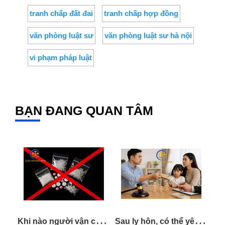
tranh chấp đất đai
tranh chấp hợp đồng
văn phòng luật sư
văn phòng luật sư hà nội
vi phạm pháp luật
BẠN ĐANG QUAN TÂM
K
hi nào người vận chuyển trái phép chất ma túy có thể bị truy cứu về tội mua bán trái phép chất ma túy?
S
au ly hôn, có thể yêu cầu thay đổi mức cấp dưỡng nếu chi phí nuôi con tăng hay không ?