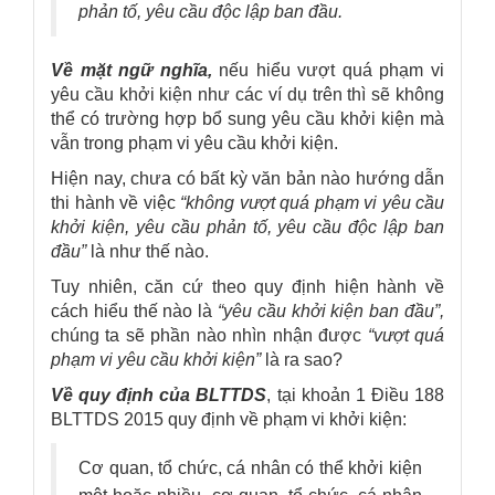
phản tố, yêu cầu độc lập ban đầu.
Về mặt ngữ nghĩa,
nếu hiểu vượt quá phạm vi
yêu cầu khởi kiện như các ví dụ trên thì sẽ không
thể có trường hợp bổ sung yêu cầu khởi kiện mà
vẫn trong phạm vi yêu cầu khởi kiện.
Hiện nay, chưa có bất kỳ văn bản nào hướng dẫn
thi hành về việc
“không vượt quá phạm vi yêu cầu
khởi kiện, yêu cầu phản tố, yêu cầu độc lập ban
đầu”
là như thế nào.
Tuy nhiên, căn cứ theo quy định hiện hành về
cách hiểu thế nào là
“yêu cầu khởi kiện ban đầu”,
chúng ta sẽ phần nào nhìn nhận được
“vượt quá
phạm vi yêu cầu khởi kiện”
là ra sao?
Về quy định của BLTTDS
, tại khoản 1 Điều 188
BLTTDS 2015 quy định về phạm vi khởi kiện:
Cơ quan, tổ chức, cá nhân có thể khởi kiện