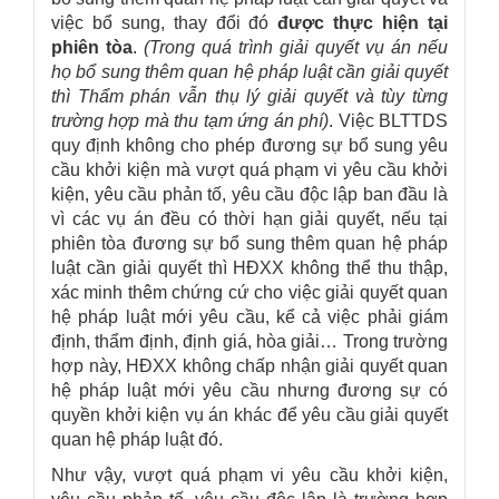
việc bổ sung, thay đổi đó
được thực hiện tại
phiên tòa
.
(Trong quá trình giải quyết vụ án nếu
họ bổ sung thêm quan hệ pháp luật cần giải quyết
thì Thẩm phán vẫn thụ lý giải quyết và tùy từng
trường hợp mà thu tạm ứng án phí)
. Việc BLTTDS
quy định không cho phép đương sự bổ sung yêu
cầu khởi kiện mà vượt quá phạm vi yêu cầu khởi
kiện, yêu cầu phản tố, yêu cầu độc lập ban đầu là
vì các vụ án đều có thời hạn giải quyết, nếu tại
phiên tòa đương sự bổ sung thêm quan hệ pháp
luật cần giải quyết thì HĐXX không thể thu thập,
xác minh thêm chứng cứ cho việc giải quyết quan
hệ pháp luật mới yêu cầu, kể cả việc phải giám
định, thẩm định, định giá, hòa giải… Trong trường
hợp này, HĐXX không chấp nhận giải quyết quan
hệ pháp luật mới yêu cầu nhưng đương sự có
quyền khởi kiện vụ án khác để yêu cầu giải quyết
quan hệ pháp luật đó.
Như vậy, vượt quá phạm vi yêu cầu khởi kiện,