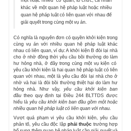
một hoặc nhiều cơ quan, tổ chức, cá nhân
khác về một quan hệ pháp luật hoặc nhiều
quan hệ pháp luật có liên quan với nhau để
giải quyết trong cùng một vụ án.
Có nghĩa là nguyên đơn có quyền khởi kiện trong
cùng vụ án với nhiều quan hệ pháp luật khác
nhau có liên quan, ví dụ: A khởi kiện B đòi lại nhà
cho ở nhờ đồng thời yêu cầu bồi thường do làm
hư hỏng nhà, ở đây trong cùng một vụ kiện có
yêu cầu khởi kiện là hai quan hệ pháp luật có liên
quan với nhau, một là yêu cầu đòi lại nhà cho ở
nhờ và hai là đòi bồi thường thiệt hại do làm hư
hỏng nhà. Như vậy,
yêu cầu khởi kiện ban
đầu
theo quy định tại Điều 244 BLTTDS được
hiểu là
yêu cầu khởi kiện ban đầu gồm một hoặc
nhiều quan hệ pháp luật có liên quan với nhau.
Vượt quá phạm vi yêu cầu khởi kiện, yêu cầu
phản tố, yêu cầu độc lập
phải thuộc
trường hợp
bổ sung thêm quan hệ pháp luật cần giải quyết và