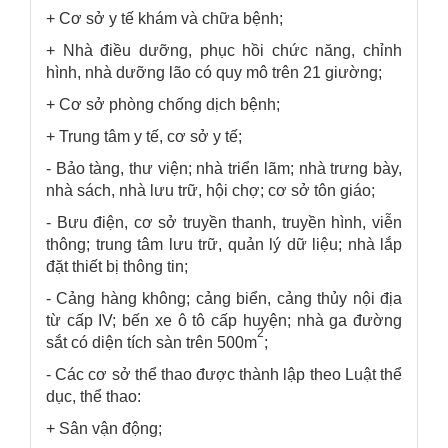
+ Cơ sở y tế khám và chữa bệnh;
+ Nhà điều dưỡng, phục hồi chức năng, chỉnh
hình, nhà dưỡng lão có quy mô trên 21 giường;
+ Cơ sở phòng chống dịch bệnh;
+ Trung tâm y tế, cơ sở y tế;
- Bảo tàng, thư viện; nhà triển lãm; nhà trưng bày,
nhà sách, nhà lưu trữ, hội chợ; cơ sở tôn giáo;
- Bưu điện, cơ sở truyền thanh, truyền hình, viễn
thông; trung tâm lưu trữ, quản lý dữ liệu; nhà lắp
đặt thiết bị thông tin;
- Cảng hàng không; cảng biển, cảng thủy nội địa
từ cấp IV; bến xe ô tô cấp huyện; nhà ga đường
2
sắt có diện tích sàn trên 500m
;
- Các cơ sở thể thao được thành lập theo Luật thể
dục, thể thao:
+ Sân vận động;