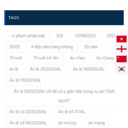
https://phuongbinhlaw.vn/ hoặc
liên hệ tới số điện thoại:
0936645695 để được tư vấn, đại
TAGS
diện cho quý khách hàng.
: vi phạm pháp luật
10X
15/08/2023
2023
30/05
4 tiếp viên hàng không
50 năm
70 tuổi
75 tuổi trở lên
ăn chặn
An Giang
án lệ
Án lệ 25/2018/AL
Án lệ 50/2021/AL
Án lệ 59/2023/AL
Án lệ 59/2023/AL Về lỗi cố ý gián tiếp trong vụ án “Giết
người”
Án lệ số 02/2016/AL
Án lệ số 47/AL
Án lệ số 60/2023/AL
án ma túy
án mạng