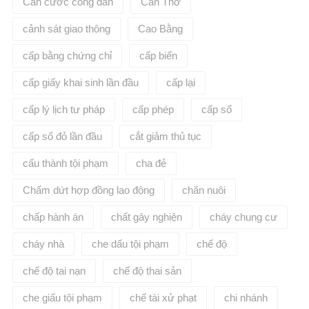
Căn cước công dân
Cần Thơ
cảnh sát giao thông
Cao Bằng
cấp bằng chứng chỉ
cấp biển
cấp giấy khai sinh lần đầu
cấp lại
cấp lý lịch tư pháp
cấp phép
cấp sổ
cấp sổ đỏ lần đầu
cắt giảm thủ tục
cấu thành tội phạm
cha đẻ
Chấm dứt hợp đồng lao động
chăn nuôi
chấp hành án
chất gây nghiện
cháy chung cư
cháy nhà
che dấu tội phạm
chế độ
chế độ tai nạn
chế độ thai sản
che giấu tội phạm
chế tài xử phạt
chi nhánh