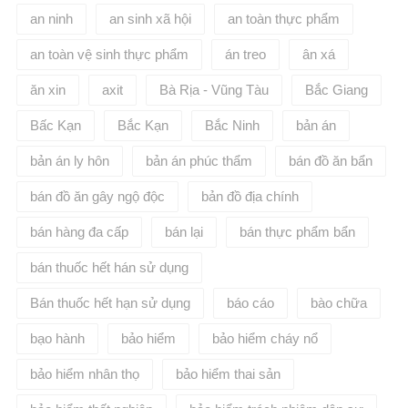
an ninh
an sinh xã hội
an toàn thực phẩm
an toàn vệ sinh thực phẩm
án treo
ân xá
ăn xin
axit
Bà Rịa - Vũng Tàu
Bắc Giang
Bấc Kạn
Bắc Kạn
Bắc Ninh
bản án
bản án ly hôn
bản án phúc thẩm
bán đồ ăn bẩn
bán đồ ăn gây ngộ độc
bản đồ địa chính
bán hàng đa cấp
bán lại
bán thực phẩm bẩn
bán thuốc hết hán sử dụng
Bán thuốc hết hạn sử dụng
báo cáo
bào chữa
bạo hành
bảo hiểm
bảo hiểm cháy nổ
bảo hiểm nhân thọ
bảo hiểm thai sản