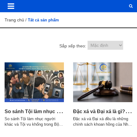
Trang chủ
/
Tất cả sản phẩm
Sắp xếp theo:
S
o sánh Tội làm nhục người khác và Tội vu khống trong Bộ luật Hình sự 2015
Đ
ặc xá và Đại xá là gì? Điều kiện áp dụng theo quy định pháp luật
So sánh Tội làm nhục người
Đặc xá và Đại xá đều là những
khác và Tội vu khống trong Bộ
chính sách khoan hồng của Nhà
luật Hình sự 2015 1. Điểm giống
nước đối với người phạm tội,
nhau giữa Tội làm nhục người
nhưng có sự khác nhau về thẩm