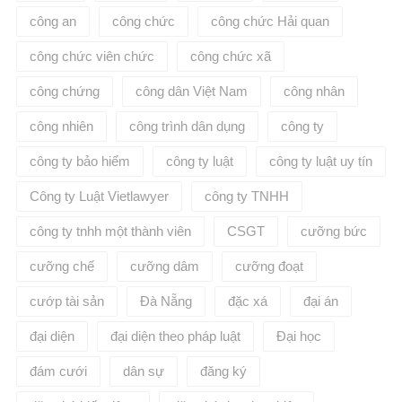
công an
công chức
công chức Hải quan
công chức viên chức
công chức xã
công chứng
công dân Việt Nam
công nhân
công nhiên
công trình dân dụng
công ty
công ty bảo hiểm
công ty luật
công ty luật uy tín
Công ty Luật Vietlawyer
công ty TNHH
công ty tnhh một thành viên
CSGT
cưỡng bức
cưỡng chế
cưỡng dâm
cưỡng đoạt
cướp tài sản
Đà Nẵng
đặc xá
đại án
đại diện
đại diện theo pháp luật
Đại học
đám cưới
dân sự
đăng ký