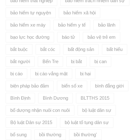
bảo hiểm thất nghiệp
bảo hiểm trách nhiệm dân sự
bảo hiểm tự nguyện
bảo hiểm xã hội
bảo hiểm xe máy
bảo hiểm y tế
bảo lãnh
bạo lực học đường
báo tử
bảo vệ trẻ em
bắt buộc
bắt cóc
bất động sản
bất hiếu
bắt người
Bến Tre
bị bắt
bị can
bị cáo
bị cáo vắng mặt
bị hại
biện pháp bảo đảm
biển số xe
bình đẳng giới
Bình Định
Bình Dương
BLTTHS 2015
bố dượng nhận nuôi con nuôi
bộ luật dân sự
Bộ luật Dân sự 2015
bộ luật tố tụng dân sự
bổ sung
bồi thường
bồi thường'