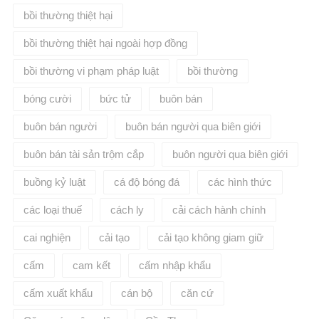
bồi thường thiệt hại
bồi thường thiệt hại ngoài hợp đồng
bồi thường vi phạm pháp luật
bồi thường​
bóng cười
bức tử
buôn bán
buôn bán người
buôn bán người qua biên giới
buôn bán tài sản trộm cắp
buôn người qua biên giới
buồng kỷ luật
cá độ bóng đá
các hình thức
các loại thuế
cách ly
cải cách hành chính
cai nghiện
cải tạo
cải tạo không giam giữ
cấm
cam kết
cấm nhập khẩu
cấm xuất khẩu
cán bộ
căn cứ