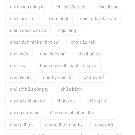
chi nhánh công ty
chỉ thị 23/ct-ttg
chia di sản
chia thừa kế
chiếm đoạt
chiếm đoạt tài sản
chính sách dân số
chịu tang
chịu trách nhiệm hình sự
chợ đầu mối
cho phép
cho thuê nhà
cho thuê trọ
cho vay
chống người thi hành công vụ
chủ đầu tư
chữ ký điện tử
chữ ký số
chủ sở hữu công ty
chữa bệnh
chuẩn bị phạm tội
chung cư
chứng cứ
chung cư mini
Chứng minh nhân dân
chứng thực
chứng thực chữ ký
chuộc lợi