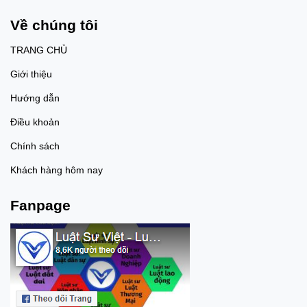
bán trái phép chất ma túy nếu
có đủ căn cứ theo quy định của
Về chúng tôi
pháp luật. 4. Nếu người vận
chuyển không biết bên trong
TRANG CHỦ
gói hàng là ma túy thì có phải
chịu trách nhiệm hình sự
Giới thiệu
không? - Theo nguyên tắc của
pháp luật hình sự, một người
Hướng dẫn
chỉ phải chịu trách nhiệm hình
sự khi có đủ các yếu tố cấu
Điều khoản
thành tội phạm, trong đó có yếu
tố lỗi.=> Do đó, nếu một người
Chính sách
thực sự không biết bên trong
kiện hàng, vali hoặc gói đồ mà
Khách hàng hôm nay
mình nhận vận chuyển là chất
ma túy và không có căn cứ
chứng minh họ nhận thức
Fanpage
được điều đó thì không đủ căn
cứ để xác định họ đã cố ý thực
hiện tội phạm về ma túy. - Tuy
nhiên, việc người vận chuyển
có biết hay không biết không
chỉ được xác định dựa trên lời
khai mà sẽ được cơ quan tiến
hành tố tụng đánh giá thông