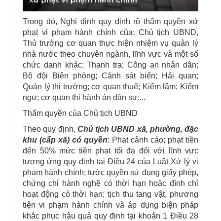
Trong đó, Nghị định quy định rõ thẩm quyền xử
phạt vi phạm hành chính của: Chủ tịch UBND,
Thủ trưởng cơ quan thực hiện nhiệm vụ quản lý
nhà nước theo chuyên ngành, lĩnh vực và một số
chức danh khác; Thanh tra; Công an nhân dân;
Bộ đội Biên phòng; Cảnh sát biển; Hải quan;
Quản lý thị trường; cơ quan thuế; Kiểm lâm; Kiểm
ngư; cơ quan thi hành án dân sự;...
Thẩm quyền của Chủ tịch UBND
Theo quy định,
Chủ tịch UBND xã, phường, đặc
khu (cấp xã) có quyền
: Phạt cảnh cáo; phạt tiền
đến 50% mức tiền phạt tối đa đối với lĩnh vực
tương ứng quy định tại Điều 24 của
Luật Xử lý vi
phạm hành chính
; tước quyền sử dụng giấy phép,
chứng chỉ hành nghề có thời hạn hoặc đình chỉ
hoạt động có thời hạn; tịch thu tang vật, phương
tiện vi phạm hành chính và áp dụng biện pháp
khắc phục hậu quả quy định tại khoản 1 Điều 28