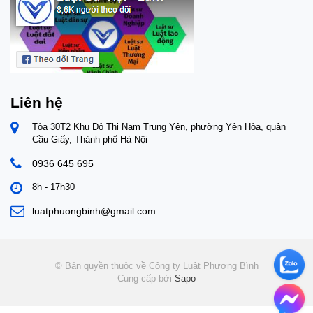
tron
miễn
định
doan
Ngườ
ứng 
các 
kinh
Liên hệ
được
giá,
Tòa 30T2 Khu Đô Thị Nam Trung Yên, phường Yên Hòa, quận
bằng
Cầu Giấy, Thành phố Hà Nội
toán
khoả
0936 645 695
cung
8h - 17h30
vụ.1
làm 
luatphuongbinh@gmail.com
nướ
đồng
thực
Đượ
tải 
© Bản quyền thuộc về Công ty Luật Phương Bình
giá,
Cung cấp bởi
Sapo
bằng
vận 
than