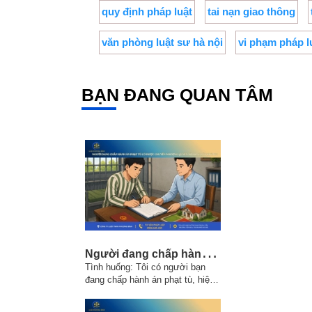
quy định pháp luật
tai nạn giao thông
văn phòng luật sư hà nội
vi phạm pháp l
BẠN ĐANG QUAN TÂM
N
gười đang chấp hành án phạt tù có được chuyển nhượng quyền sử dụng đất không?
Tình huống: Tôi có người bạn
đang chấp hành án phạt tù, hiện
tại bạn tôi vẫn chưa có gia đình.
Trước khi phạm tội bạn tôi có