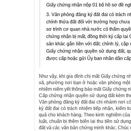
Giấy chứng nhận nộp 01 bộ hồ sơ đề ngh
3. Văn phòng đăng ký đất đai có trách nh
chính thửa đất đối với trường hợp chưa 
sơ trình cơ quan nhà nước có thẩm quyền
chứng nhận bị mất, đồng thời ký cấp lại
sản khác gắn liền với đất; chỉnh lý, cập
Giấy chứng nhận quyền sử dụng đất, qu
được cấp hoặc gửi Ủy ban nhân dân cấp x
Như vậy, khi gia đình chị mất Giấy chứng n
xã, phường nơi bạn ở hoặc văn phòng một 
nhiệm niêm yết thông báo mất Giấy chứng nh
Cấp chứng nhận quyền sử dụng đất kèm theo 
Văn phòng đăng ký đất đai chi nhánh nơi c
ký đất đai có trách nhiệm tiếp nhận, kiểm t
quả cho khách hàng. Theo kinh nghiệm của cá
luật, chuẩn bị thêm biên lai thu tiền sử d
đất và các văn bản chứng minh khác. Chúc c