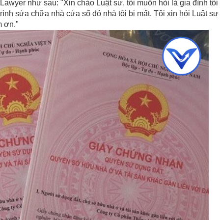
etLawyer như sau:
"Xin chào Luật sư, tôi muốn hỏi là gia đình tôi
ình sửa chữa nhà cửa sổ đỏ nhà tôi bị mất. Tôi xin hỏi Luật sư
ảm ơn."