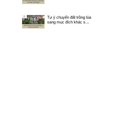
chính đáng
Tự ý chuyển đất trồng lúa
sang mục đích khác sẽ
bị xử lý như nào?