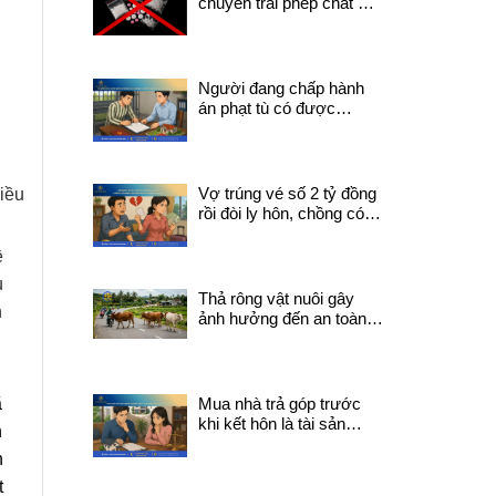
chuyển trái phép chất ma
túy có thể bị truy cứu về
tội mua bán trái phép
chất ma túy?
Người đang chấp hành
án phạt tù có được
chuyển nhượng quyền
sử dụng đất không?
Vợ trúng vé số 2 tỷ đồng
iều
rồi đòi ly hôn, chồng có
được chia tiền trúng
thưởng không?
ề
u
Thả rông vật nuôi gây
n
ảnh hưởng đến an toàn
giao thông phải chịu trách
nhiệm pháp lý gì?
ã
Mua nhà trả góp trước
khi kết hôn là tài sản
n
chung hay riêng?
n
t