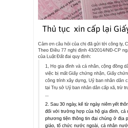
Cảm ơn câu hỏi của chị đã gửi tới công ty,
C
Theo Điều 77 nghị định 43/2014/NĐ-CP ngày
của Luật Đất đai quy định:
1, Họ gia đình và cá nhân, cộng đồng d
việc bị mất Giấy chứng nhận, Giấy ch
công trình xây dựng, Uỷ ban nhân dân 
tại Trụ sở Uỷ ban nhân dân cấp xã, trừ t
...
2. Sau 30 ngày, kể từ ngày niêm yết th
đối với trường hợp của hộ gia đình, cá
phương tiện thông tin đại chúng ở địa
giáo, tổ chức nước ngoài, cá nhân nướ