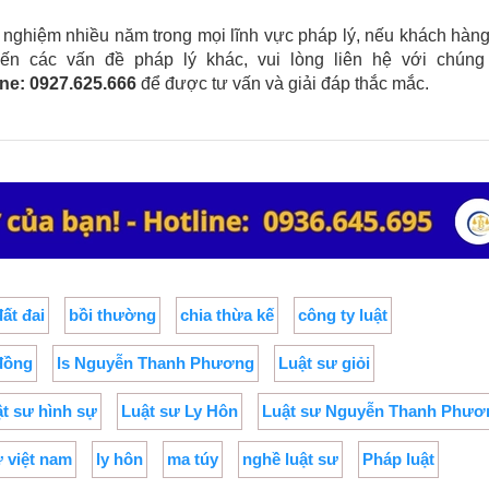
h nghiệm nhiều năm trong mọi lĩnh vực pháp lý, nếu khách hàn
n các vấn đề pháp lý khác, vui lòng liên hệ với chúng 
ine: 0927.625.666
để được tư vấn và giải đáp thắc mắc.
đất đai
bồi thường
chia thừa kế
công ty luật
đồng
ls Nguyễn Thanh Phương
Luật sư giỏi
ật sư hình sự
Luật sư Ly Hôn
Luật sư Nguyễn Thanh Phươ
ư việt nam
ly hôn
ma túy
nghề luật sư
Pháp luật