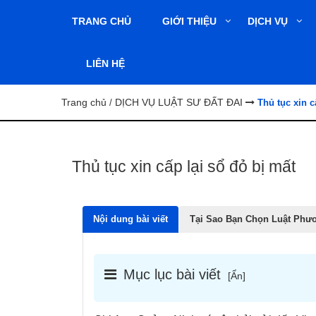
TRANG CHỦ
GIỚI THIỆU
DỊCH VỤ
LIÊN HỆ
Trang chủ
DỊCH VỤ LUẬT SƯ ĐẤT ĐAI
/
Thủ tục xin c
Thủ tục xin cấp lại sổ đỏ bị mất
Nội dung bài viết
Tại Sao Bạn Chọn Luật Phư
Mục lục bài viết
[
Ẩn
]