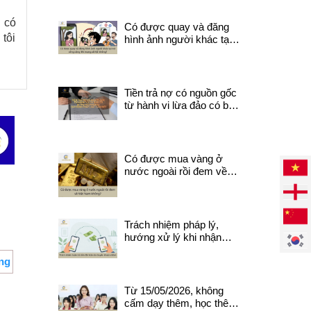
không?
g có
Có được quay và đăng
tôi
hình ảnh người khác tại
nơi công cộng lên mạng
xã hội không?
Tiền trả nợ có nguồn gốc
từ hành vi lừa đảo có bị
thu hồi? Quy định pháp
luật cần biết.
Có được mua vàng ở
nước ngoài rồi đem về
Việt Nam không?
Trách nhiệm pháp lý,
hướng xử lý khi nhận
được tiền do chuyển
ng
khoản nhầm
Từ 15/05/2026, không
cấm dạy thêm, học thêm