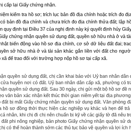
ị cấp lại Giấy chứng nhận.
iệm kiểm tra hồ sơ; trích lục bản đồ địa chính hoặc trích đo đị
có bản đồ địa chính và chưa trích đo địa chính thửa đất; lập h
 quy định tại Điều 37 của nghị định này ký quyết định hủy Giấ
 Giấy chứng nhận quyền sử dụng đất, quyền sở hữu nhà ở và tà
 nhật biến động vào hồ sơ địa chính, cơ sở dữ liệu đất đai; tra
yền sở hữu nhà ở và tài sản khác gắn liền với đất cho ngườ
ã để trao đối với trường hợp nộp hồ sơ tại cấp xã.
hận quyền sử dụng đất, chị cần khai báo với Uỷ ban nhân dân
cửa huyện nơi có đất. Uỷ ban nhân dân cấp xã, phường có tr
ận quyền sử dụng đất. Sau 30 ngày, chị gửi một bộ hồ sơ đề 
văn bản xác nhận kết thúc thời gian niêm yết tại địa phương
ó đất bị mất Giấy chứng nhận quyền sử dụng đất. Văn phòng đ
ra hồ sơ đồng thời thực hiện các nghiệp vụ khác và hẹn để trả
 nhân, khi chị đi chị nên chuẩn bị kỹ về các giấy tờ đã nêu t
ụng đất phi nông nghiệp, bản photo Giấy chứng nhận quyền sử 
hị có thể hoàn thành sớm các thủ tục bảo vệ quyền và lợi ích