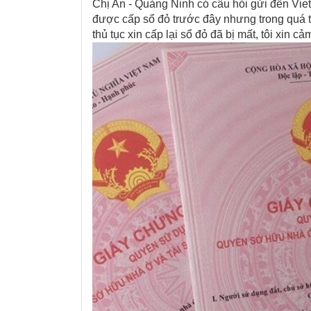
Chị An - Quảng Ninh có câu hỏi gửi đến Vi
được cấp sổ đỏ trước đây nhưng trong quá tr
thủ tục xin cấp lại sổ đỏ đã bị mất, tôi xin c