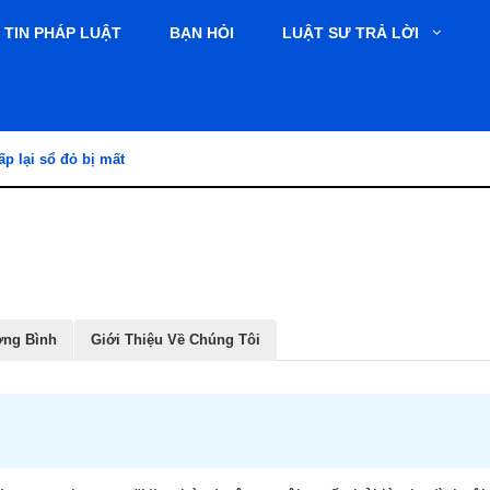
TIN PHÁP LUẬT
BẠN HỎI
LUẬT SƯ TRẢ LỜI
ấp lại sổ đỏ bị mất
ơng Bình
Giới Thiệu Về Chúng Tôi