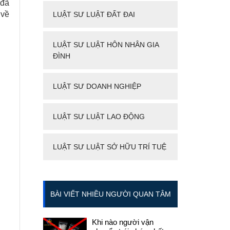
 đã
 về
LUẬT SƯ LUẬT ĐẤT ĐAI
LUẬT SƯ LUẬT HÔN NHÂN GIA
ĐÌNH
LUẬT SƯ DOANH NGHIỆP
LUẬT SƯ LUẬT LAO ĐỘNG
LUẬT SƯ LUẬT SỞ HỮU TRÍ TUỆ
BÀI VIẾT NHIỀU NGƯỜI QUAN TÂM
Khi nào người vận