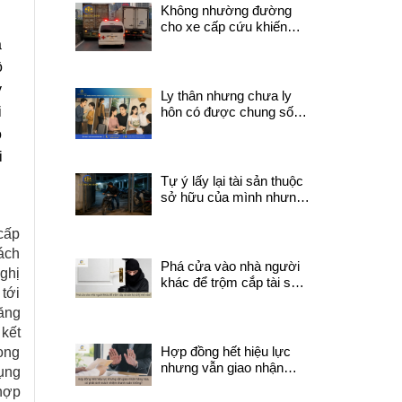
Không nhường đường
cho xe cấp cứu khiến
người đang trong tình
a
trạng nguy kịch tử vong
ồ
trên đường đi sẽ bị xử lý
y
như thế nào?
Ly thân nhưng chưa ly
i
hôn có được chung sống
với người khác không?
o
i
Tự ý lấy lại tài sản thuộc
sở hữu của mình nhưng
đang do người khác quản
lý có thể bị coi là trộm
 cấp
cắp tài sản không ?
ách
Phá cửa vào nhà người
nghị
khác để trộm cắp tài sản
 tới
bị xử lý thế nào?
ăng
 kết
Hợp đồng hết hiệu lực
rong
nhưng vẫn giao nhận
dụng
hàng hóa, có phát sinh
 hợp
trách nhiệm thanh toán