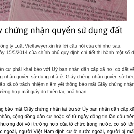
ông ty Luật Vietlawyer
xin trả lời câu hỏi của chị như sau.
 15/5/2014 của chính phủ quy định chi tiết thi hành một số đ
ân cư phải khai báo với Uỷ ban nhân dân cấp xã nơi có đất v
ứng nhận quyền sử dụng nhà ở, Giấy chứng nhận quyền sở hữ
cấp xã có trách nhiệm niêm yết thông báo mất Giấy chứng nhậ
rường hợp mất giấy do thiên tai, hoả hoạn.
ông báo mất Giấy chứng nhận tại trụ sở Ủy ban nhân dân cấp x
 nhân, cộng đồng dân cư hoặc kể từ ngày đăng tin lần đầu trê
 phương đối với trường hợp của tổ chức trong nước, cơ sở tô
c ngoài, người Việt Nam định cư ở nước ngoài, người bị mấ