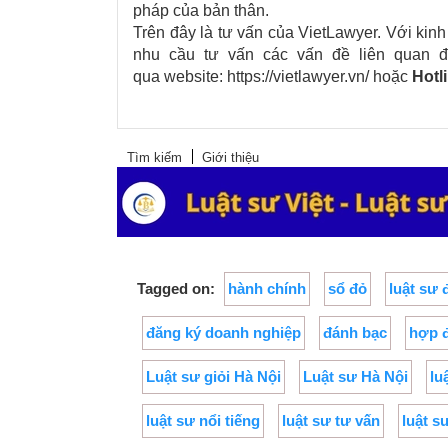
pháp của bản thân.
Trên đây là tư vấn của
VietLawyer
. Với kin
nhu cầu tư vấn các vấn đề liên quan đế
qua
website: https://vietlawyer.vn/
hoặc
Hotl
Tìm kiếm
Giới thiệu
Tagged on:
hành chính
sổ đỏ
luật sư 
đăng ký doanh nghiệp
đánh bạc
hợp 
Luật sư giỏi Hà Nội
Luật sư Hà Nội
lu
luật sư nổi tiếng
luật sư tư vấn
luật s