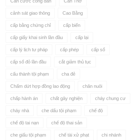
Căn cước công dân
Cần Thơ
cảnh sát giao thông
Cao Bằng
cấp bằng chứng chỉ
cấp biển
cấp giấy khai sinh lần đầu
cấp lại
cấp lý lịch tư pháp
cấp phép
cấp sổ
cấp sổ đỏ lần đầu
cắt giảm thủ tục
cấu thành tội phạm
cha đẻ
Chấm dứt hợp đồng lao động
chăn nuôi
chấp hành án
chất gây nghiện
cháy chung cư
cháy nhà
che dấu tội phạm
chế độ
chế độ tai nạn
chế độ thai sản
che giấu tội phạm
chế tài xử phạt
chi nhánh