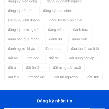
đăng ký biến động
đăng ký doanh nghiệp
đăng ký kết hôn
đăng ký khai sinh
Đăng ký kinh doanh
đăng ký làm hộ chiếu
đăng ký thường trú
đảng viên
đánh bạc
đánh bạc qua mạng
danh dự
danh mục
đánh người khác
đánh nhau
đào tạo lái xe ô tô
đất ao
đặt cọc
đất đai
đất nông nghiệp
đất ở
đất ổn định
đất rừng sản xuất
đặt tên
đất thổ cư
đất tín ngưỡng
đầu thú
Đăng ký nhận tin