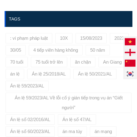
https://phuongbinhlaw.vn/ hoặc
liên hệ tới số điện thoại:
0936645695 để được tư vấn, đại
TAGS
diện cho quý khách hàng.
: vi phạm pháp luật
10X
15/08/2023
2023
30/05
4 tiếp viên hàng không
50 năm
70 tuổi
75 tuổi trở lên
ăn chặn
An Giang
án lệ
Án lệ 25/2018/AL
Án lệ 50/2021/AL
Án lệ 59/2023/AL
Án lệ 59/2023/AL Về lỗi cố ý gián tiếp trong vụ án “Giết
người”
Án lệ số 02/2016/AL
Án lệ số 47/AL
Án lệ số 60/2023/AL
án ma túy
án mạng