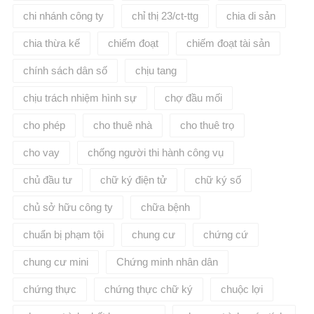
chi nhánh công ty
chỉ thị 23/ct-ttg
chia di sản
chia thừa kế
chiếm đoạt
chiếm đoạt tài sản
chính sách dân số
chịu tang
chịu trách nhiệm hình sự
chợ đầu mối
cho phép
cho thuê nhà
cho thuê trọ
cho vay
chống người thi hành công vụ
chủ đầu tư
chữ ký điện tử
chữ ký số
chủ sở hữu công ty
chữa bệnh
chuẩn bị phạm tội
chung cư
chứng cứ
chung cư mini
Chứng minh nhân dân
chứng thực
chứng thực chữ ký
chuộc lợi