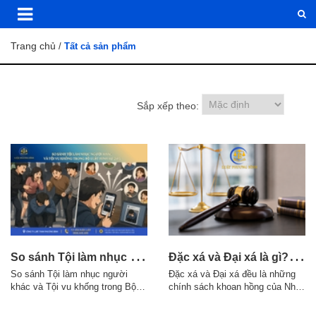
Trang chủ
/
Tất cả sản phẩm
Sắp xếp theo:
S
o sánh Tội làm nhục người khác và Tội vu khống trong Bộ luật Hình sự 2015
Đ
ặc xá và Đại xá là gì? Điều kiện áp dụng theo quy định pháp luật
So sánh Tội làm nhục người
Đặc xá và Đại xá đều là những
khác và Tội vu khống trong Bộ
chính sách khoan hồng của Nhà
luật Hình sự 2015 1. Điểm giống
nước đối với người phạm tội,
nhau giữa Tội làm nhục người
nhưng có sự khác nhau về thẩm