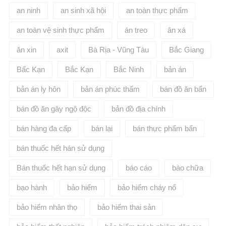
an ninh
an sinh xã hội
an toàn thực phẩm
an toàn vệ sinh thực phẩm
án treo
ân xá
ăn xin
axit
Bà Rịa - Vũng Tàu
Bắc Giang
Bấc Kạn
Bắc Kạn
Bắc Ninh
bản án
bản án ly hôn
bản án phúc thẩm
bán đồ ăn bẩn
bán đồ ăn gây ngộ độc
bản đồ địa chính
bán hàng đa cấp
bán lại
bán thực phẩm bẩn
bán thuốc hết hán sử dụng
Bán thuốc hết hạn sử dụng
báo cáo
bào chữa
bạo hành
bảo hiểm
bảo hiểm cháy nổ
bảo hiểm nhân thọ
bảo hiểm thai sản