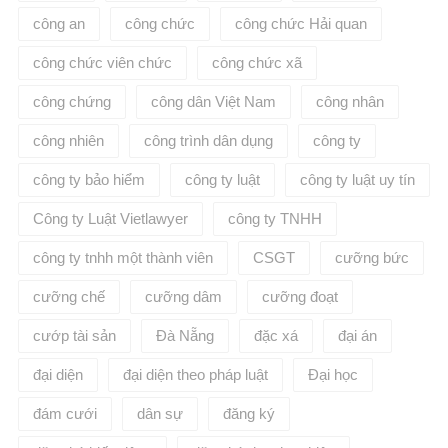
công an
công chức
công chức Hải quan
công chức viên chức
công chức xã
công chứng
công dân Việt Nam
công nhân
công nhiên
công trình dân dụng
công ty
công ty bảo hiểm
công ty luật
công ty luật uy tín
Công ty Luật Vietlawyer
công ty TNHH
công ty tnhh một thành viên
CSGT
cưỡng bức
cưỡng chế
cưỡng dâm
cưỡng đoạt
cướp tài sản
Đà Nẵng
đặc xá
đại án
đại diện
đại diện theo pháp luật
Đại học
đám cưới
dân sự
đăng ký