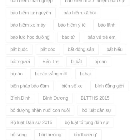
bảo hiểm thất nghiệp
bảo hiểm trách nhiệm dân sự
bảo hiểm tự nguyện
bảo hiểm xã hội
bảo hiểm xe máy
bảo hiểm y tế
bảo lãnh
bạo lực học đường
báo tử
bảo vệ trẻ em
bắt buộc
bắt cóc
bất động sản
bất hiếu
bắt người
Bến Tre
bị bắt
bị can
bị cáo
bị cáo vắng mặt
bị hại
biện pháp bảo đảm
biển số xe
bình đẳng giới
Bình Định
Bình Dương
BLTTHS 2015
bố dượng nhận nuôi con nuôi
bộ luật dân sự
Bộ luật Dân sự 2015
bộ luật tố tụng dân sự
bổ sung
bồi thường
bồi thường'