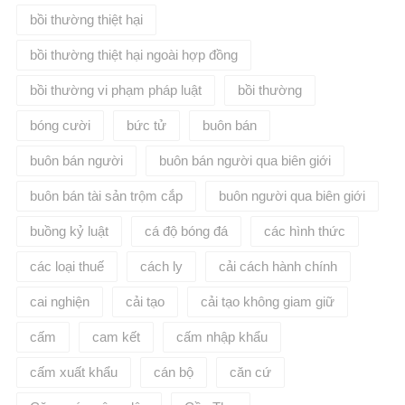
bồi thường thiệt hại
bồi thường thiệt hại ngoài hợp đồng
bồi thường vi phạm pháp luật
bồi thường​
bóng cười
bức tử
buôn bán
buôn bán người
buôn bán người qua biên giới
buôn bán tài sản trộm cắp
buôn người qua biên giới
buồng kỷ luật
cá độ bóng đá
các hình thức
các loại thuế
cách ly
cải cách hành chính
cai nghiện
cải tạo
cải tạo không giam giữ
cấm
cam kết
cấm nhập khẩu
cấm xuất khẩu
cán bộ
căn cứ